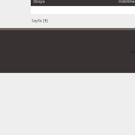
Dosya
İndirilme
Sayfa: [
1
]
SM