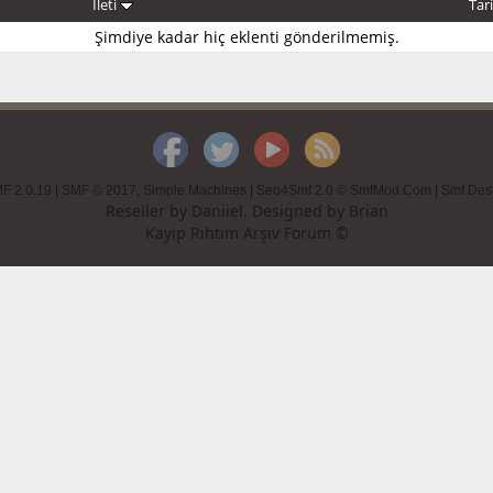
İleti
Tar
Şimdiye kadar hiç eklenti gönderilmemiş.
F 2.0.19
|
SMF © 2017
,
Simple Machines
|
Seo4Smf 2.0 © SmfMod.Com
|
Smf Des
Reseller by
Daniiel
. Designed by
Brian
Kayıp Rıhtım Arşiv Forum ©