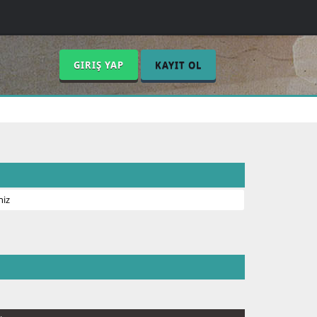
GIRIŞ YAP
KAYIT OL
niz