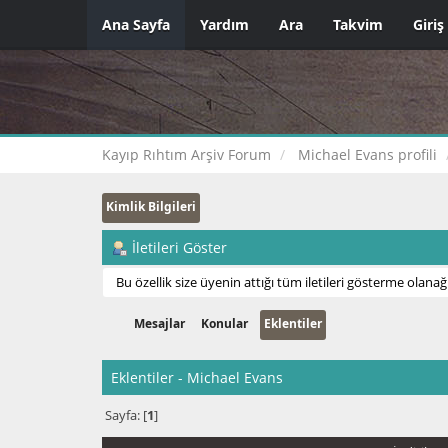
Ana Sayfa
Yardım
Ara
Takvim
Giriş
Kayıp Rıhtım Arşiv Forum
Michael Evans profili
Kimlik Bilgileri
İletileri Göster
Bu özellik size üyenin attığı tüm iletileri gösterme olanağı
Mesajlar
Konular
Eklentiler
Eklentiler - Michael Evans
Sayfa: [
1
]