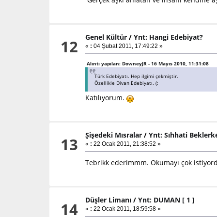
Genel Kültür
/
Ynt: Hangi Edebiyat?
12
«
:
04 Şubat 2011, 17:49:22 »
Alıntı yapılan: DowneyJR - 16 Mayıs 2010, 11:31:08
Türk Edebiyatı. Hep ilgimi çekmiştir.
Özellikle Divan Edebiyatı. (:
Katılıyorum.
Şişedeki Mısralar
/
Ynt: Sıhhati Beklerk
13
«
:
22 Ocak 2011, 21:38:52 »
Tebrikk ederimmm. Okumayı çok istiyordu
Düşler Limanı
/
Ynt: DUMAN [ 1 ]
14
«
:
22 Ocak 2011, 18:59:58 »