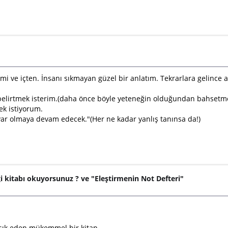
i ve içten. İnsanı sıkmayan güzel bir anlatım. Tekrarlara gelince 
elirtmek isterim.(daha önce böyle yeteneğin olduğundan bahsetm
k istiyorum.
ar olmaya devam edecek."(Her ne kadar yanlış tanınsa da!)
i kitabı okuyorsunuz ? ve "Eleştirmenin Not Defteri"
şık eden mükemmel bir kitap...