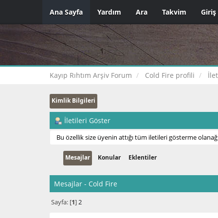
Ana Sayfa
Yardım
Ara
Takvim
Giriş
Kayıp Rıhtım Arşiv Forum
Cold Fire profili
İle
Kimlik Bilgileri
İletileri Göster
Bu özellik size üyenin attığı tüm iletileri gösterme olanağı
Mesajlar
Konular
Eklentiler
Mesajlar - Cold Fire
Sayfa: [
1
]
2