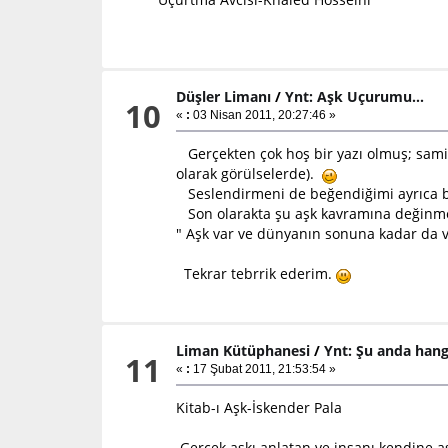
Düşler Limanı
/
Ynt: Aşk Uçurumu...
10
«
:
03 Nisan 2011, 20:27:46 »
Gerçekten çok hoş bir yazı olmuş; samim
olarak görülselerde).
Seslendirmeni de beğendiğimi ayrıca b
Son olarakta şu aşk kavramına değinme
" Aşk var ve dünyanın sonuna kadar da v
Tekrar tebrrik ederim.
Liman Kütüphanesi
/
Ynt: Şu anda hang
11
«
:
17 Şubat 2011, 21:53:54 »
Kitab-ı Aşk-İskender Pala
Gerçek aşkı anlatan ve insanı kendine a