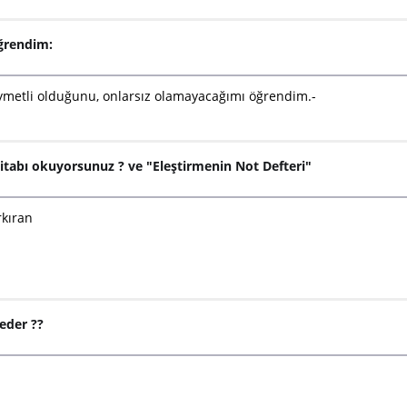
ğrendim:
ymetli olduğunu, onlarsız olamayacağımı öğrendim.-
itabı okuyorsunuz ? ve "Eleştirmenin Not Defteri"
rkıran
 eder ??