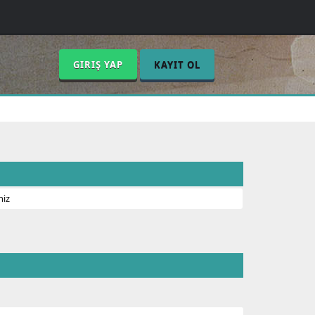
GIRIŞ YAP
KAYIT OL
niz