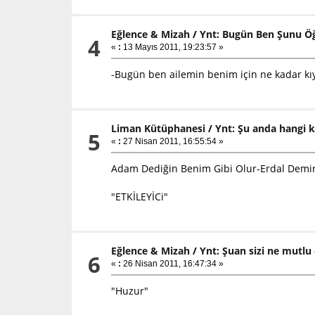
Eğlence & Mizah
/
Ynt: Bugün Ben Şunu Ö
4
«
:
13 Mayıs 2011, 19:23:57 »
-Bugün ben ailemin benim için ne kadar kı
Liman Kütüphanesi
/
Ynt: Şu anda hangi k
5
«
:
27 Nisan 2011, 16:55:54 »
Adam Dediğin Benim Gibi Olur-Erdal Demi
"ETKİLEYİCi"
Eğlence & Mizah
/
Ynt: Şuan sizi ne mutlu
6
«
:
26 Nisan 2011, 16:47:34 »
"Huzur"