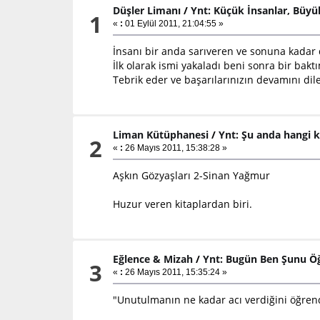
Düşler Limanı
/
Ynt: Küçük İnsanlar, Büyü
1
«
:
01 Eylül 2011, 21:04:55 »
İnsanı bir anda sarıveren ve sonuna kadar 
İlk olarak ismi yakaladı beni sonra bir bak
Tebrik eder ve başarılarınızın devamını dil
Liman Kütüphanesi
/
Ynt: Şu anda hangi k
2
«
:
26 Mayıs 2011, 15:38:28 »
Aşkın Gözyaşları 2-Sinan Yağmur
Huzur veren kitaplardan biri.
Eğlence & Mizah
/
Ynt: Bugün Ben Şunu Ö
3
«
:
26 Mayıs 2011, 15:35:24 »
"Unutulmanın ne kadar acı verdiğini öğren