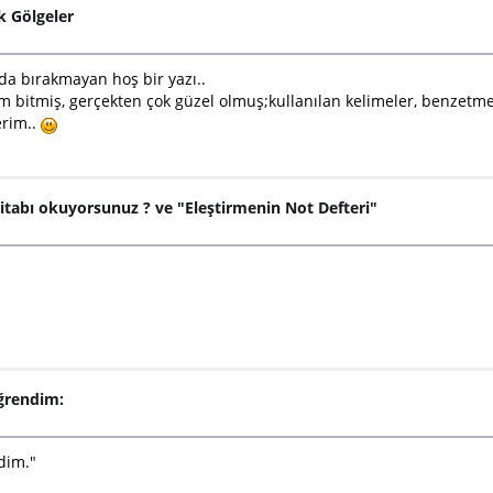
k Gölgeler
da bırakmayan hoş bir yazı..
tım bitmiş, gerçekten çok güzel olmuş;kullanılan kelimeler, benzetme
erim..
itabı okuyorsunuz ? ve "Eleştirmenin Not Defteri"
ğrendim:
dim."