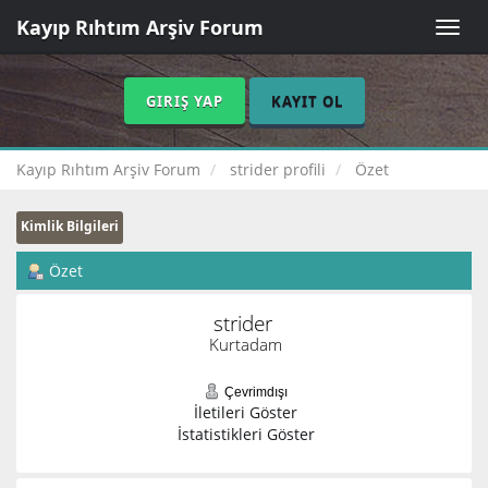
Kayıp Rıhtım Arşiv Forum
Toggle
naviga
GIRIŞ YAP
KAYIT OL
Kayıp Rıhtım Arşiv Forum
strider profili
Özet
Kimlik Bilgileri
Özet
strider 
Kurtadam
Çevrimdışı
İletileri Göster
İstatistikleri Göster