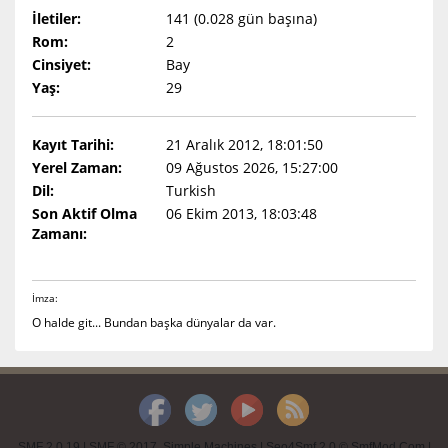
İletiler:
141 (0.028 gün başına)
Rom:
2
Cinsiyet:
Bay
Yaş:
29
Kayıt Tarihi:
21 Aralık 2012, 18:01:50
Yerel Zaman:
09 Ağustos 2026, 15:27:00
Dil:
Turkish
Son Aktif Olma
06 Ekim 2013, 18:03:48
Zamanı:
İmza:
O halde git... Bundan başka dünyalar da var.
SMF 2.0.19
|
SMF © 2017
,
Simple Machines
|
Seo4Smf 2.0 © SmfMod.Com
|