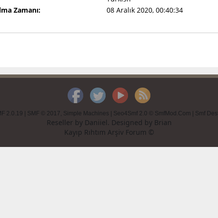
Olma Zamanı:
08 Aralık 2020, 00:40:34
F 2.0.19
|
SMF © 2017
,
Simple Machines
|
Seo4Smf 2.0 © SmfMod.Com
|
Smf Des
Reseller by
Daniiel
. Designed by
Brian
Kayıp Rıhtım Arşiv Forum ©