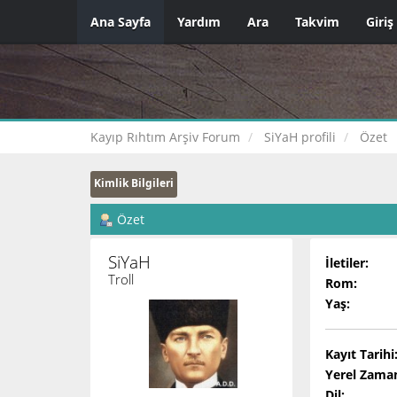
Ana Sayfa
Yardım
Ara
Takvim
Giriş
Kayıp Rıhtım Arşiv Forum
SiYaH profili
Özet
Kimlik Bilgileri
Özet
SiYaH 
İletiler:
Troll
Rom:
Yaş:
Kayıt Tarihi
Yerel Zama
Dil: