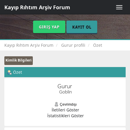
Kayıp Rıhtım Arşiv Forum
Toggle
naviga
GIRIŞ YAP
KAYIT OL
Kayıp Rıhtım Arşiv Forum
Gurur profili
Özet
Kimlik Bilgileri
Özet
Gurur 
Goblin
Çevrimdışı
İletileri Göster
İstatistikleri Göster