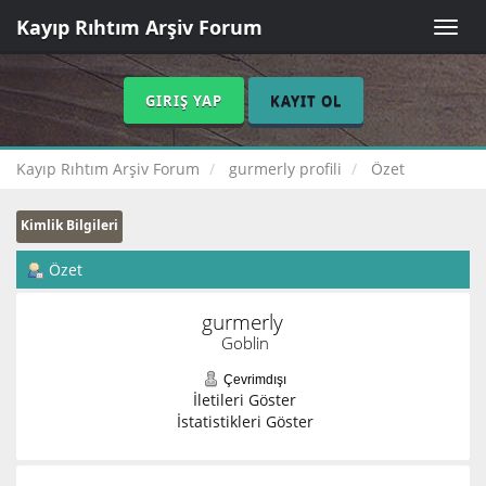
Kayıp Rıhtım Arşiv Forum
Toggle
naviga
GIRIŞ YAP
KAYIT OL
Kayıp Rıhtım Arşiv Forum
gurmerly profili
Özet
Kimlik Bilgileri
Özet
gurmerly 
Goblin
Çevrimdışı
İletileri Göster
İstatistikleri Göster