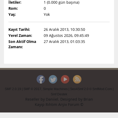
İletiler:
1 (0.000 gün başına)
Rom:
0
Yaş:
Yok
Kayıt Tarihi:
26 Aralık 2013, 10:30:50
Yerel Zaman:
09 Ağustos 2026, 09:45:49
Son Aktif Olma
27 Aralık 2013, 01:03:35
Zamanı:
SMF 2.0.19
|
SMF © 2017
,
Simple Machines
|
Seo4Smf 2.0 © SmfMod.Com
|
Smf Destek
Reseller by
Daniiel
. Designed by
Brian
Kayıp Rıhtım Arşiv Forum ©