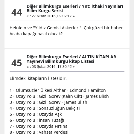
Diğer Bilimkurgu Eserleri
/
Ynt: İthaki Yayınları
44
Bilim Kurgu Serisi
«
:
27 Nisan 2016, 09:02:17 »
Heinlein ve "Yıldız Gemisi Askerleri". Çok güzel bir haber.
Acaba kapağı nasıl olacak?
Diğer Bilimkurgu Eserleri
/
ALTIN KİTAPLAR
45
Yayınevi Bilimkurgu kitap Listesi
«
:
03 Şubat 2016, 17:30:42 »
Elimdeki kitapların listesidir.
1 - Ölümsüzler Ülkesi Althar - Edmond Hamilton
2 - Uzay Yolu : Gizli Görev (Kalın Cilt) - James Blish
3 - Uzay Yolu : Gizli Görev - James Blish
4 - Uzay Yolu : Sonsuzluğun Bekçisi
5 - Uzay Yolu : Uzayda Aşk
6 - Uzay Yolu : İnsan Tuzağı
7 - Uzay Yolu : Uzayda Fırtına
8 - Uzay Yolu : Vahşet Perdesi