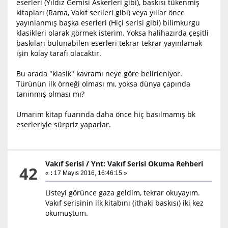
eserleri (Yıldız Gemisi Askerleri gibi), baskısı tükenmiş
kitapları (Rama, Vakıf serileri gibi) veya yıllar önce
yayınlanmış başka eserleri (Hiçi serisi gibi) bilimkurgu
klasikleri olarak görmek isterim. Yoksa halihazırda çeşitli
baskıları bulunabilen eserleri tekrar tekrar yayınlamak
işin kolay tarafı olacaktır.
Bu arada "klasik" kavramı neye göre belirleniyor.
Türünün ilk örneği olması mı, yoksa dünya çapında
tanınmış olması mı?
Umarım kitap fuarında daha önce hiç basılmamış bk
eserleriyle sürpriz yaparlar.
Vakıf Serisi
/
Ynt: Vakıf Serisi Okuma Rehberi
42
«
:
17 Mayıs 2016, 16:46:15 »
Listeyi görünce gaza geldim, tekrar okuyayım.
Vakıf serisinin ilk kitabını (ithaki baskısı) iki kez
okumuştum.