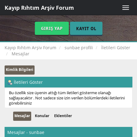
Kayıp Rıhtım Arşiv Forum
Toggle
naviga
GIRIŞ YAP
KAYIT OL
Kayıp Rıhtım Arşiv Forum
sunbae profili
İletileri Göster
Mesajlar
Kimlik Bilgileri
İletileri Göster
Bu özellik size üyenin attığı tüm iletileri gösterme olanağı
sağlayacaktır . Not sadece size izin verilen bölümlerdeki iletilerini
görebilirsiniz
Mesajlar
Konular
Eklentiler
Mesajlar - sunbae