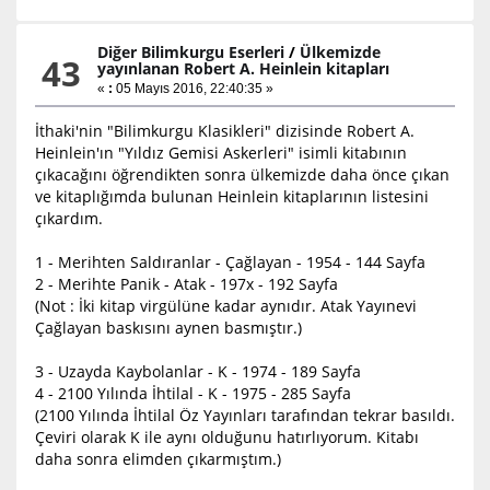
Diğer Bilimkurgu Eserleri
/
Ülkemizde
43
yayınlanan Robert A. Heinlein kitapları
«
:
05 Mayıs 2016, 22:40:35 »
İthaki'nin "Bilimkurgu Klasikleri" dizisinde Robert A.
Heinlein'ın "Yıldız Gemisi Askerleri" isimli kitabının
çıkacağını öğrendikten sonra ülkemizde daha önce çıkan
ve kitaplığımda bulunan Heinlein kitaplarının listesini
çıkardım.
1 - Merihten Saldıranlar - Çağlayan - 1954 - 144 Sayfa
2 - Merihte Panik - Atak - 197x - 192 Sayfa
(Not : İki kitap virgülüne kadar aynıdır. Atak Yayınevi
Çağlayan baskısını aynen basmıştır.)
3 - Uzayda Kaybolanlar - K - 1974 - 189 Sayfa
4 - 2100 Yılında İhtilal - K - 1975 - 285 Sayfa
(2100 Yılında İhtilal Öz Yayınları tarafından tekrar basıldı.
Çeviri olarak K ile aynı olduğunu hatırlıyorum. Kitabı
daha sonra elimden çıkarmıştım.)