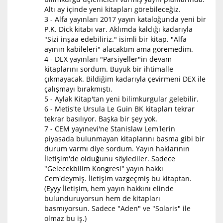
Altı ay içinde yeni kitapları görebileceğiz.
3 - Alfa yayınları 2017 yayın kataloğunda yeni bir
P.K. Dick kitabı var. Aklımda kaldığı kadarıyla
"Sizi inşaa edebiliriz." isimli bir kitap. "Alfa
ayının kabileleri" alacaktım ama göremedim.
4 - DEX yayınları "Parsiyeller"in devam
kitaplarını sordum. Büyük bir ihtimalle
çıkmayacak. Bildiğim kadarıyla çevirmeni DEX ile
çalışmayı bırakmıştı.
5 - Aylak Kitap'tan yeni bilimkurgular gelebilir.
6 - Metis'te Ursula Le Guin BK kitapları tekrar
tekrar basılıyor. Başka bir şey yok.
7 - CEM yayınevi'ne Stanislaw Lem'lerin
piyasada bulunmayan kitaplarını basma gibi bir
durum varmı diye sordum. Yayın haklarının
İletişim'de olduğunu söylediler. Sadece
"Gelecekbilim Kongresi" yayın hakkı
Cem'deymiş. İletişim vazgeçmiş bu kitaptan.
(Eyyy İletişim, hem yayın hakkını elinde
bulunduruyorsun hem de kitapları
basmıyorsun. Sadece "Aden" ve "Solaris" ile
olmaz bu iş.)