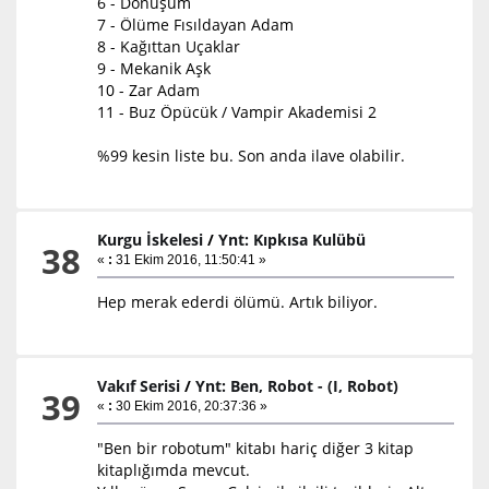
6 - Dönüşüm
7 - Ölüme Fısıldayan Adam
8 - Kağıttan Uçaklar
9 - Mekanik Aşk
10 - Zar Adam
11 - Buz Öpücük / Vampir Akademisi 2
%99 kesin liste bu. Son anda ilave olabilir.
Kurgu İskelesi
/
Ynt: Kıpkısa Kulübü
38
«
:
31 Ekim 2016, 11:50:41 »
Hep merak ederdi ölümü. Artık biliyor.
Vakıf Serisi
/
Ynt: Ben, Robot - (I, Robot)
39
«
:
30 Ekim 2016, 20:37:36 »
"Ben bir robotum" kitabı hariç diğer 3 kitap
kitaplığımda mevcut.