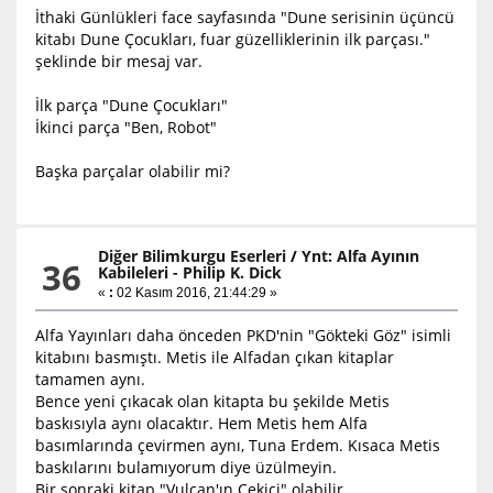
İthaki Günlükleri face sayfasında "Dune serisinin üçüncü
kitabı Dune Çocukları, fuar güzelliklerinin ilk parçası."
şeklinde bir mesaj var.
İlk parça "Dune Çocukları"
İkinci parça "Ben, Robot"
Başka parçalar olabilir mi?
Diğer Bilimkurgu Eserleri
/
Ynt: Alfa Ayının
36
Kabileleri - Philip K. Dick
«
:
02 Kasım 2016, 21:44:29 »
Alfa Yayınları daha önceden PKD'nin "Gökteki Göz" isimli
kitabını basmıştı. Metis ile Alfadan çıkan kitaplar
tamamen aynı.
Bence yeni çıkacak olan kitapta bu şekilde Metis
baskısıyla aynı olacaktır. Hem Metis hem Alfa
basımlarında çevirmen aynı, Tuna Erdem. Kısaca Metis
baskılarını bulamıyorum diye üzülmeyin.
Bir sonraki kitap "Vulcan'ın Çekici" olabilir.