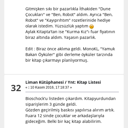
Gitmişken sıkı bir pazarlıkla İthakiden "Dune
Çocukları" ve "Ben, Robot" aldım. Ayrıca "Ben,
Robot" ve "Kayıprıhtım" rozetlerinide hediye
olarak istedim. Yüzsüzlük yaptım
Aylak Kitapta'tan ise "Kurma Kız"ı fuar fiyatının
biraz altında aldım. Yaşasın pazarlık.
Edit : Biraz önce aklıma geldi. MonoKL, "Yamuk
Bakan Öyküler" gibi derleme öyküler tarzında
bir kitap çıkarmayı planlıyormuş.
Liman Kütüphanesi
/
Ynt: Kitap Listesi
32
«
:
10 Kasım 2016, 17:18:37 »
Bioschock'u listeden çıkardım. Kitapyurdundan
siparişlerim 3 günde geldi.
Gözden geçirilmiş baskısı yapılırsa alırım artık.
Fuara 12 sinde çocuklar ve arkadaşlarıyla
gideceğim. Belki bir kaç kitap alabilirim.