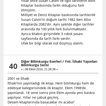
Yıllar önce Susan Calvin ile ilgili tarihlerin Altın
Kitaplar baskısında farklı olduğunu fark
etmiştim.
Milliyet ve Deniz Kitaplar baskısında tarihlerde
Susan Calvin'in doğum tarihi 1982 iken Altın
Kitaplarda 2082'dir. Aynı şekilde diğer tarihler
arasında da 100 yıllık fark bulunmaktadır.
Ayrıca kitabın girişindeki 3 robot yasası
sayfasında da tarih farkı vardır.
Ufak bir bilgi olarak not düşmüş olalım.
Diğer Bilimkurgu Eserleri
/
Ynt: İthaki Yayınları
40
Bilimkurgu Serisi
«
:
08 Ekim 2016, 21:28:38 »
2001 ve İthaki
İthaki'nin yayınladığı ilk kitap. Hem bilimkurgu hem de
edebiyat kategorisindeki ilk kitaptır. Ekim 1998'de
yayınlandı. 18 sene sonra yine Ekim ayında yeni baskısı
yapılıyor. Yıllar ne çabuk geçmiş.
Devam kitaplarınıda basacaklar mı acaba?