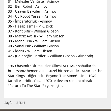
31 - Melezler Venüste - Asimov
32 - Ben Robot - Asimov
33 - Uzayın Bekçileri - Asimov
34 - Üç Robot Yasası - Asimov
35 - İmparatorluk - Asimov
36 - Hesaplaşma - P.K. Dick
37 - Kont Sıfır - William Gibson
38 - Matrix Avcısı - William Gibson
39 - Mona Lisa - William Gibson
40 - Sanal Işık - William Gibson
41 - İdoru - William Gibson
42 - (Geleceğin Partileri - William Gibson - Alınacak)
1969 basımlı "Ölümsüzler Ülkesi ALTHAR" sahaflarda
bulursanız hemen alın. Güzel bir romandır. Yazarın "The
Star Kings - diğer adı - Beyond The Moon" isimli 1949
tarihli eseridir. Yazar 1970'te devam romanı olarak
"Return To The Stars" ı yazmıştır.
Sayfa:
1
2
[
3
]
4