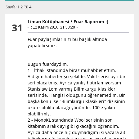
Sayfa:
1
2
[
3
]
4
Liman Kütüphanesi
/
Fuar Raporum :)
31
«
:
12 Kasım 2016, 21:33:20 »
Fuar paylaşımlarınızı bu başlık altında
yapabilirsiniz.
Bugün fuardaydım.
1 - İthaki standında biraz muhabbet ettim.
Aldığım haberler şu şekilde. Vakıf serisi ayrı bir
seri olacakmış. Ayrıca yanlış hatırlamıyorsam
Stanislaw Lem varmış Bilimkurgu Klasikleri
serisinde. Hangisi olduğunu öğrenemedim. Bir
başka konu ise "Bilimkurgu Klasikleri" dizisinin
uzun soluklu olacağı yönünde. 100'e yakın
olabilirmiş.
2 - MonoKL standında Wool serisinin son
kitabının aralık ayı gibi çıkacağını öğrendim.
Ayrıca daha önce hiç duymadığım iki yazara ait
bilimkurgu üçlemeleri varmış yayın planlarında.