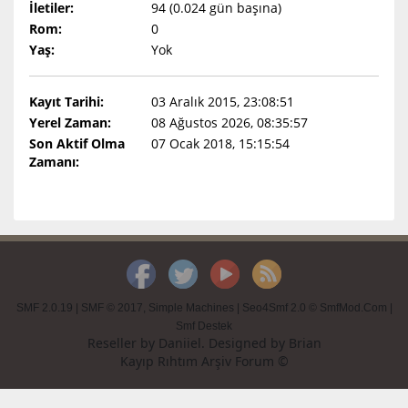
İletiler:
94 (0.024 gün başına)
Rom:
0
Yaş:
Yok
Kayıt Tarihi:
03 Aralık 2015, 23:08:51
Yerel Zaman:
08 Ağustos 2026, 08:35:57
Son Aktif Olma
07 Ocak 2018, 15:15:54
Zamanı:
SMF 2.0.19
|
SMF © 2017
,
Simple Machines
|
Seo4Smf 2.0 © SmfMod.Com
|
Smf Destek
Reseller by
Daniiel
. Designed by
Brian
Kayıp Rıhtım Arşiv Forum ©