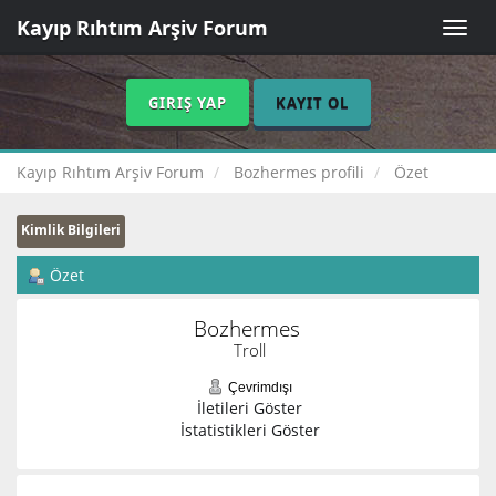
Kayıp Rıhtım Arşiv Forum
Toggle
naviga
GIRIŞ YAP
KAYIT OL
Kayıp Rıhtım Arşiv Forum
Bozhermes profili
Özet
Kimlik Bilgileri
Özet
Bozhermes 
Troll
Çevrimdışı
İletileri Göster
İstatistikleri Göster