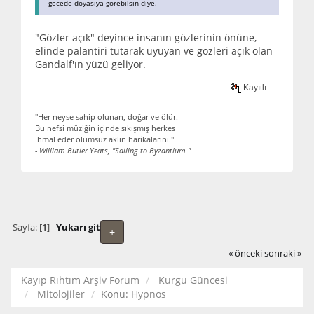
gecede doyasıya görebilsin diye.
"Gözler açık" deyince insanın gözlerinin önüne,
elinde palantiri tutarak uyuyan ve gözleri açık olan
Gandalf'ın yüzü geliyor.
Kayıtlı
"Her neyse sahip olunan, doğar ve ölür.
Bu nefsi müziğin içinde sıkışmış herkes
İhmal eder ölümsüz aklın harikalarını."
- William Butler Yeats, "Sailing to Byzantium "
Sayfa: [
1
]
Yukarı git
+
« önceki
sonraki »
Kayıp Rıhtım Arşiv Forum
Kurgu Güncesi
Mitolojiler
Konu:
Hypnos