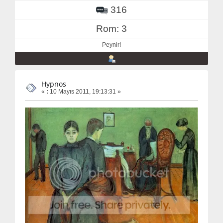
316
Rom: 3
Peynir!
Hypnos
«
:
10 Mayıs 2011, 19:13:31 »