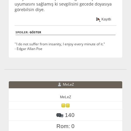
uyumasını sağlamış ki sevgilisini gecede doyasıya
görebilsin diye.
Kayıtlı
SPOILER:
GÖSTER
''I do not suffer from insanity, I enjoy every minute of it."
- Edgar Allan Poe
MeLeZ
MeLeZ
140
Rom: 0