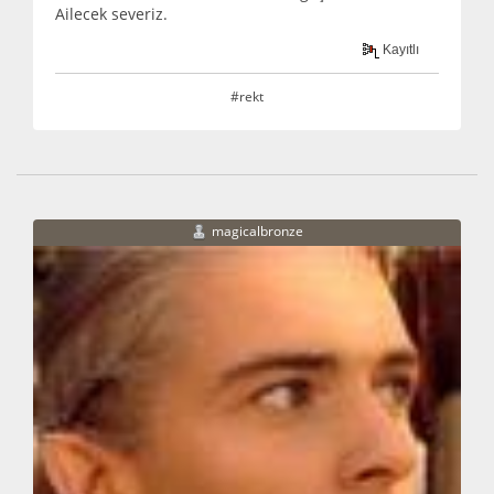
Ailecek severiz.
Kayıtlı
#rekt
magicalbronze