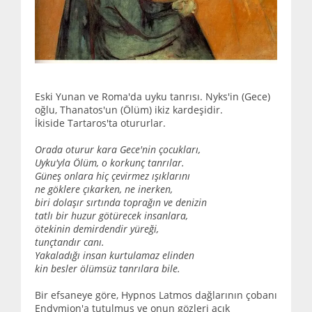
Eski Yunan ve Roma'da uyku tanrısı. Nyks'in (Gece)
oğlu, Thanatos'un (Ölüm) ikiz kardeşidir.
İkiside Tartaros'ta otururlar.
Orada oturur kara Gece'nin çocukları,
Uyku'yla Ölüm, o korkunç tanrılar.
Güneş onlara hiç çevirmez ışıklarını
ne göklere çıkarken, ne inerken,
biri dolaşır sırtında toprağın ve denizin
tatlı bir huzur götürecek insanlara,
ötekinin demirdendir yüreği,
tunçtandır canı.
Yakaladığı insan kurtulamaz elinden
kin besler ölümsüz tanrılara bile.
Bir efsaneye göre, Hypnos Latmos dağlarının çobanı
Endymion'a tutulmuş ve onun gözleri açık