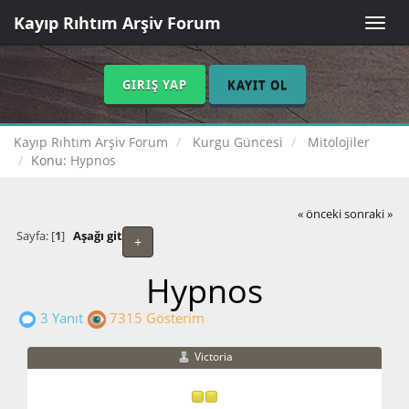
Kayıp Rıhtım Arşiv Forum
Toggle
naviga
GIRIŞ YAP
KAYIT OL
Kayıp Rıhtım Arşiv Forum
Kurgu Güncesi
Mitolojiler
Konu:
Hypnos
« önceki
sonraki »
Sayfa: [
1
]
Aşağı git
+
Hypnos
3 Yanıt
7315 Gösterim
Victoria