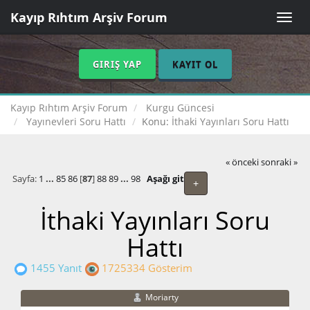
Kayıp Rıhtım Arşiv Forum
Toggle
naviga
GIRIŞ YAP
KAYIT OL
Kayıp Rıhtım Arşiv Forum
Kurgu Güncesi
Yayınevleri Soru Hattı
Konu:
İthaki Yayınları Soru Hattı
« önceki
sonraki »
Sayfa:
1
...
85
86
[
87
]
88
89
...
98
Aşağı git
+
İthaki Yayınları Soru
Hattı
1455 Yanıt
1725334 Gösterim
Moriarty