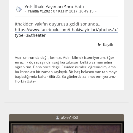
Ynt: İthaki Yayınları Soru Hattı
«
Yanıtla #1292 :
07 Kasım 2017, 16:49:15 »
İthakiden vakıfın duyurusu geldi sonunda...
https://www.facebook.com/ithakiyayinlari/photos/a.7245
type=3&theater
Kayıtlı
Adın umrumda değil, kırmızı. Adını bilmek istemiyorum. Eğer
en az ilk üç savaşından sağ kurtulursan belki o zaman adını
öğrenirim. Daha önce değil. Eskiden isimleri öğrenirdim, ama
bu kahrolası bir zaman kaybıydı. Bir baş belasını tam tanımaya
başladığımda kalkar ölürdü. Bu günlerde zahmet etmiyorum.-
Horkin Usta-
aOnn1453