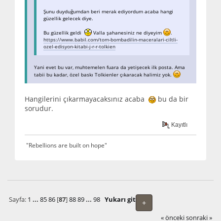
Şunu duyduğumdan beri merak ediyordum acaba hangi
güzellik gelecek diye.
Bu güzellik geldi
Valla şahanesiniz ne diyeyim
.
https://www.babil.com/tom-bombadilin-maceralari-ciltli-
ozel-edisyon-kitabi-j-r-r-tolkien
Yani evet bu var, muhtemelen fuara da yetişecek ilk posta. Ama
tabii bu kadar, özel baskı Tolkienler çıkaracak halimiz yok.
Hangilerini çıkarmayacaksınız acaba
bu da bir
sorudur.
Kayıtlı
"Rebellions are built on hope"
Sayfa:
1
...
85
86
[
87
]
88
89
...
98
Yukarı git
+
« önceki
sonraki »