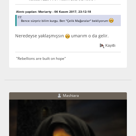
Alıntı yapılan: Moriarty - 06 Kasım 2017, 23:12:18
Bence sürpriz bilim kurgu. Ben "Çelik Mağaralar" bekliyorum
Neredeyse yaklaşmışsın
umarım o da gelir.
Kayıtlı
"Rebellions are built on hope"
Mashiara