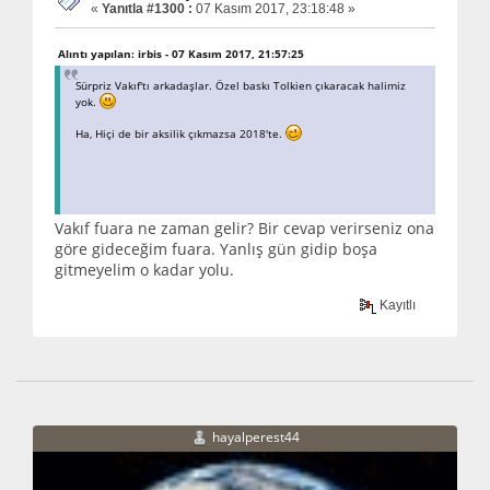
«
Yanıtla #1300 :
07 Kasım 2017, 23:18:48 »
Alıntı yapılan: irbis - 07 Kasım 2017, 21:57:25
Sürpriz Vakıf'tı arkadaşlar. Özel baskı Tolkien çıkaracak halimiz
yok.
Ha, Hiçi de bir aksilik çıkmazsa 2018'te.
Vakıf fuara ne zaman gelir? Bir cevap verirseniz ona
göre gideceğim fuara. Yanlış gün gidip boşa
gitmeyelim o kadar yolu.
Kayıtlı
hayalperest44