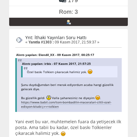
179
Rom: 3
Ynt: İthaki Yayınları Soru Hattı
«
Yanıtla #1303 :
09 Kasım 2017, 21:59:37 »
Alıntı yapılan: Elendil_XX - 09 Kasım 2017, 00:25:17
Alıntı yapılan: irbis - 07 Kasım 2017, 21:57:25
Özel baskı Tolkien çıkaracak halimiz yok.
Şunu duyduğumdan beri merak ediyordum acaba hangi güzellik
gelecek diye.
Bu güzellik geldi
Valla şahanesiniz ne diyeyim
.
https://www.babil.com/tom-bombadilin-maceralari-ciltli-ozel-
edisyon-kitabi-j-r-r-tolkien
Yani evet bu var, muhtemelen fuara da yetişecek ilk
posta. Ama tabii bu kadar, özel baskı Tolkienler
çıkaracak halimiz yok.