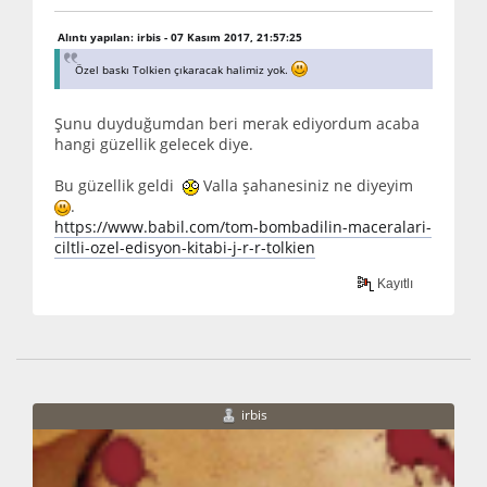
Alıntı yapılan: irbis - 07 Kasım 2017, 21:57:25
Özel baskı Tolkien çıkaracak halimiz yok.
Şunu duyduğumdan beri merak ediyordum acaba
hangi güzellik gelecek diye.
Bu güzellik geldi
Valla şahanesiniz ne diyeyim
.
https://www.babil.com/tom-bombadilin-maceralari-
ciltli-ozel-edisyon-kitabi-j-r-r-tolkien
Kayıtlı
irbis