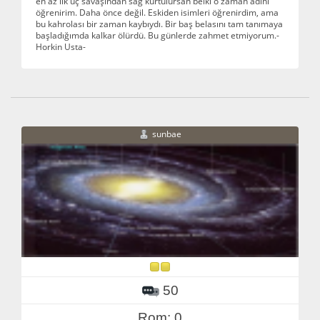
en az ilk üç savaşından sağ kurtulursan belki o zaman adını
öğrenirim. Daha önce değil. Eskiden isimleri öğrenirdim, ama
bu kahrolası bir zaman kaybıydı. Bir baş belasını tam tanımaya
başladığımda kalkar ölürdü. Bu günlerde zahmet etmiyorum.-
Horkin Usta-
sunbae
50
Rom: 0