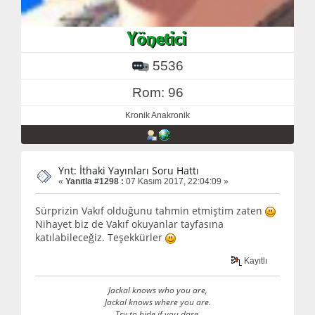
5536
Rom: 96
Kronik Anakronik
Ynt: İthaki Yayınları Soru Hattı
«
Yanıtla #1298 :
07 Kasım 2017, 22:04:09 »
Sürprizin Vakıf olduğunu tahmin etmiştim zaten
Nihayet biz de Vakıf okuyanlar tayfasına
katılabileceğiz. Teşekkürler
Kayıtlı
Jackal knows who you are,
Jackal knows where you are.
Try to hide if you dare.