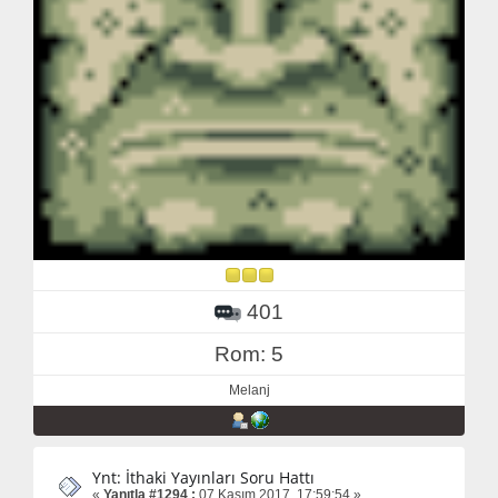
401
Rom: 5
Melanj
Ynt: İthaki Yayınları Soru Hattı
«
Yanıtla #1294 :
07 Kasım 2017, 17:59:54 »