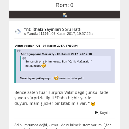
Rom: 0
Ynt: İthaki Yayınları Soru Hattı
«
Yanıtla #1295 :
07 Kasım 2017, 19:57:25 »
Alıntı yapılan: OZ - 07 Kasım 2017, 17:59:54
Alıntı yapılan: Moriarty - 06 Kasım 2017, 23:12:18
Bence sürpriz bilim kurgu. Ben "Çelik Mağaralar"
bekliyorum
Neredeyse yaklaşmışsın
umarım o da gelir.
Bence zaten fuar sürprizi Vakıf değil çünkü ifade
şuydu sürprizle ilgili "Daha hiçbir yerde
duyurulmamış joker bir kitabımız var. "
Kayıtlı
Adın umrumda değil, kırmızı. Adını bilmek istemiyorum. Eğer