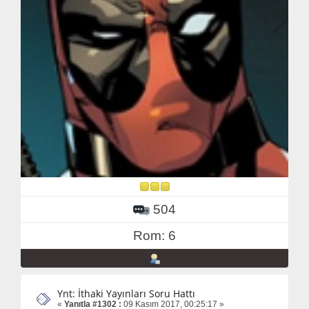
504
Rom: 6
Ynt: İthaki Yayınları Soru Hattı
«
Yanıtla #1302 :
09 Kasım 2017, 00:25:17 »