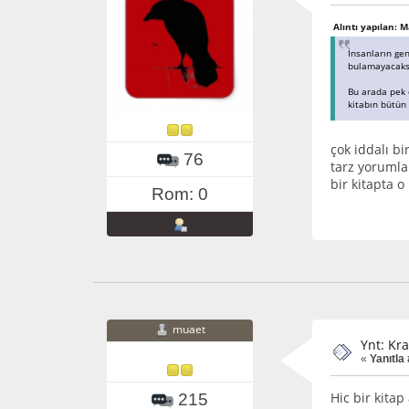
Alıntı yapılan: 
İnsanların gen
bulamayacaks
Bu arada pek d
kitabın bütün 
çok iddalı b
76
tarz yorumla
bir kitapta 
Rom: 0
muaet
Ynt: Kra
«
Yanıtla
Hic bir kita
215