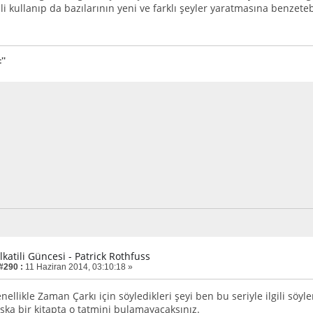
i kullanıp da bazılarının yeni ve farklı şeyler yaratmasına benzetebi
''
lkatili Güncesi - Patrick Rothfuss
 #290 :
11 Haziran 2014, 03:10:18 »
nellikle Zaman Çarkı için söyledikleri şeyi ben bu seriyle ilgili s
şka bir kitapta o tatmini bulamayacaksınız.