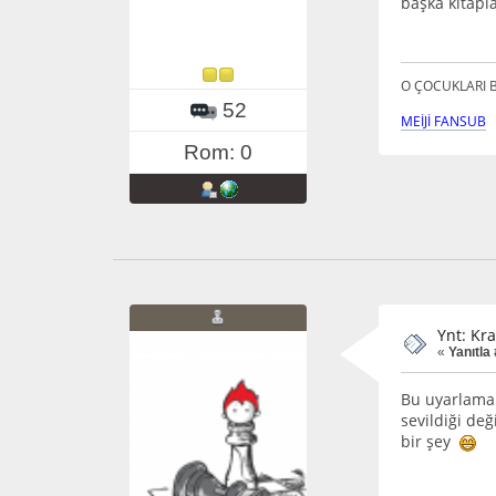
başka kitapl
O ÇOCUKLARI B
52
MEİJİ FANSUB
Rom: 0
Ynt: Kra
«
Yanıtla
Bu uyarlamal
sevildiği de
bir şey