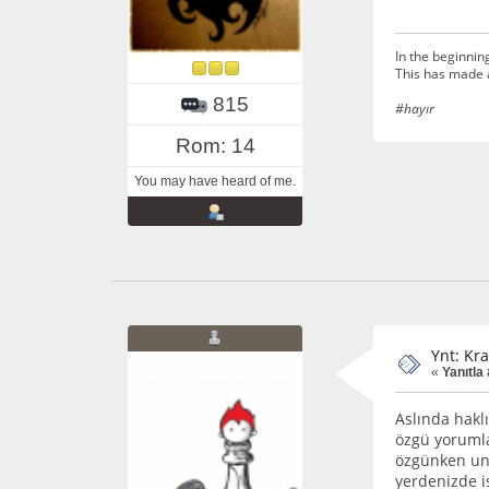
In the beginnin
This has made 
815
#hayır
Rom: 14
You may have heard of me.
Ynt: Kra
«
Yanıtla
Aslında hakl
özgü yorumlas
özgünken unu
yerdenizde i