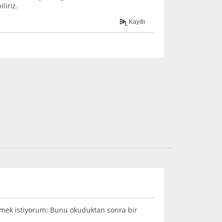
liriz.
Kayıtlı
öylemek istiyorum: Bunu okuduktan sonra bir