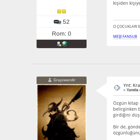
kişiden kişi
52
O ÇOCUKLARI B
Rom: 0
MEİJİ FANSUB
Grayswandir
Ynt: Kra
«
Yanıtla
Özgün kitap 
belirginken b
girdiğini dü
Bir de, gönde
özgünlüğünü 