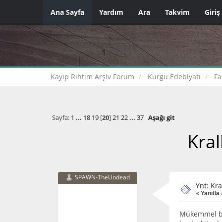
Ana Sayfa
Yardım
Ara
Takvim
Giriş
Kayıp Rıhtım Arşiv Forum
Kurgu Edebiyatı
Fa
Sayfa:
1
...
18
19
[
20
]
21
22
...
37
Aşağı git
Kral
SPAWN-TheUndead
Ynt: Kra
«
Yanıtla
Mükemmel bir