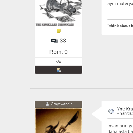
aynı materyal
''think about it
33
Rom: 0
-Æ
Grayswandir
Ynt: Kra
«
Yanıtla
İnsanların ge
daha asla ba