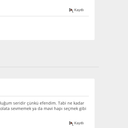
Kayıtlı
duğum seridir çünkü efendim. Tabi ne kadar
çikolata sevmemek ya da mavi hapı seçmek gibi
Kayıtlı