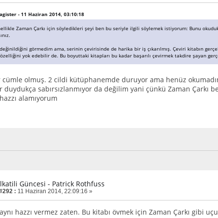
Magister - 11 Haziran 2014, 03:10:18
ellikle Zaman Çarkı için söyledikleri şeyi ben bu seriyle ilgili söylemek istiyorum: Bunu okudu
ınız.
eğinildiğini görmedim ama, serinin çevirisinde de harika bir iş çıkarılmış. Çeviri kitabın ger
özelliğini yok edebilir de. Bu boyuttaki kitapları bu kadar başarılı çevirmek takdire şayan ger
ir cümle olmuş. 2 cildi kütüphanemde duruyor ama henüz okumadım,
r duydukça sabırsızlanmıyor da değilim yani çünkü Zaman Çarkı b
o hazzı alamıyorum
lkatili Güncesi - Patrick Rothfuss
 #292 :
11 Haziran 2014, 22:09:16 »
p aynı hazzı vermez zaten. Bu kitabı övmek için Zaman Çarkı gibi uç