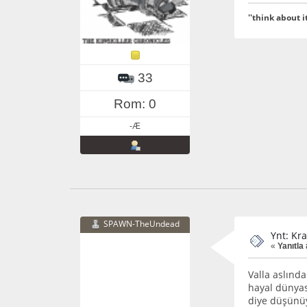
''think about it
33
Rom: 0
-Æ
SPAWN-TheUndead
Ynt: Kra
«
Yanıtla
Valla aslınd
hayal dünyas
diye düşünüy