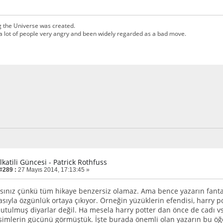
g the Universe was created.
a lot of people very angry and been widely regarded as a bad move.
lkatili Güncesi - Patrick Rothfuss
 #289 :
27 Mayıs 2014, 17:13:45 »
ısınız çünkü tüm hikaye benzersiz olamaz. Ama bence yazarın fantast
ıyla özgünlük ortaya çıkıyor. Örneğin yüzüklerin efendisi, harry pot
tulmuş diyarlar değil. Ha mesela harry potter dan önce de cadı vs. 
simlerin gücünü görmüştük. İşte burada önemli olan yazarın bu öğe