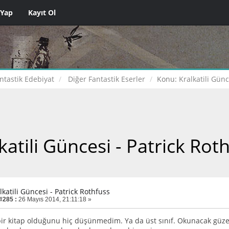
 Yap
Kayıt Ol
ntastik Edebiyat
Diğer Fantastik Eserler
Konu:
Kralkatili Günc
katili Güncesi - Patrick Rot
lkatili Güncesi - Patrick Rothfuss
 #285 :
26 Mayıs 2014, 21:11:18 »
 kitap olduğunu hiç düşünmedim. Ya da üst sınıf. Okunacak güzel b