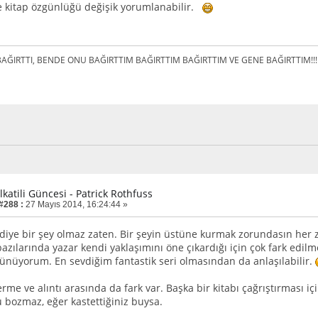
ye kitap özgünlüğü değişik yorumlanabilir.
AĞIRTTI, BENDE ONU BAĞIRTTIM BAĞIRTTIM BAĞIRTTIM VE GENE BAĞIRTTIM!!!
lkatili Güncesi - Patrick Rothfuss
 #288 :
27 Mayıs 2014, 16:24:44 »
diye bir şey olmaz zaten. Bir şeyin üstüne kurmak zorundasın her 
azılarında yazar kendi yaklaşımını öne çıkardığı için çok fark edilm
şünüyorum. En sevdiğim fantastik seri olmasından da anlaşılabilir.
rme ve alıntı arasında da fark var. Başka bir kitabı çağrıştırması iç
bozmaz, eğer kastettiğiniz buysa.