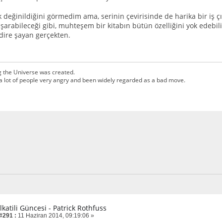
değinildiğini görmedim ama, serinin çevirisinde de harika bir iş çık
arabileceği gibi, muhteşem bir kitabın bütün özelliğini yok edebilir
dire şayan gerçekten.
g the Universe was created.
a lot of people very angry and been widely regarded as a bad move.
lkatili Güncesi - Patrick Rothfuss
 #291 :
11 Haziran 2014, 09:19:06 »