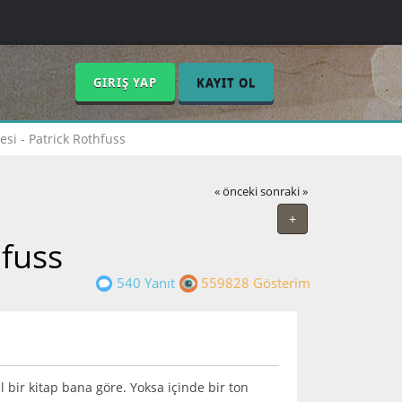
GIRIŞ YAP
KAYIT OL
esi - Patrick Rothfuss
« önceki
sonraki »
+
hfuss
540 Yanıt
559828 Gösterim
ir kitap bana göre. Yoksa içinde bir ton