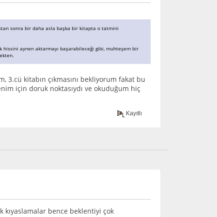
ktan sonra bir daha asla başka bir kitapta o tatmini
çek hissini aynen aktarmayı başarabileceği gibi, muhteşem bir
çekten.
 3.cü kitabın çıkmasını bekliyorum fakat bu
enim için doruk noktasıydı ve okuduğum hiç
Kayıtlı
uk kıyaslamalar bence beklentiyi çok