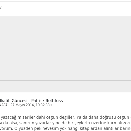
''
lkatili Güncesi - Patrick Rothfuss
 #287 :
27 Mayıs 2014, 10:32:33 »
a yazacağım seriler dahi özgün değiller. Ya da daha doğrusu özgün ol
ı da olsa, sanırım yazarlar yine de bir şeylerin üzerine kurmak zor
orum. O yüzden pek hevesim yok hangi kitaplardan alıntılar barı