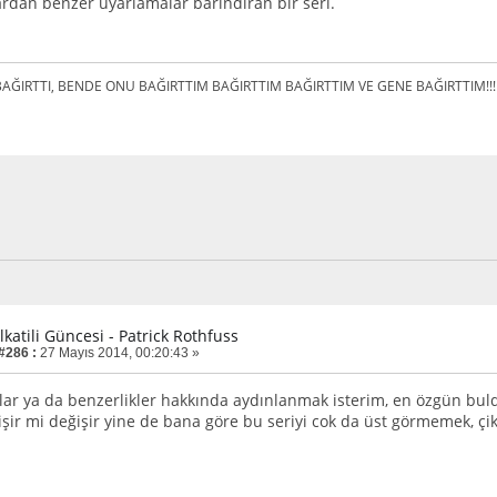
ardan benzer uyarlamalar barındıran bir seri.
AĞIRTTI, BENDE ONU BAĞIRTTIM BAĞIRTTIM BAĞIRTTIM VE GENE BAĞIRTTIM!!!
lkatili Güncesi - Patrick Rothfuss
 #286 :
27 Mayıs 2014, 00:20:43 »
ar ya da benzerlikler hakkında aydınlanmak isterim, en özgün bul
ğişir mi değişir yine de bana göre bu seriyi cok da üst görmemek, 