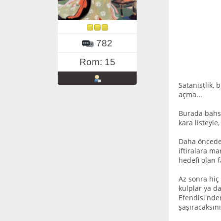
782
Rom: 15
Satanistlik,
açma...
Burada bahsi
kara listeyle
Daha önced
iftiralara m
hedefi olan 
Az sonra hiç
kulplar ya da
Efendisi'nde
şaşıracaksını