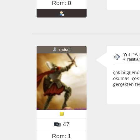
Rom: 0
anduril
Ynt: "Y
«
Yanıtla 
çok bilgilend
okuması çok 
gerçekten te
47
Rom: 1