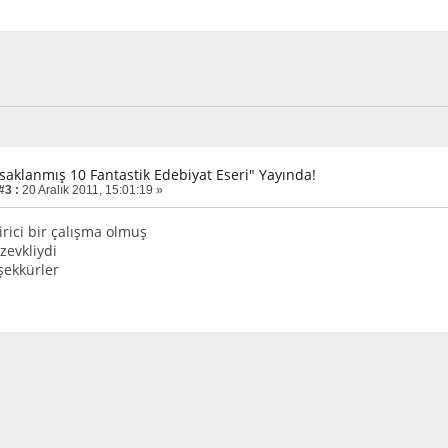
asaklanmış 10 Fantastik Edebiyat Eseri" Yayında!
#3 :
20 Aralık 2011, 15:01:19 »
irici bir çalışma olmuş
zevkliydi
şekkürler