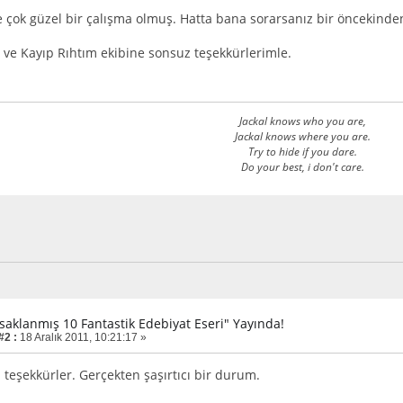
 çok güzel bir çalışma olmuş. Hatta bana sorarsanız bir öncekinden
ve Kayıp Rıhtım ekibine sonsuz teşekkürlerimle.
Jackal knows who you are,
Jackal knows where you are.
Try to hide if you dare.
Do your best, i don't care.
asaklanmış 10 Fantastik Edebiyat Eseri" Yayında!
#2 :
18 Aralık 2011, 10:21:17 »
 teşekkürler. Gerçekten şaşırtıcı bir durum.