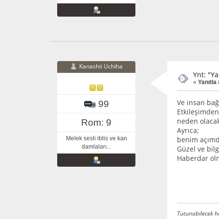
Kanashii Uchiha
Ynt: "Y
«
Yanıtla 
Ve insan bağ
99
Etkileşimden
neden olacakt
Rom: 9
Ayrıca;
Melek sesli iblis ve kan
benim açımda
damlaları...
Güzel ve bilg
Haberdar olm
Tutunabilecek he