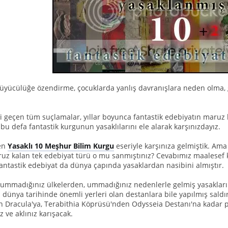
 büyücülüğe özendirme, çocuklarda yanlış davranışlara neden olma, g
 geçen tüm suçlamalar, yıllar boyunca fantastik edebiyatın maruz ka
, bu defa fantastik kurgunun yasaklılarını ele alarak karşınızdayız.
en
Yasaklı 10 Meşhur Bilim Kurgu
eseriyle karşınıza gelmiştik. Ama 
aruz kalan tek edebiyat türü o mu sanmıştınız? Cevabımız maalesef k
fantastik edebiyat da dünya çapında yasaklardan nasibini almıştır.
 ummadığınız ülkelerden, ummadığınız nedenlerle gelmiş yasakları o
 dünya tarihinde önemli yerleri olan destanlara bile yapılmış saldır
n Dracula'ya, Terabithia Köprüsü'nden Odysseia Destanı'na kadar p
z ve aklınız karışacak.