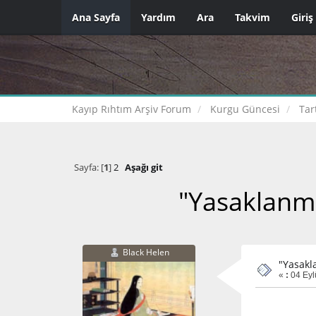
Ana Sayfa
Yardım
Ara
Takvim
Giriş
Kayıp Rıhtım Arşiv Forum
Kurgu Güncesi
Tar
Sayfa: [
1
]
2
Aşağı git
"Yasaklanmı
Black Helen
"Yasakl
«
:
04 Eyl