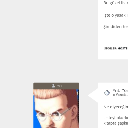
Bu güzel list
İşte o yasak
Şimdiden hep
SPOILER:
GÖSTE
mit
Ynt: "Y
«
Yanıtla 
Ne diyeceği
Listeyi okur
kitapta şaşkı