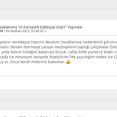
asaklanmış 10 Fantastik Edebiyat Eseri" Yayında!
#6 :
09 Haziran 2012, 10:46:02 »
tapların neredeyse hepsini okudum.Yasaklanma nedenlerini görün
 inancı devam ettirmeye çalışan mezheplerin yaptığı çalışmalar.Öz
yılda benim bildiğim kadarıyla birçok rahip belki yüzlerce kitabı i
pada ise minimum seviyede diyebilirim.Tek şaşırdığım neden ise Çin
 vs. Önce kendi mitlerine baksınlar.