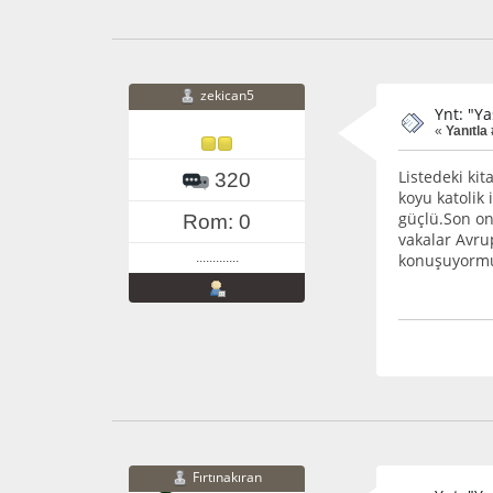
zekican5
Ynt: "Y
«
Yanıtla 
Listedeki ki
320
koyu katolik
güçlü.Son on 
Rom: 0
vakalar Avru
.............
konuşuyormuş
Fırtınakıran