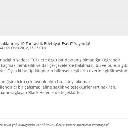
asaklanmış 10 Fantastik Edebiyat Eseri" Yayında!
#4 :
09 Ocak 2012, 15:35:01 »
nazlığın sadece Türklere özgü bir davranış olmadığını öğrendi!
 kaçmak, tembellik ve dar çerçevelerde bakılması; bu ve bunun gibi
ır. Oysa ki bu tip kitapların bilimsel keşiflerin üzerine gidilmesin
n (işim için) çok faydalı oldu bu listeyi okumak.
ilendirici bir çalışma; eline sağlık ve teşekkürler Fırtınakıran.
amı sağlayan Black Helen'e de teşekkürler.
r şeyin yok olduğunda var olursun...Gerisi sadece suretlerin karmaşası!