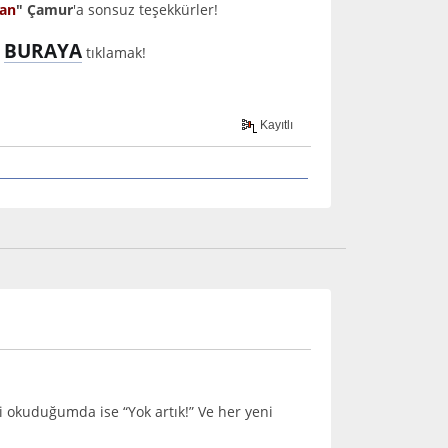
ran
" Çamur
'a sonsuz teşekkürler!
BURAYA
y
tıklamak!
Kayıtlı
 okuduğumda ise “Yok artık!” Ve her yeni