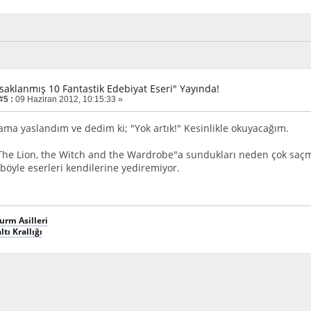
asaklanmış 10 Fantastik Edebiyat Eseri" Yayında!
#5 :
09 Haziran 2012, 10:15:33 »
kama yaslandım ve dedim ki; "Yok artık!" Kesinlikle okuyacağım.
The Lion, the Witch and the Wardrobe"a sundukları neden çok saçm
 böyle eserleri kendilerine yediremiyor.
hurm Asilleri
ltı Krallığı