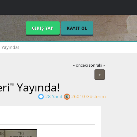
GIRIŞ YAP
KAYIT OL
" Yayında!
« önceki
sonraki »
+
ri" Yayında!
28 Yanıt
26010 Gösterim