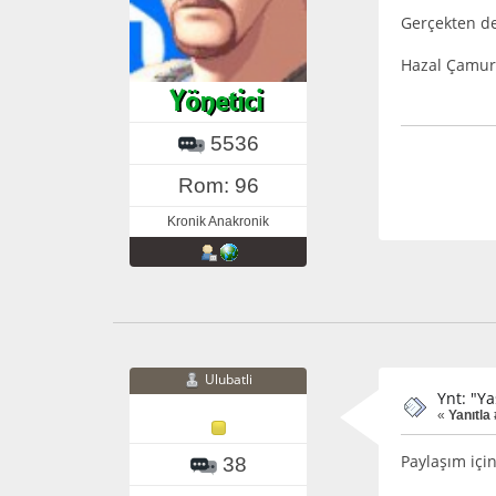
Gerçekten de
Hazal Çamur 
5536
Rom: 96
Kronik Anakronik
Ulubatli
Ynt: "Y
«
Yanıtla 
Paylaşım için
38