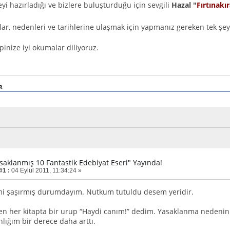
eyi hazırladığı ve bizlere buluşturduğu için sevgili
Hazal "
Fırtınakı
lılar, nedenleri ve tarihlerine ulaşmak için yapmanız gereken tek şe
inize iyi okumalar diliyoruz.
R
asaklanmış 10 Fantastik Edebiyat Eseri" Yayında!
#1 :
04 Eylül 2011, 11:34:24 »
mi şaşırmış durumdayım. Nutkum tutuldu desem yeridir.
ken her kitapta bir urup “Haydi canım!” dedim. Yasaklanma nedenini
nlığım bir derece daha arttı.