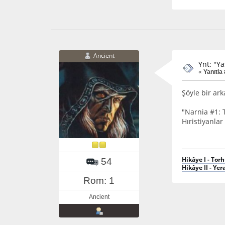
Ancient
Ynt: "Y
«
Yanıtla 
Şöyle bir ar
"Narnia #1: 
Hıristiyanlar
Hikâye I - Tor
54
Hikâye II - Yera
Rom: 1
Ancient