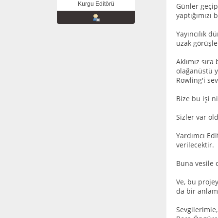
Kurgu Editörü
Günler geçip 
yaptığımızı 
Yayıncılık d
uzak görüşle
Aklımız sıra 
olağanüstü y
Rowling'i s
Bize bu işi n
Sizler var o
Yardımcı Edi
verilecektir.
Buna vesile 
Ve, bu proje
da bir anlam
Sevgilerimle,