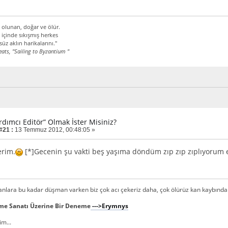
 olunan, doğar ve ölür.
 içinde sıkışmış herkes
üz aklın harikalarını."
eats, "Sailing to Byzantium "
rdımcı Editör” Olmak İster Misiniz?
#21 :
13 Temmuz 2012, 00:48:05 »
erim.
[*]Gecenin şu vakti beş yaşıma döndüm zıp zıp zıplıyorum 
tanlara bu kadar düşman varken biz çok acı çekeriz daha, çok ölürüz kan kaybından
rme Sanatı Üzerine Bir Deneme
--->Erymnys
m...