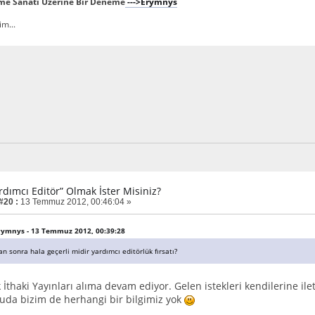
rme Sanatı Üzerine Bir Deneme
--->Erymnys
m...
rdımcı Editör” Olmak İster Misiniz?
#20 :
13 Temmuz 2012, 00:46:04 »
 Erymnys - 13 Temmuz 2012, 00:39:28
 sonra hala geçerli midir yardımcı editörlük fırsatı?
k İthaki Yayınları alıma devam ediyor. Gelen istekleri kendilerine 
nuda bizim de herhangi bir bilgimiz yok