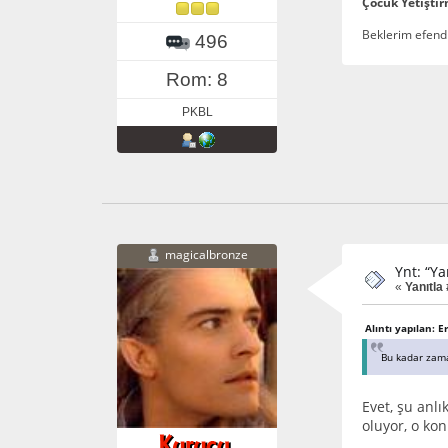
Çocuk Yetişti
Beklerim efendi
496
Rom: 8
PKBL
magicalbronze
Ynt: “Ya
«
Yanıtla 
Alıntı yapılan:
Bu kadar zaman
Evet, şu anlı
oluyor, o ko