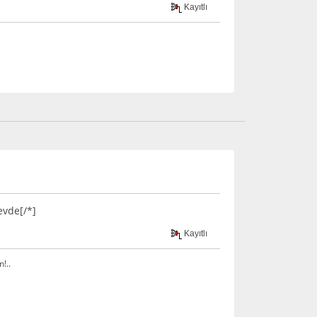
Kayıtlı
evde[/*]
Kayıtlı
!..