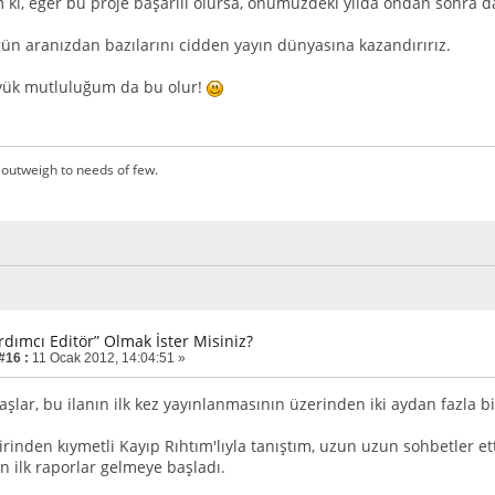
ki, eğer bu proje başarılı olursa, önümüzdeki yılda ondan sonra 
 gün aranızdan bazılarını cidden yayın dünyasına kazandırırız.
yük mutluluğum da bu olur!
outweigh to needs of few.
rdımcı Editör” Olmak İster Misiniz?
#16 :
11 Ocak 2012, 14:04:51 »
aşlar, bu ilanın ilk kez yayınlanmasının üzerinden iki aydan fazla b
irinden kıymetli Kayıp Rıhtım'lıyla tanıştım, uzun uzun sohbetler et
 ilk raporlar gelmeye başladı.