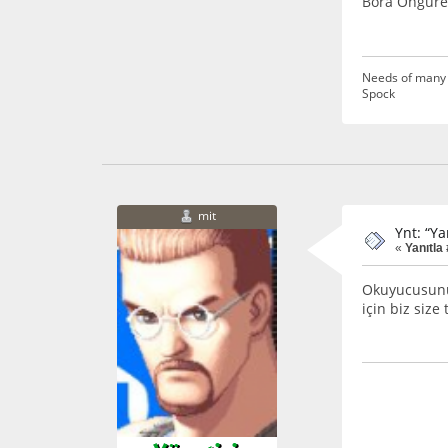
Bora Öngüre
Needs of many 
Spock
mit
Ynt: “Ya
«
Yanıtla 
Okuyucusunu 
için biz size 