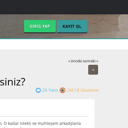
GIRIŞ YAP
KAYIT OL
« önceki
sonraki »
+
siniz?
26 Yanıt
24618 Gösterim
. O kadar istekli ve muhteşem arkadşlarla