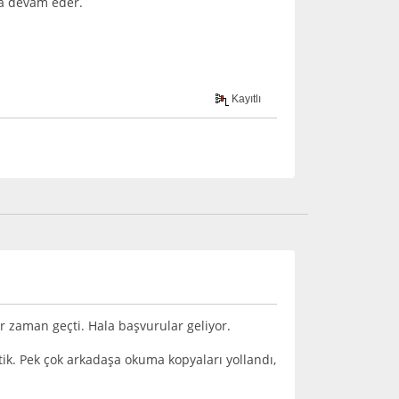
da devam eder.
Kayıtlı
ir zaman geçti. Hala başvurular geliyor.
tik. Pek çok arkadaşa okuma kopyaları yollandı,