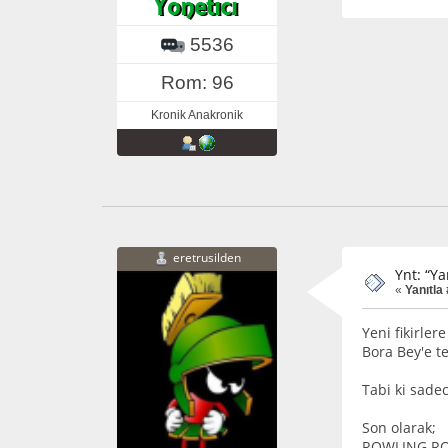
5536
Rom: 96
Kronik Anakronik
eretrusilden
Ynt: “Ya
«
Yanıtla 
Yeni fikirler
Bora Bey'e t
Tabi ki sade
Son olarak;
ROWLING ROCK