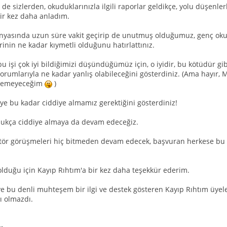
de sizlerden, okuduklarınızla ilgili raporlar geldikçe, yolu düşenler
bir kez daha anladım.
ünyasında uzun süre vakit geçirip de unutmuş olduğumuz, genç oku
rinin ne kadar kıymetli olduğunu hatırlattınız.
bu işi çok iyi bildiğimizi düşündüğümüz için, o iyidir, bu kötüdür gib
orumlarıyla ne kadar yanlış olabileceğini gösterdiniz. (Ama hayır,
evemeyeceğim
)
iye bu kadar ciddiye almamız gerektiğini gösterdiniz!
ldukça ciddiye almaya da devam edeceğiz.
tör görüşmeleri hiç bitmeden devam edecek, başvuran herkese bu o
olduğu için Kayıp Rıhtım'a bir kez daha teşekkür ederim.
ye bu denli muhteşem bir ilgi ve destek gösteren Kayıp Rıhtım üyele
ı olmazdı.