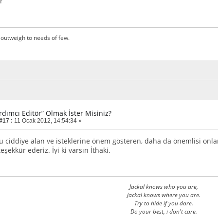
r
outweigh to needs of few.
rdımcı Editör” Olmak İster Misiniz?
#17 :
11 Ocak 2012, 14:54:34 »
ciddiye alan ve isteklerine önem gösteren, daha da önemlisi onlar
teşekkür ederiz. İyi ki varsın İthaki.
Jackal knows who you are,
Jackal knows where you are.
Try to hide if you dare.
Do your best, i don't care.