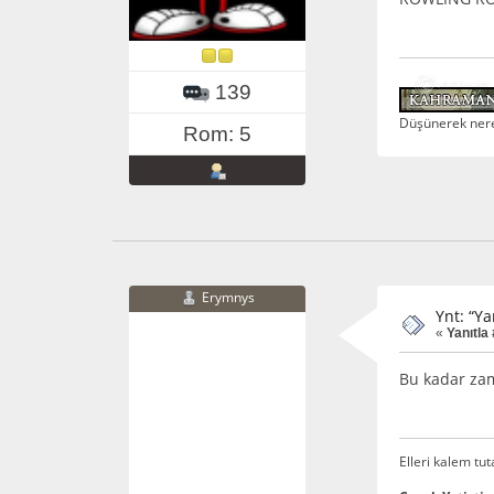
139
Düşünerek nerey
Rom: 5
Erymnys
Ynt: “Ya
«
Yanıtla 
Bu kadar zam
Elleri kalem tu