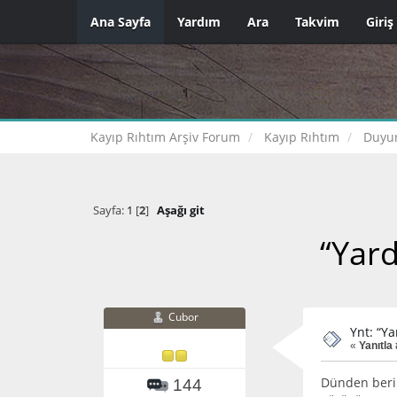
Ana Sayfa
Yardım
Ara
Takvim
Giriş
Kayıp Rıhtım Arşiv Forum
Kayıp Rıhtım
Duyur
Sayfa:
1
[
2
]
Aşağı git
“Yard
Cubor
Ynt: “Ya
«
Yanıtla 
Dünden beri 
144