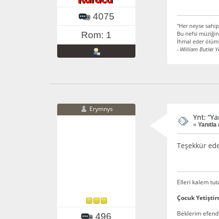
4075
"Her neyse sahip
Rom: 1
Bu nefsi müziğin
İhmal eder ölüms
- William Butler Y
Erymnys
Ynt: “Ya
«
Yanıtla 
Teşekkür ed
Elleri kalem tu
Çocuk Yetişti
Beklerim efendi
496