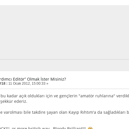
rdımcı Editör” Olmak İster Misiniz?
#18 :
11 Ocak 2012, 15:00:33 »
e bu kadar açık oldukları için ve gençlerin "amatör ruhlarına" verdik
eşekkür ederiz.
ce varolması bile takdire şayan olan Kayıp Rıhtım'a da sağladıkları
S! or more british way.. Bloody Brilliant!!!