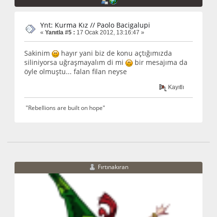
Ynt: Kurma Kız // Paolo Bacigalupi
«
Yanıtla #5 :
17 Ocak 2012, 13:16:47 »
Sakinim
hayır yani biz de konu açtığımızda
siliniyorsa uğraşmayalım di mi
bir mesajıma da
öyle olmuştu... falan filan neyse
Kayıtlı
"Rebellions are built on hope"
Fırtınakıran