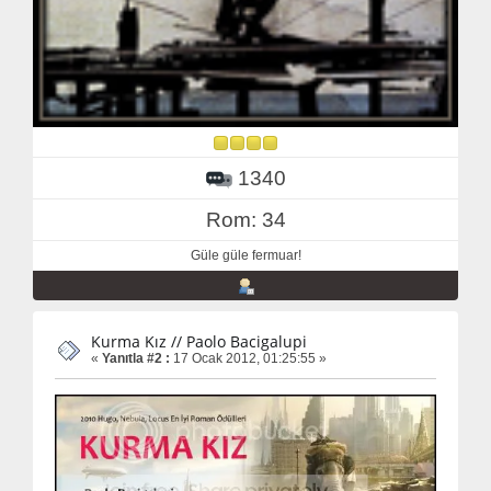
1340
Rom: 34
Güle güle fermuar!
Kurma Kız // Paolo Bacigalupi
«
Yanıtla #2 :
17 Ocak 2012, 01:25:55 »