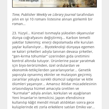
Time, Publisher Weekly
ve
Library Journal
tarafından
yılın en iyi 10 romanı listesine alınan görkemli bir
roman…
23. Yüzyıl... Küresel Isınmayla yükselen okyanuslar
dünya coğrafyasını değiştirmiş... Karbon temelli
yakıtlar tükenmiş; enerji depolamada elle kurulan
yaylar kullanılıyor... Biyoteknoloji dünyaya egemen
ve kalori şirketleri adıyla tanınan devasa şirketler,
"gen-kırma tohumlar" üzerinden gıda üretimini
kontrol altında tutuyor. Ürünlerine pazar yaratmak
için biyo-terörizmden, özel ordulardan ve
ekonomik-tetikçilerden yararlanıyorlar... Genetik
yapısıyla oynanmış ekinler ve mutasyon geçirmiş
zararlılar yoluyla sürekli ölümcül salgınlar ve kitle
ölümleri yaşanıyor... Amansız iktidar mücadelesinin
ortasındaysa hizmet amacıyla üretilen ve
"kurmalar" adıyla anılan, korkulan ve aşağılanan
Yeni İnsanlar'ın temsilcisi, Japon efendisince
kullanılıp kâğıt mendil misali atıldıktan sonra gece
kulüplerinde eti zorla erkeklere satılan Emiko var...