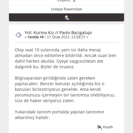
Unique Ravenclaw
Ynt: Kurma Kız // Paolo Bacigalupi
«
Yanıtla #6 :
17 Ocak 2012, 13:59:27 »
Olay saat 10 sularında, yani siz daha mesaj
atmadan önce editörlere bildirildi. Ancak suan ben
dahil herkes okulda. Üyeye saygısızlıktan öte
dalgınlık bu. Bizler de insanız.
Bilgisayardan girildiğinde zaten gereken
yapılacaktır. Benzer konular açıldığında biz o
konuları birlestiriyoruz genelde. Ama kendi
yorumunuzu içermeyen bir tanıtımsa silebiliyoruz,
size de haber veriyoruz zaten.
Yukarıdaki tanıtım portalda yapılan tanıtımın
aktarılmış halidir.
Kayıtlı