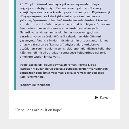
23. Yüzyıl... Küresel Isınmayla yükselen okyanuslar dünya
coğrafyasını değiştirmiş... Karbon temelli yakıtlar tükenmiş;
enerji depolamada elle kurulan yaylar kullanılıyor... Biyoteknoloji
dünyaya egemen ve kalori şirketleri adıyla tanınan devasa
şirketler, "gen-kırma tohumlar" üzerinden gıda üretimini kontrol
altında tutuyor. Ürünlerine pazar yaratmak için biyo-terörizmden,
özel ordulardan ve ekonomik-tetikçilerden yararlanıyorlar...
Genetik yapısıyla oynanmış ekinler ve mutasyon geçirmiş
zararlılar yoluyla sürekli ölümcül salgınlar ve kitle ölümleri
yaşanıyor... Amansız iktidar mücadelesinin ortasındaysa hizmet
amacıyla üretilen ve "kurmalar" adıyla anılan, korkulan ve
aşağılanan Yeni İnsanlar'ın temsilcisi, Japon efendisince kullanılıp
kâğıt mendil misali atıldıktan sonra gece kulüplerinde eti zorla
erkeklere satılan Emiko var...
Paolo Bacigalupi, ödüle doymayan romanı Kurma Kız'da
işaretlerini bugün görüp çoklukla gündelik dertlerimiz yüzünden
görmezden geldiğimiz, yaşaması zorlu, karamsar bir geleceğe
karşı uyarıyor bizi.
(Tanıtım Bülteninden)
Kayıtlı
"Rebellions are built on hope"