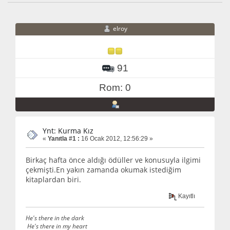
elroy
91
Rom: 0
Ynt: Kurma Kız
«
Yanıtla #1 :
16 Ocak 2012, 12:56:29 »
Birkaç hafta önce aldığı ödüller ve konusuyla ilgimi
çekmişti.En yakın zamanda okumak istediğim
kitaplardan biri.
Kayıtlı
He's there in the dark
He's there in my heart