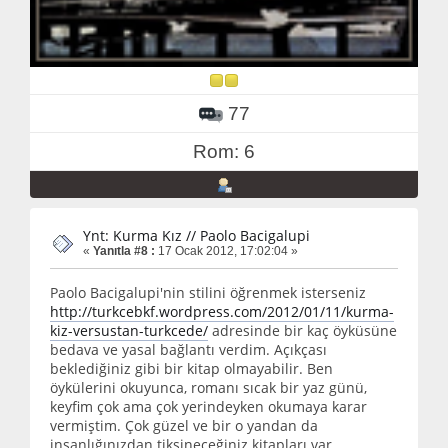
77
Rom: 6
Ynt: Kurma Kız // Paolo Bacigalupi
«
Yanıtla #8 :
17 Ocak 2012, 17:02:04 »
Paolo Bacigalupi'nin stilini öğrenmek isterseniz
http://turkcebkf.wordpress.com/2012/01/11/kurma-
kiz-versustan-turkcede/
adresinde bir kaç öyküsüne
bedava ve yasal bağlantı verdim. Açıkçası
beklediğiniz gibi bir kitap olmayabilir. Ben
öykülerini okuyunca, romanı sıcak bir yaz günü,
keyfim çok ama çok yerindeyken okumaya karar
vermiştim. Çok güzel ve bir o yandan da
insanlığınızdan tiksineceğiniz kitapları var.