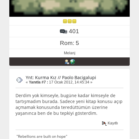
401
Rom: 5
Melanj
Ynt: Kurma Kız // Paolo Bacigalupi
«
Yanıtla #7 :
17 Ocak 2012, 14:45:34 »
Derdim yok kimseyle, bugüne kadar kimseyle de
tartışmadım burada. Sadece yeni kitap konusu açıp
açmamak konusunda teredüttümün üzerine
yaşanınca ben de bu tepkiyi gösterdim.
Kayıtlı
"Rebellions are built on hope"