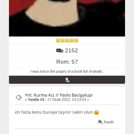
2152
Rom: 57
I was lost in the pages of a book full of death..
Ynt: Kurma Kız // Paolo Bacigalupi
«
Yanıtla #4 :
17 Ocak 2012, 13:13:43 »
en fazla konu buraya taşınır sakin olun
Kayıtlı