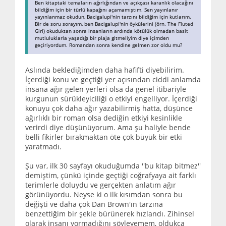
Ben kitaptaki temaların ağırlığından ve açıkçası karanlık olacağını
bildiğim için bir türlü kapağını açamamıştım. Sen yayınlanır
yayınlanmaz okudun, Bacigalupi'nin tarzını bildiğim için kutlarım.
Bir de soru sorayım, ben Bacigalupi'nin öykülerini (örn. The Fluted
Girl) okuduktan sonra insanların ardında kötülük olmadan basit
mutluluklarla yaşadığı bir plaja gitmeliyim diye içimden
geçiriyordum. Romandan sonra kendine gelmen zor oldu mu?
Aslında beklediğimden daha hafifti diyebilirim.
İçerdiği konu ve geçtiği yer açısından ciddi anlamda
insana ağır gelen yerleri olsa da genel itibariyle
kurgunun sürükleyiciliği o etkiyi engelliyor. İçerdiği
konuyu çok daha ağır yazabilirmiş hatta, düşünce
ağırlıklı bir roman olsa dediğin etkiyi kesinlikle
verirdi diye düşünüyorum. Ama şu haliyle bende
belli fikirler bırakmaktan öte çok büyük bir etki
yaratmadı.
Şu var, ilk 30 sayfayı okuduğumda ''bu kitap bitmez''
demiştim, çünkü içinde geçtiği coğrafyaya ait farklı
terimlerle doluydu ve gerçekten anlatım ağır
görünüyordu. Neyse ki o ilk kısımdan sonra bu
değişti ve daha çok Dan Brown'ın tarzına
benzettiğim bir şekle bürünerek hızlandı. Zihinsel
olarak insanı yormadığını söyleyemem, oldukça