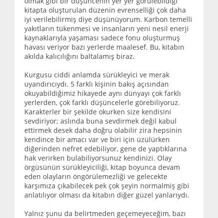
olmak gibi bir düşüncenin yer yer görülebildiği
kitapta oluşturulan düzenin evrenselliği çok daha
iyi verilebilirmiş diye düşünüyorum. Karbon temelli
yakıtların tükenmesi ve insanların yeni nesil enerji
kaynaklarıyla yaşaması sadece fonu oluşturmuş
havası veriyor bazı yerlerde maalesef. Bu, kitabın
akılda kalıcılığını baltalamış biraz.
Kurgusu ciddi anlamda sürükleyici ve merak
uyandırıcıydı. 5 farklı kişinin bakış açısından
okuyabildiğimiz hikayede aynı dünyayı çok farklı
yerlerden, çok farklı düşüncelerle görebiliyoruz.
Karakterler bir şekilde okurken size kendisini
sevdiriyor; aslında buna sevdirmek değil kabul
ettirmek desek daha doğru olabilir zira hepsinin
kendince bir amacı var ve biri için üzülürken
diğerinden nefret edebiliyor, gene de yaptıklarına
hak verirken bulabiliyorsunuz kendinizi. Olay
örgüsünün sürükleyiciliği, kitap boyunca devam
eden olayların öngörülemezliği ve gelecekte
karşımıza çıkabilecek pek çok şeyin normalmiş gibi
anlatılıyor olması da kitabın diğer güzel yanlarıydı.
Yalnız şunu da belirtmeden geçemeyeceğim, bazı