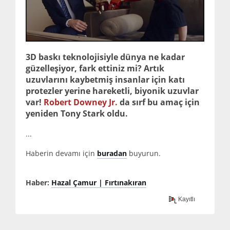
3D baskı teknolojisiyle dünya ne kadar
güzelleşiyor, fark ettiniz mi? Artık
uzuvlarını kaybetmiş insanlar için katı
protezler yerine hareketli, biyonik uzuvlar
var!
Robert Downey Jr.
da sırf bu amaç için
yeniden
Tony Stark
oldu.
...
Haberin devamı için
buradan
buyurun.
Haber:
Hazal Çamur | Fırtınakıran
Kayıtlı