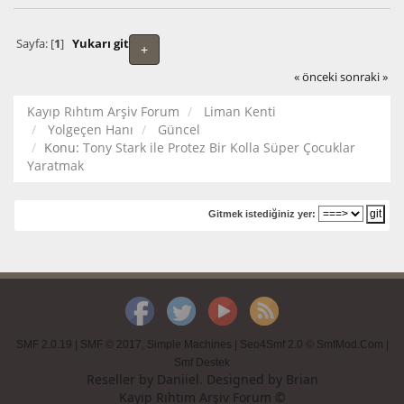
Sayfa: [
1
]
Yukarı git
+
« önceki
sonraki »
Kayıp Rıhtım Arşiv Forum
Liman Kenti
Yolgeçen Hanı
Güncel
Konu:
Tony Stark ile Protez Bir Kolla Süper Çocuklar
Yaratmak
Gitmek istediğiniz yer:
SMF 2.0.19
|
SMF © 2017
,
Simple Machines
|
Seo4Smf 2.0 © SmfMod.Com
|
Smf Destek
Reseller by
Daniiel
. Designed by
Brian
Kayıp Rıhtım Arşiv Forum ©