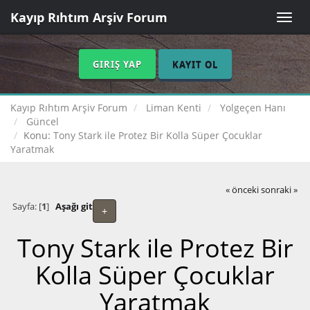
Kayıp Rıhtım Arşiv Forum
Toggle
naviga
GIRIŞ YAP
KAYIT OL
Kayıp Rıhtım Arşiv Forum
Liman Kenti
Yolgeçen Hanı
Güncel
Konu:
Tony Stark ile Protez Bir Kolla Süper Çocuklar
Yaratmak
« önceki
sonraki »
Sayfa: [
1
]
Aşağı git
+
Tony Stark ile Protez Bir
Kolla Süper Çocuklar
Yaratmak