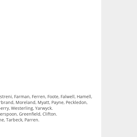
streni, Farman, Ferren, Foote, Falwell, Hamell,
arbrand, Moreland, Myatt, Payne, Peckledon,
berry, Westerling, Yarwyck.
herspoon, Greenfield, Clifton.
ne, Tarbeck, Parren.