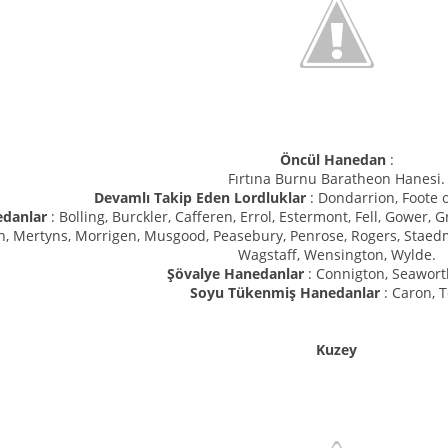
Öncül Hanedan
:
Fırtına Burnu Baratheon Hanesi.
Devamlı Takip Eden Lordluklar
: Dondarrion, Foote 
edanlar
: Bolling, Burckler, Cafferen, Errol, Estermont, Fell, Gower, 
, Mertyns, Morrigen, Musgood, Peasebury, Penrose, Rogers, Staedm
Wagstaff, Wensington, Wylde.
Şövalye Hanedanlar
: Connigton, Seawort
Soyu Tükenmiş Hanedanlar
: Caron, 
Kuzey