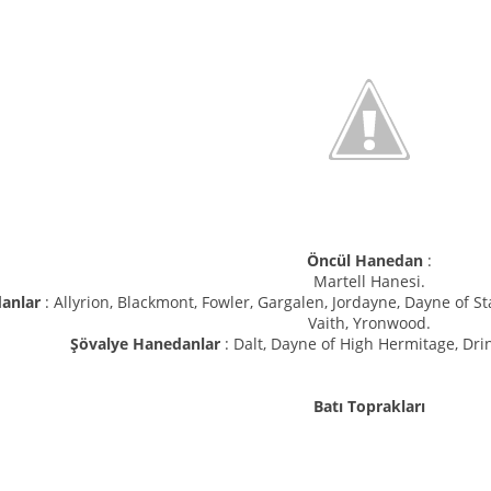
Öncül Hanedan
:
Martell Hanesi.
danlar
: Allyrion, Blackmont, Fowler, Gargalen, Jordayne, Dayne of St
Vaith, Yronwood.
Şövalye Hanedanlar
: Dalt, Dayne of High Hermitage, Dri
Batı Toprakları