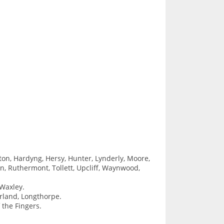
ton, Hardyng, Hersy, Hunter, Lynderly, Moore,
n, Ruthermont, Tollett, Upcliff, Waynwood,
 Waxley.
erland, Longthorpe.
 the Fingers.