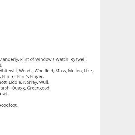
Manderly, Flint of Window's Watch, Ryswell.
t.
Whitewill, Woods, Woolfield, Moss, Mollen, Like,
Flint of Flint's Finger.
ott, Liddle, Norrey, Wull.
 Marsh, Quagg, Greengood.
owl.
Woodfoot.