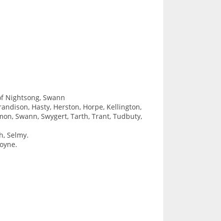
of Nightsong, Swann
Grandison, Hasty, Herston, Horpe, Kellington,
on, Swann, Swygert, Tarth, Trant, Tudbuty,
h, Selmy.
Toyne.