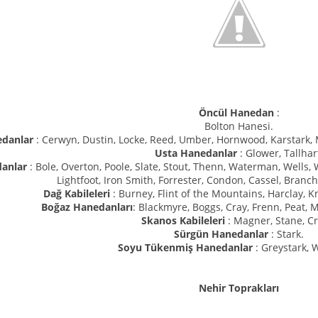
Öncül Hanedan
:
Bolton Hanesi.
edanlar
: Cerwyn, Dustin, Locke, Reed, Umber, Hornwood, Karstark, 
Usta Hanedanlar
: Glower, Tallhar
anlar
: Bole, Overton, Poole, Slate, Stout, Thenn, Waterman, Wells, 
Lightfoot, Iron Smith, Forrester, Condon, Cassel, Branch, 
Dağ Kabileleri
: Burney, Flint of the Mountains, Harclay, Kn
Boğaz Hanedanları
: Blackmyre, Boggs, Cray, Frenn, Peat,
Skanos Kabileleri
: Magner, Stane, Cr
Sürgün Hanedanlar
: Stark.
Soyu Tükenmiş Hanedanlar
: Greystark, 
Nehir Toprakları