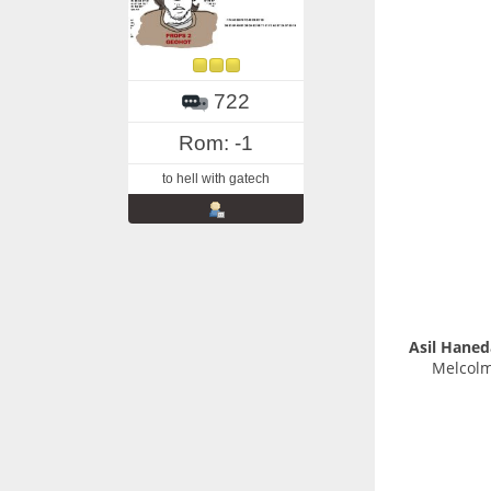
722
Rom: -1
to hell with gatech
Asil Haned
Melcolm,