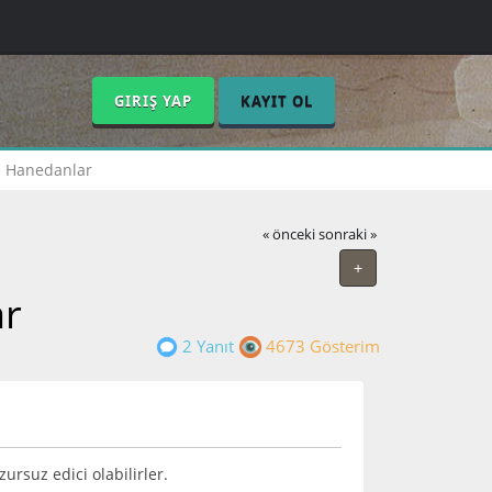
GIRIŞ YAP
KAYIT OL
e Hanedanlar
« önceki
sonraki »
+
ar
2 Yanıt
4673 Gösterim
ursuz edici olabilirler.