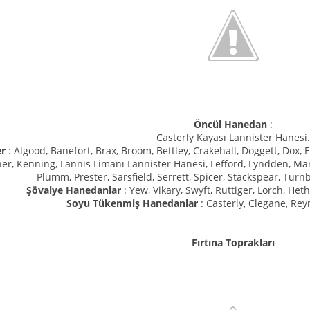
Öncül Hanedan
:
Casterly Kayası Lannister Hanesi.
er
: Algood, Banefort, Brax, Broom, Bettley, Crakehall, Doggett, Dox, E
rner, Kenning, Lannis Limanı Lannister Hanesi, Lefford, Lyndden, M
Plumm, Prester, Sarsfield, Serrett, Spicer, Stackspear, Turn
Şövalye Hanedanlar
: Yew, Vikary, Swyft, Ruttiger, Lorch, Het
Soyu Tükenmiş Hanedanlar
: Casterly, Clegane, Rey
Fırtına Toprakları