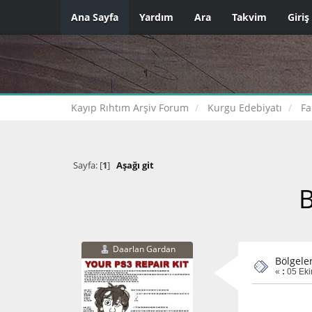
Ana Sayfa
Yardım
Ara
Takvim
Giriş
Kayıp Rıhtım Arşiv Forum
Kurgu Edebiyatı
Fa
Sayfa: [
1
]
Aşağı git
B
Daarlan Gardan
Bölgele
«
:
05 Eki