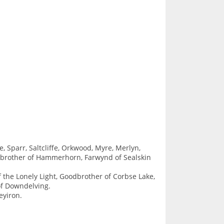
 Sparr, Saltcliffe, Orkwood, Myre, Merlyn,
dbrother of Hammerhorn, Farwynd of Sealskin
 the Lonely Light, Goodbrother of Corbse Lake,
f Downdelving.
eyiron.