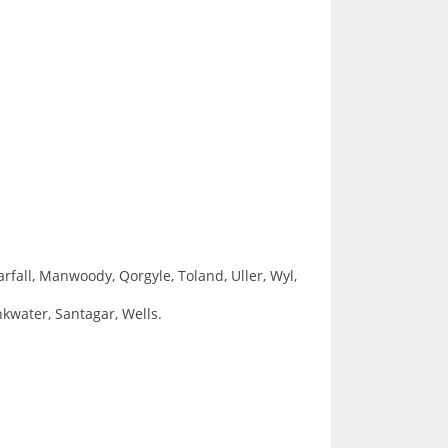
arfall, Manwoody, Qorgyle, Toland, Uller, Wyl,
nkwater, Santagar, Wells.