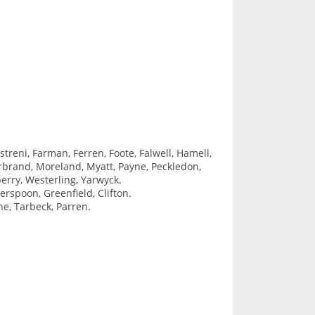
streni, Farman, Ferren, Foote, Falwell, Hamell,
arbrand, Moreland, Myatt, Payne, Peckledon,
berry, Westerling, Yarwyck.
herspoon, Greenfield, Clifton.
ne, Tarbeck, Parren.