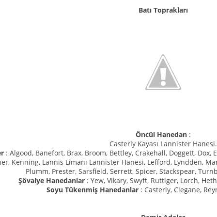
Batı Toprakları
Öncül Hanedan
:
Casterly Kayası Lannister Hanesi.
er
: Algood, Banefort, Brax, Broom, Bettley, Crakehall, Doggett, Dox, E
rner, Kenning, Lannis Limanı Lannister Hanesi, Lefford, Lyndden, M
Plumm, Prester, Sarsfield, Serrett, Spicer, Stackspear, Turn
Şövalye Hanedanlar
: Yew, Vikary, Swyft, Ruttiger, Lorch, Het
Soyu Tükenmiş Hanedanlar
: Casterly, Clegane, Rey