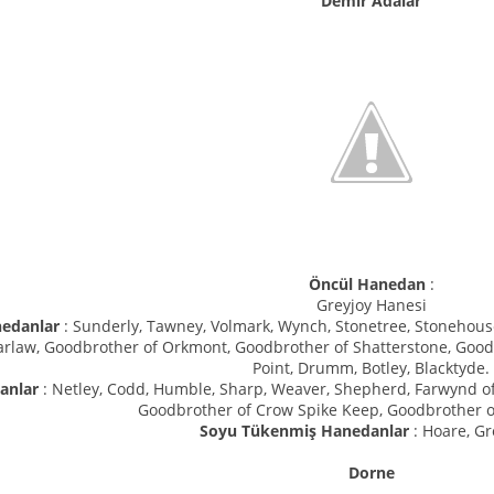
Demir Adalar
Öncül Hanedan
:
Greyjoy Hanesi
nedanlar
: Sunderly, Tawney, Volmark, Wynch, Stonetree, Stonehouse,
arlaw, Goodbrother of Orkmont, Goodbrother of Shatterstone, Goo
Point, Drumm, Botley, Blacktyde.
anlar
: Netley, Codd, Humble, Sharp, Weaver, Shepherd, Farwynd of
Goodbrother of Crow Spike Keep, Goodbrother o
Soyu Tükenmiş Hanedanlar
: Hoare, Gr
Dorne