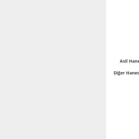
Asil Han
Diğer Haned