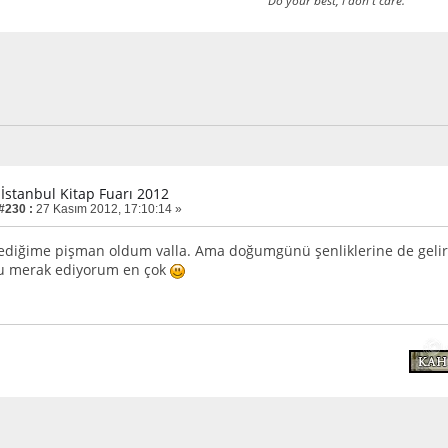
Do your best, i don't care.
 İstanbul Kitap Fuarı 2012
 #230 :
27 Kasım 2012, 17:10:14 »
ediğime pişman oldum valla. Ama doğumgünü şenliklerine de gelir
nu merak ediyorum en çok