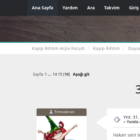
Ana Sayfa
Yardım
Ara
Takvim
Giriş
Kayıp Rıhtım Arşiv Forum
Kayıp Rıhtım
Duyur
Sayfa:
1
...
14
15
[
16
]
Aşağı git
Fırtınakıran
Ynt: 31.
«
Yanıtla
Hakan seni t