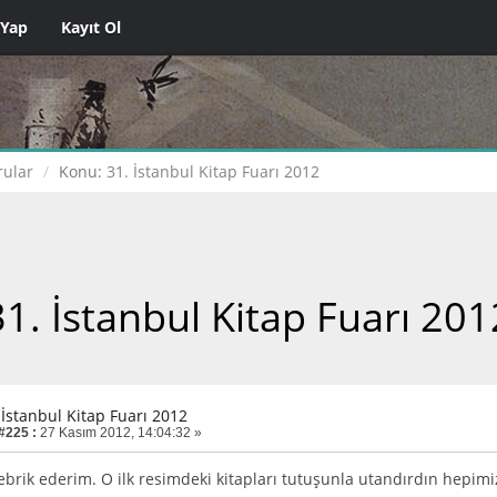
 Yap
Kayıt Ol
ular
Konu:
31. İstanbul Kitap Fuarı 2012
31. İstanbul Kitap Fuarı 201
 İstanbul Kitap Fuarı 2012
 #225 :
27 Kasım 2012, 14:04:32 »
ebrik ederim. O ilk resimdeki kitapları tutuşunla utandırdın hepimi