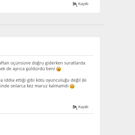
Kayıtlı
ğraftan üçünsüne doğru giderken suratlarda
rmek de ayrıca güldürdü beni
ddia ettiği gibi kötü oyunculuğu değil (ki
içinde onlarca kez maruz kalmamdı
Kayıtlı