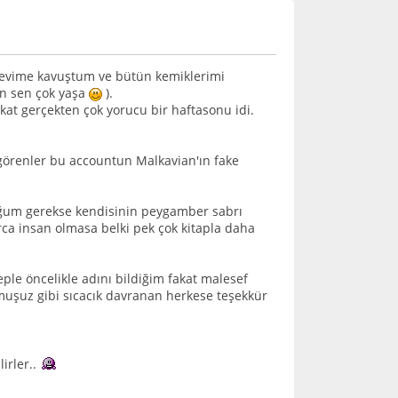
, evime kavuştum ve bütün kemiklerimi
yn sen çok yaşa
).
kat gerçekten çok yorucu bir haftasonu idi.
örenler bu accountun Malkavian'ın fake
luğum gerekse kendisinin peygamber sabrı
rca insan olmasa belki pek çok kitapla daha
ple öncelikle adını bildiğim fakat malesef
uşuz gibi sıcacık davranan herkese teşekkür
irler..