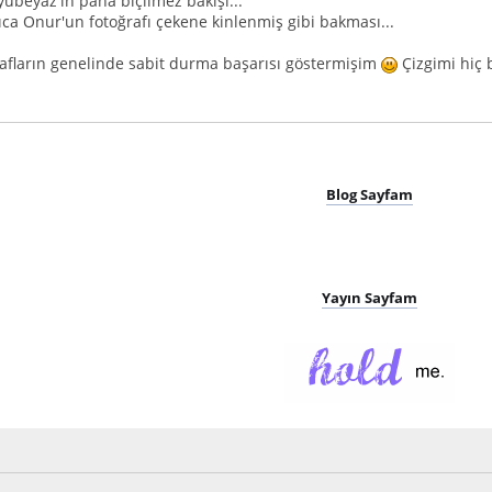
yubeyaz'ın paha biçilmez bakışı...
ıca Onur'un fotoğrafı çekene kinlenmiş gibi bakması...
rafların genelinde sabit durma başarısı göstermişim
Çizgimi hiç 
Blog Sayfam
Yayın Sayfam