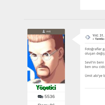
mit
Ynt: 31.
«
Yanıtla
Fotoğraflar 
oluşan değiş
Sevil'in ben
ben onu cidd
Ümit abi'ye b
5536