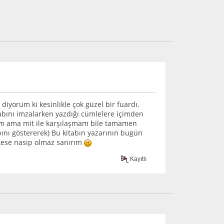
iyorum ki kesinlikle çok güzel bir fuardı.
tabını imzalarken yazdığı cümlelere içimden
eyim ama mit ile karşılaşmam bile tamamen
abını göstererek) Bu kitabın yazarının bugün
rkese nasip olmaz sanırım
Kayıtlı