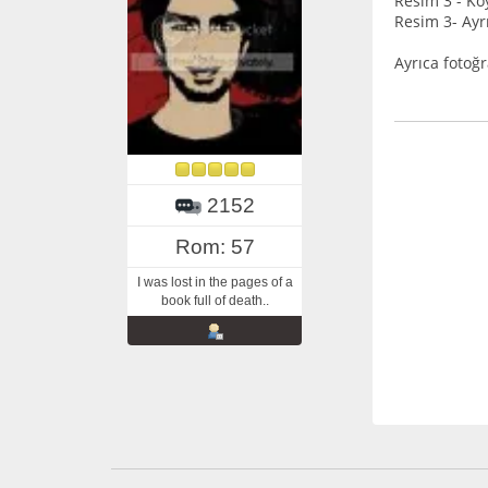
Resim 3 - Ko
Resim 3- Ayr
Ayrıca fotoğ
2152
Rom: 57
I was lost in the pages of a
book full of death..