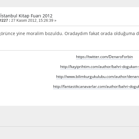
 İstanbul Kitap Fuarı 2012
 #227 :
27 Kasım 2012, 15:26:39 »
 görünce yine moralim bozuldu. Oradaydım fakat orada olduğuma dai
https://twitter.com/DenaroForbin
http://kayiprihtim.com/author/bahri-dogukan-
http://www.bilimkurgukulubu.com/author/denaro
http://fantastikcanavarlar.com/author/bahri-dogu