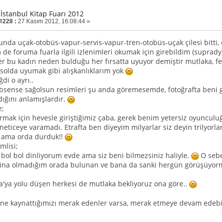
 İstanbul Kitap Fuarı 2012
 #228 :
27 Kasım 2012, 16:08:44 »
nda uçak-otobüs-vapur-servis-vapur-tren-otobüs-uçak çilesi bitti
 de foruma fuarla ilgili izlenimleri okumak için girebildim (suprad
er bu kadın neden bulduğu her fırsatta uyuyor demiştir mutlaka, fe
solda uyumak gibi alışkanlıklarım yok
di o ayrı..
sense sağolsun resimleri şu anda göremesemde, fotoğrafta beni g
ığını anlamışlardır.
e;
ırmak için hevesle giriştiğimiz çaba, gerek benim yetersiz oyuncu
neticeye varamadı. Etrafta ben diyeyim milyarlar siz deyin trilyorla
, ama orda durduk!!
mlisi;
 bol bol dinliyorum evde ama siz beni bilmezsiniz haliyle.
O sebe
şina olmadığım orada bulunan ve bana da sanki hergün görüşüyorm
a'ya yolu düşen herkesi de mutlaka bekliyoruz ona göre..
a ne kaynattığımızı merak edenler varsa, merak etmeye devam edebil