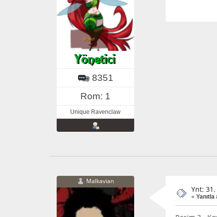
8351
Rom: 1
Unique Ravenclaw
Malkavian
Ynt: 31.
«
Yanıtla