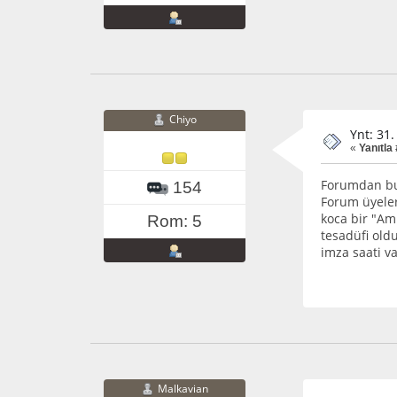
Chiyo
Ynt: 31.
«
Yanıtla
Forumdan bu 
154
Forum üyeler
koca bir "Am
Rom: 5
tesadüfi oldu
imza saati v
Malkavian