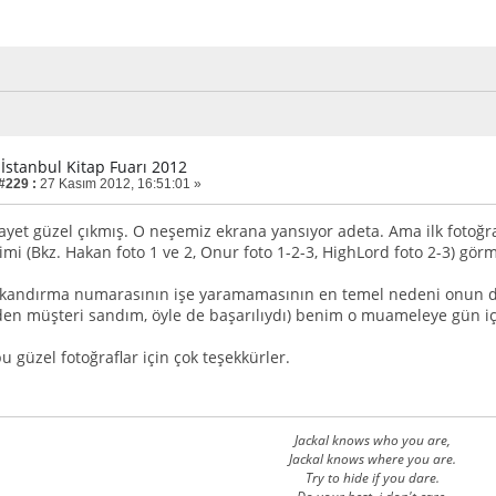
 İstanbul Kitap Fuarı 2012
 #229 :
27 Kasım 2012, 16:51:01 »
gayet güzel çıkmış. O neşemiz ekrana yansıyor adeta. Ama ilk foto
imi (Bkz. Hakan foto 1 ve 2, Onur foto 1-2-3, HighLord foto 2-3) gö
i kandırma numarasının işe yaramamasının en temel nedeni onun da i
en müşteri sandım, öyle de başarılıydı) benim o muameleye gün 
u güzel fotoğraflar için çok teşekkürler.
Jackal knows who you are,
Jackal knows where you are.
Try to hide if you dare.