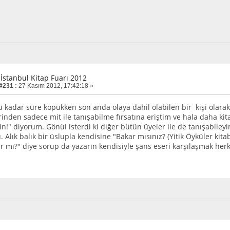
 İstanbul Kitap Fuarı 2012
 #231 :
27 Kasım 2012, 17:42:18 »
kadar süre kopukken son anda olaya dahil olabilen bir kişi olarak d
inden sadece mit ile tanışabilme fırsatına eriştim ve hala daha ki
in!" diyorum. Gönül isterdi ki diğer bütün üyeler ile de tanışabil
. Alık balık bir üslupla kendisine "Bakar mısınız? (Yitik Öyküler kit
ar mı?" diye sorup da yazarın kendisiyle şans eseri karşılaşmak he