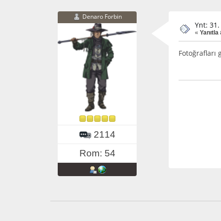
Denaro Forbin
Ynt: 31.
«
Yanıtla
Fotoğrafları
2114
Rom: 54