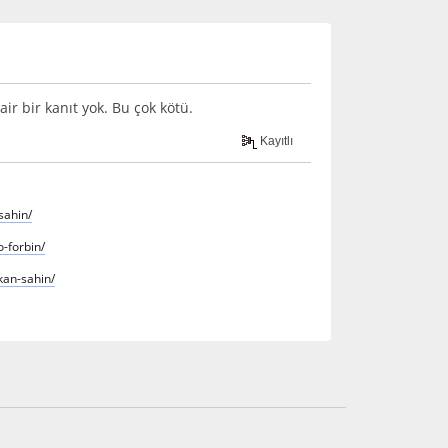
r bir kanıt yok. Bu çok kötü.
Kayıtlı
sahin/
-forbin/
kan-sahin/