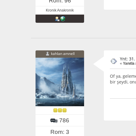
Rom: 96
Kronik Anakronik
kahlan amnell
Ynt: 31.
«
Yanıtla
Of ya, gelem
bir şeydi, o
786
Rom: 3