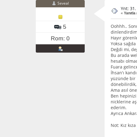
Seveal
Ynt: 31.
«
Yanıtla
Oohhh.. Sonu
5
dinlendirdim
Hayır görenl
Rom: 0
Yoksa sağda 
Değdi mi, değ
Bu arada web
hesabı olmad
Fuara gelinc
İhsan'ı kand
yüzünde bir 
dönebilirdik
Ama asıl öne
Ben hepinizi
nicklerine a
ederim.
Ayrıca Ankar
Not: Kız kız