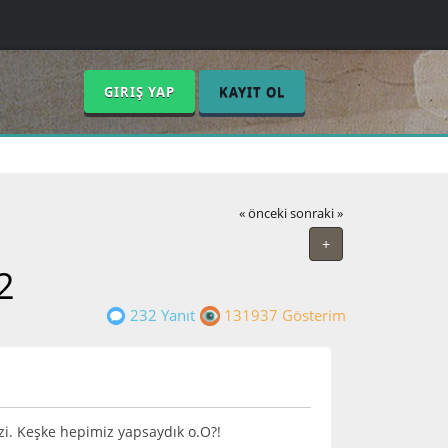
GIRIŞ YAP
KAYIT OL
« önceki
sonraki »
+
2
232 Yanıt
131937 Gösterim
zi. Keşke hepimiz yapsaydık o.O?!