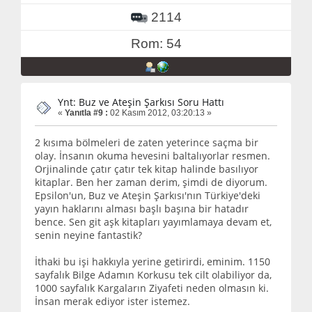
2114
Rom: 54
Ynt: Buz ve Ateşin Şarkısı Soru Hattı
«
Yanıtla #9 :
02 Kasım 2012, 03:20:13 »
2 kısıma bölmeleri de zaten yeterince saçma bir
olay. İnsanın okuma hevesini baltalıyorlar resmen.
Orjinalinde çatır çatır tek kitap halinde basılıyor
kitaplar. Ben her zaman derim, şimdi de diyorum.
Epsilon'un, Buz ve Ateşin Şarkısı'nın Türkiye'deki
yayın haklarını alması başlı başına bir hatadır
bence. Sen git aşk kitapları yayımlamaya devam et,
senin neyine fantastik?
İthaki bu işi hakkıyla yerine getirirdi, eminim. 1150
sayfalık Bilge Adamın Korkusu tek cilt olabiliyor da,
1000 sayfalık Kargaların Ziyafeti neden olmasın ki.
İnsan merak ediyor ister istemez.