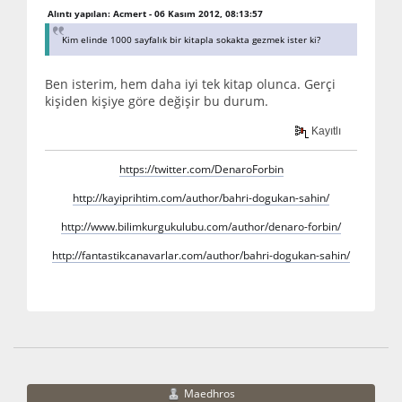
Alıntı yapılan: Acmert - 06 Kasım 2012, 08:13:57
Kim elinde 1000 sayfalık bir kitapla sokakta gezmek ister ki?
Ben isterim, hem daha iyi tek kitap olunca. Gerçi
kişiden kişiye göre değişir bu durum.
Kayıtlı
https://twitter.com/DenaroForbin
http://kayiprihtim.com/author/bahri-dogukan-sahin/
http://www.bilimkurgukulubu.com/author/denaro-forbin/
http://fantastikcanavarlar.com/author/bahri-dogukan-sahin/
Maedhros