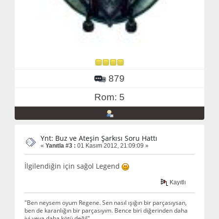
879
Rom: 5
Ynt: Buz ve Ateşin Şarkısı Soru Hattı
«
Yanıtla #3 :
01 Kasım 2012, 21:09:09 »
İlgilendiğin için sağol Legend
Kayıtlı
"Ben neysem oyum Regene. Sen nasıl ışığın bir parçasıysan,
ben de karanlığın bir parçasıyım. Bence biri diğerinden daha
iyi veya daha kötü değil"