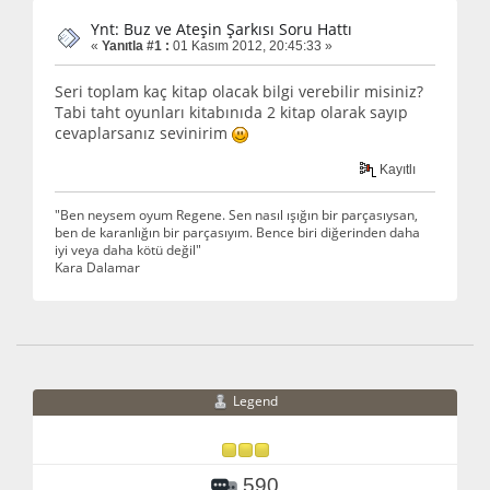
Ynt: Buz ve Ateşin Şarkısı Soru Hattı
«
Yanıtla #1 :
01 Kasım 2012, 20:45:33 »
Seri toplam kaç kitap olacak bilgi verebilir misiniz?
Tabi taht oyunları kitabınıda 2 kitap olarak sayıp
cevaplarsanız sevinirim
Kayıtlı
"Ben neysem oyum Regene. Sen nasıl ışığın bir parçasıysan,
ben de karanlığın bir parçasıyım. Bence biri diğerinden daha
iyi veya daha kötü değil"
Kara Dalamar
Legend
590