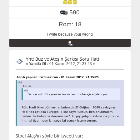
590
Rom: 18
I write because your wrong
Ynt: Buz ve Ateşin Şarkısı Soru Hattı
«
Yanıtla #6 :
01 Kasım 2012, 21:37:43 »
Alıntı yapılan: Fırtınakıran - 01 Kasım 2012, 21:15:25
Alıntı
Dance with Dragons'ın ise üç kısım olacağı söyleniyor
Röh. Hadi ikiye bölmeyi anladım da 3? Orijinali 1040 sayfaymış.
Hadi taş çatlasa Türkçesi 1100 sayfa tutsun. Ben anlamadım
neden 3'e bölünme durumu var? Bir şey geliyor aklıma da şimdi o
ihtimal üzerinden kimseye laf etmek istemiyorum.
Sibel Alaş'ın şöyle bir tweeti var;