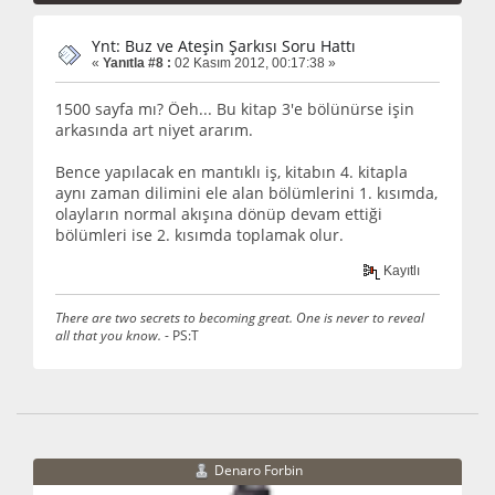
Ynt: Buz ve Ateşin Şarkısı Soru Hattı
«
Yanıtla #8 :
02 Kasım 2012, 00:17:38 »
1500 sayfa mı? Öeh... Bu kitap 3'e bölünürse işin
arkasında art niyet ararım.
Bence yapılacak en mantıklı iş, kitabın 4. kitapla
aynı zaman dilimini ele alan bölümlerini 1. kısımda,
olayların normal akışına dönüp devam ettiği
bölümleri ise 2. kısımda toplamak olur.
Kayıtlı
There are two secrets to becoming great. One is never to reveal
all that you know.
- PS:T
Denaro Forbin