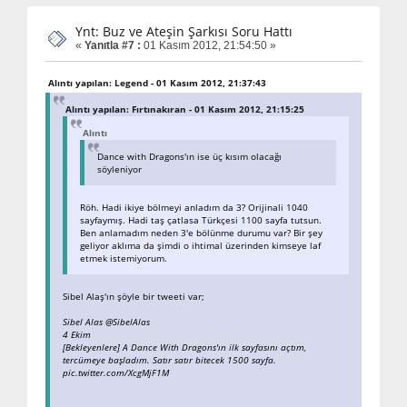
Ynt: Buz ve Ateşin Şarkısı Soru Hattı
«
Yanıtla #7 :
01 Kasım 2012, 21:54:50 »
Alıntı yapılan: Legend - 01 Kasım 2012, 21:37:43
Alıntı yapılan: Fırtınakıran - 01 Kasım 2012, 21:15:25
Alıntı
Dance with Dragons'ın ise üç kısım olacağı
söyleniyor
Röh. Hadi ikiye bölmeyi anladım da 3? Orijinali 1040
sayfaymış. Hadi taş çatlasa Türkçesi 1100 sayfa tutsun.
Ben anlamadım neden 3'e bölünme durumu var? Bir şey
geliyor aklıma da şimdi o ihtimal üzerinden kimseye laf
etmek istemiyorum.
Sibel Alaş'ın şöyle bir tweeti var;
Sibel Alas ‏@SibelAlas
4 Ekim
[Bekleyenlere] A Dance With Dragons'ın ilk sayfasını açtım,
tercümeye başladım. Satır satır bitecek 1500 sayfa.
pic.twitter.com/XcgMjF1M