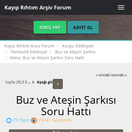
Kayıp Rıhtım Arşiv Forum
Toggle
naviga
GIRIŞ YAP
KAYIT OL
Kayıp Rıhtım Arşiv Forum
Kurgu Edebiyatı
Fantastik Edebiyat
Buz ve Ateşin Şarkısı
Konu:
Buz ve Ateşin Şarkısı Soru Hattı
« önceki
sonraki »
Sayfa: [
1
]
2
3
...
6
Aşağı git
+
Buz ve Ateşin Şarkısı
Soru Hattı
79 Yanıt
79741 Gösterim