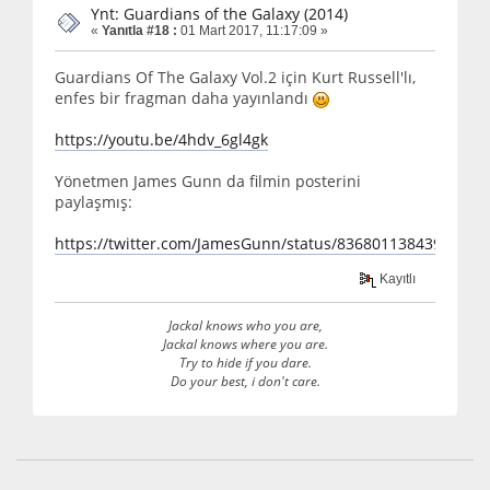
Ynt: Guardians of the Galaxy (2014)
«
Yanıtla #18 :
01 Mart 2017, 11:17:09 »
Guardians Of The Galaxy Vol.2 için Kurt Russell'lı,
enfes bir fragman daha yayınlandı
https://youtu.be/4hdv_6gl4gk
Yönetmen James Gunn da filmin posterini
paylaşmış:
https://twitter.com/JamesGunn/status/83680113843964313
Kayıtlı
Jackal knows who you are,
Jackal knows where you are.
Try to hide if you dare.
Do your best, i don't care.