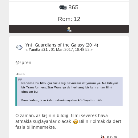
865
Rom: 12
Ynt: Guardians of the Galaxy (2014)
«
Yanıtla #21 :
01 Mart 2017, 18:48:52 »
@spren:
Alıntı
Nedense bu filmi çok fazla kişi sevmesin istiyorum ya. Ne bileyim
bir Transformers, Star Wars ya da herhangi bir kahraman filmi
olmasın bu.
Bana kalsın, bize kalsın abartmayalım kötüleyelim :üü
O zaman, az kişinin bildiği filmi severek hava
atmakla suçlayanlar olacak
Bilinir olmak da dert
fazla bilinmemekte.
Kayıtlı