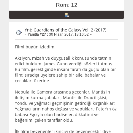
Rom: 12
Ynt: Guardians of the Galaxy Vol. 2 (2017)
«
Yanıtla #27 :
30 Nisan 2017, 18:16:52 »
Filmi bugün izledim.
Aksiyon, mizah ve duygusallık konusunda tatmin
edici buldum. James Gunn verdiği sözleri tutmuş.
Bu film, gerektiğinde insani tarafı da güçlü olan bir
film; sıradışı üyelere sahip bir aile, babalar ve
çocukları üzerine.
Nebula ile Gamora arasında geçenler; Mantis'in
iletişim kurma çabaları; Mantis ile Drax ilişkisi;
Yondu ve yağmacı geçmişinin getirdiği kırgınlıklar;
Yağmacıların nahoş doğası ve yaptıkları; Peter'ın öz
babası Ego'yla olan hadiseler, dikkatimi ve
beğenimi çeken taraflar oldu.
İlk filmi beğenenler ikinciyi de beğenecektir diye