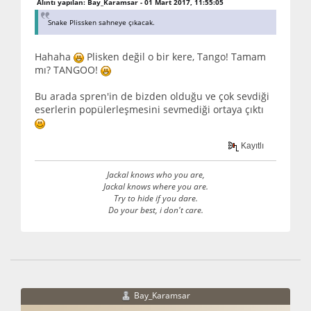
Alıntı yapılan: Bay_Karamsar - 01 Mart 2017, 11:55:05
Snake Plissken sahneye çıkacak.
Hahaha
Plisken değil o bir kere, Tango! Tamam
mı? TANGOO!
Bu arada spren'in de bizden olduğu ve çok sevdiği
eserlerin popülerleşmesini sevmediği ortaya çıktı
Kayıtlı
Jackal knows who you are,
Jackal knows where you are.
Try to hide if you dare.
Do your best, i don't care.
Bay_Karamsar