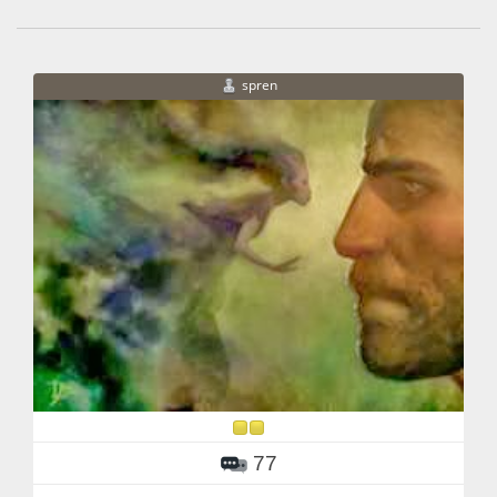
spren
77