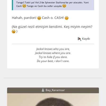
Tango? Tabii ya! Vol.2'de Sylvester Stallone'da yer alacaktı. Yani
Cash
Tango ve Cash bu sefer uzayda
Hahah, pardon!
Cash o. CASH!
(Ne güzel rezil etmişim kendimi. Keş miyim neyim?
)
Kayıtlı
Jackal knows who you are,
Jackal knows where you are.
Try to hide if you dare.
Do your best, i don't care.
Bay_Karamsar