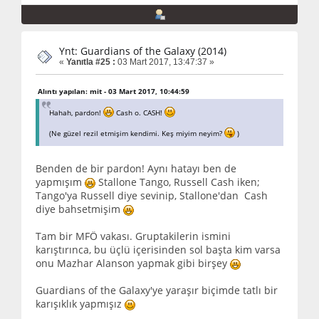
Ynt: Guardians of the Galaxy (2014)
«
Yanıtla #25 :
03 Mart 2017, 13:47:37 »
Alıntı yapılan: mit - 03 Mart 2017, 10:44:59
Hahah, pardon!
Cash o. CASH!
(Ne güzel rezil etmişim kendimi. Keş miyim neyim?
)
Benden de bir pardon! Aynı hatayı ben de
yapmışım
Stallone Tango, Russell Cash iken;
Tango'ya Russell diye sevinip, Stallone'dan Cash
diye bahsetmişim
Tam bir MFÖ vakası. Gruptakilerin ismini
karıştırınca, bu üçlü içerisinden sol başta kim varsa
onu Mazhar Alanson yapmak gibi birşey
Guardians of the Galaxy'ye yaraşır biçimde tatlı bir
karışıklık yapmışız