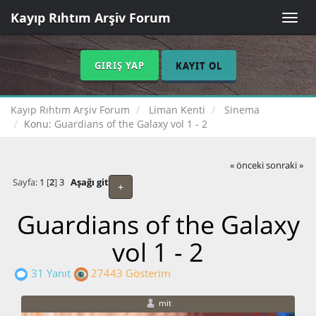
Kayıp Rıhtım Arşiv Forum
Toggle
naviga
GIRIŞ YAP
KAYIT OL
Kayıp Rıhtım Arşiv Forum
Liman Kenti
Sinema
Konu:
Guardians of the Galaxy vol 1 - 2
« önceki
sonraki »
Sayfa:
1
[
2
]
3
Aşağı git
+
Guardians of the Galaxy
vol 1 - 2
31 Yanıt
27443 Gösterim
mit