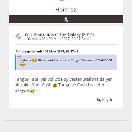
Rom: 12
Ynt: Guardians of the Galaxy (2014)
«
Yanıtla #23 :
02 Mart 2017, 20:37:04 »
Alıntı yapılan: mit - 02 Mart 2017, 09:17:42
Hahaha
Plisken değil o bir kere, Tango! Tamam mı? TANGOO!
Tango? Tabii ya! Vol.2'de Sylvester Stallone'da yer
alacaktı. Yani Cash
Tango ve Cash bu sefer
uzayda
Kayıtlı