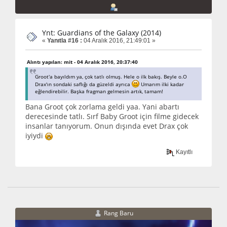
Ynt: Guardians of the Galaxy (2014)
«
Yanıtla #16 :
04 Aralık 2016, 21:49:01 »
Alıntı yapılan: mit - 04 Aralık 2016, 20:37:40
Groot'a bayıldım ya, çok tatlı olmuş. Hele o ilk bakış. Beyle o.O
Drax'ın sondaki saflığı da güzeldi ayrıca
Umarım ilki kadar
eğlendirebilir. Başka fragman gelmesin artık, tamam!
Bana Groot çok zorlama geldi yaa. Yani abartı
derecesinde tatlı. Sırf Baby Groot için filme gidecek
insanlar tanıyorum. Onun dışında evet Drax çok
iyiydi
Kayıtlı
Rang Baru