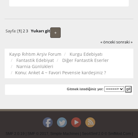
Sayfa: [
1
]
2
3
Yukarı git
+
« önceki
sonraki »
Kayıp Rıhtım Arşiv Forum
Kurgu Edebiyatı
Fantastik Edebiyat
Diğer Fantastik Eserler
Narnia Günlükleri
Konu:
Anket 4 ~ Favori Pevensie kardeşiniz ?
Gitmek istediğiniz yer:
SMF 2.0.19
|
SMF © 2017
,
Simple Machines
|
Seo4Smf 2.0 © SmfMod.Com
|