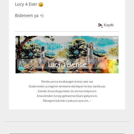
Lucy 4 Ever
Bidenem ya =)
Kayıtlı
Elımde yarına bırakacagım bırkac satır soz
Gozlerımden yuregımın tentesıne damlayan bırkac damla yas
Gıtmek dusundugumden de zormus bılıyorum
Ama elımden bırsey gelmezmıs bîcare gıdıyorum.
Ölecegımı bıle bıle o yola yuruyorum.. ~