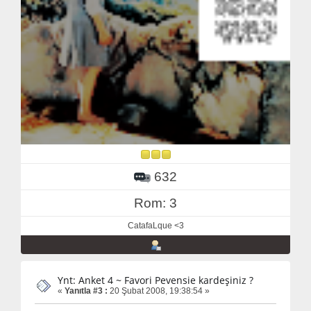
632
Rom: 3
CatafaLque <3
Ynt: Anket 4 ~ Favori Pevensie kardeşiniz ?
«
Yanıtla #3 :
20 Şubat 2008, 19:38:54 »