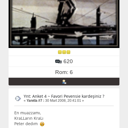
620
Rom: 6
Ynt: Anket 4 ~ Favori Pevensie kardeşiniz ?
«
Yanıtla #7 :
30 Mart 2008, 20:41:01 »
En muazzamı,
KraLLarın KraLı
Peter dedım