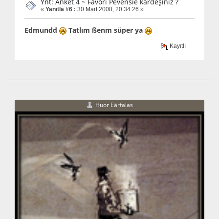
Ynt: Anket 4 ~ Favori Pevensie kardeşiniz ?
«
Yanıtla #6 :
30 Mart 2008, 20:34:26 »
Edmundd
Tatlım ßenm süper ya
Kayıtlı
Huor Eärfalas