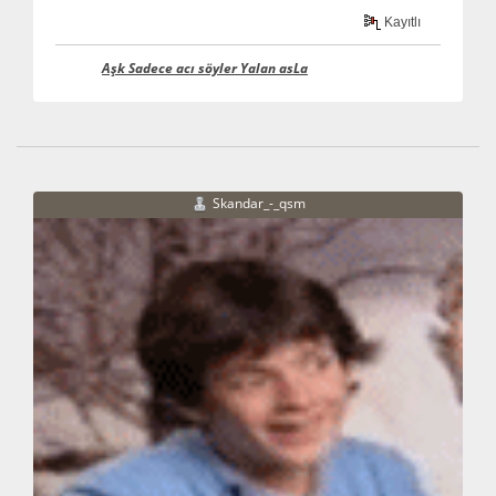
Kayıtlı
Aşk Sadece acı söyler Yalan asLa
Skandar_-_qsm