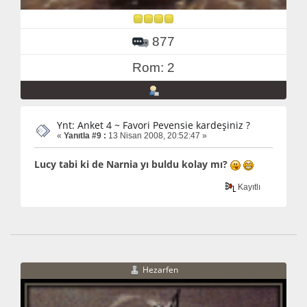
877
Rom: 2
Ynt: Anket 4 ~ Favori Pevensie kardeşiniz ?
«
Yanıtla #9 :
13 Nisan 2008, 20:52:47 »
Lucy tabi ki de Narnia yı buldu kolay mı?
Kayıtlı
Hezarfen