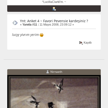
*LucillaClarté'm. ~
Ynt: Anket 4 ~ Favori Pevensie kardeşiniz ?
«
Yanıtla #11 :
11 Mayıs 2008, 23:09:12 »
lucyy yivrım yerim
Kayıtlı
Nirnaeth