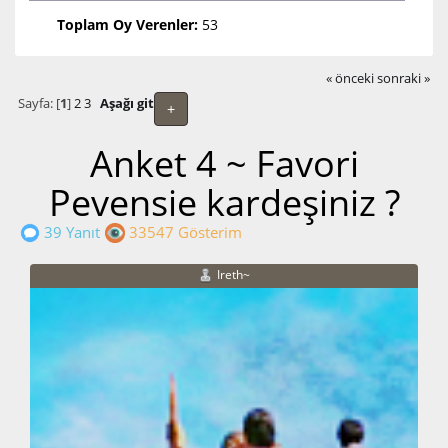
Toplam Oy Verenler:
53
« önceki
sonraki »
Sayfa: [
1
]
2
3
Aşağı git
+
Anket 4 ~ Favori
Pevensie kardeşiniz ?
39 Yanıt
33547 Gösterim
Ireth~