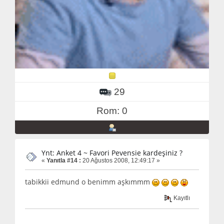
29
Rom: 0
Ynt: Anket 4 ~ Favori Pevensie kardeşiniz ?
«
Yanıtla #14 :
20 Ağustos 2008, 12:49:17 »
tabikkii edmund o benimm aşkımmm
Kayıtlı