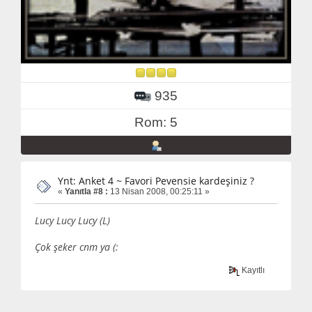
935
Rom: 5
Ynt: Anket 4 ~ Favori Pevensie kardeşiniz ?
«
Yanıtla #8 :
13 Nisan 2008, 00:25:11 »
Lucy Lucy Lucy (L)
Çok şeker cnm ya (:
Kayıtlı