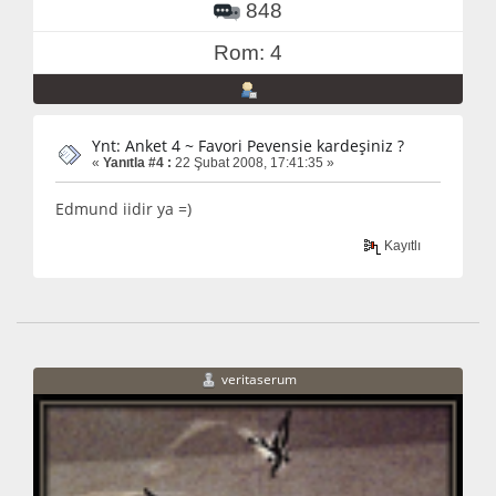
848
Rom: 4
Ynt: Anket 4 ~ Favori Pevensie kardeşiniz ?
«
Yanıtla #4 :
22 Şubat 2008, 17:41:35 »
Edmund iidir ya =)
Kayıtlı
veritaserum