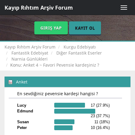
Kayıp Rıhtım Arşiv Forum
Toggle
naviga
GIRIŞ YAP
KAYIT OL
Kayıp Rıhtım Arşiv Forum
Kurgu Edebiyatı
Fantastik Edebiyat
Diğer Fantastik Eserler
Narnia Günlükleri
Konu:
Anket 4 ~ Favori Pevensie kardeşiniz ?
Anket
En sevdiğiniz pevensie kardeşi hangisi ?
Lucy
17 (27.9%)
Edmund
23 (37.7%)
Susan
11 (18%)
Peter
10 (16.4%)