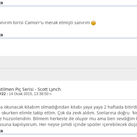
ER
anırım birisi Camorr'u merak etmişti sanırım
ER
tilmen Piç Serisi - Scott Lynch
#22 :
14 Ocak 2015, 13:38:50 »
 okunacak kitabım olmadığından kitabı yaya yaya 2 haftada bitirdi
 okurken elimle takip ettim. Çok da zevk aldım. Sonlarına doğru ‘kim
 hüzünlendim. Bilmem herkeste de oluyor mu ama ben sevdiğim kit
suna kapılıyorum. Her neyse şimdi içinde spoiler içerebilecek dü
ER