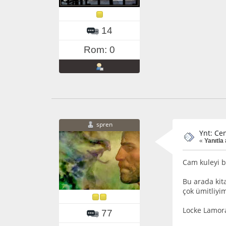
14
Rom: 0
spren
Ynt: Cen
«
Yanıtla 
Cam kuleyi 
Bu arada kit
çok ümitliyi
Locke Lamora
77