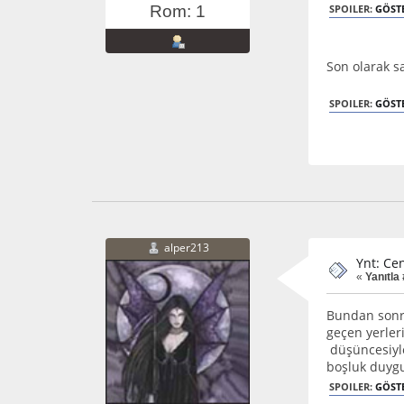
SPOILER:
GÖST
Rom: 1
Son olarak s
SPOILER:
GÖST
alper213
Ynt: Cen
«
Yanıtla 
Bundan sonra
geçen yerleri
düşüncesiyle
boşluk duygu
SPOILER:
GÖST