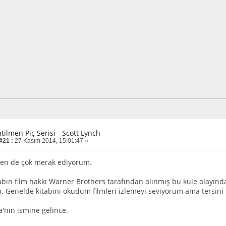
tilmen Piç Serisi - Scott Lynch
#21 :
27 Kasım 2014, 15:01:47 »
ben de çok merak ediyorum.
abın film hakkı Warner Brothers tarafından alınmış bu kule olayında
m. Genelde kitabını okudum filmleri izlemeyi seviyorum ama tersi
'nın ismine gelince.