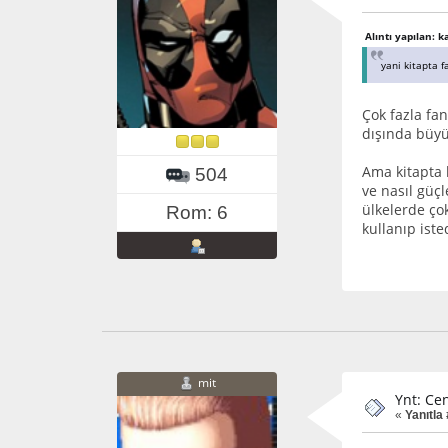
Alıntı yapılan: 
yani kitapta f
Çok fazla fan
dışında büyü 
Ama kitapta 
504
ve nasıl güç
ülkelerde çok
Rom: 6
kullanıp iste
mit
Ynt: Cen
«
Yanıtla 