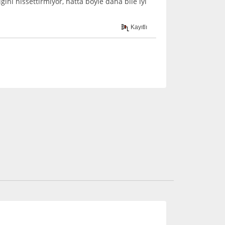
ni hissettirmiyor, hatta böyle daha bile iyi
Kayıtlı