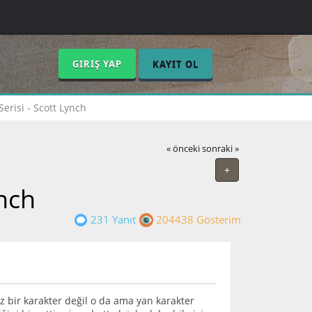
GIRIŞ YAP
KAYIT OL
erisi - Scott Lynch
« önceki
sonraki »
+
ynch
231 Yanıt
204438 Gösterim
 bir karakter değil o da ama yan karakter