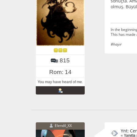
sonuçta. Ama
olmuş. Büyül
In the beginnin
This has made 
#hayır
815
Rom: 14
You may have heard of me.
Elendil_XX
Ynt: Cen
«
Yanıtla 