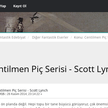
 Yap
Kayıt Ol
ntastik Edebiyat
Diğer Fantastik Eserler
Konu:
Centilmen Piç S
tilmen Piç Serisi - Scott L
tilmen Piç Serisi - Scott Lynch
#15 :
26 Kasım 2014, 23:14:22 »
 ön planda değil. Hepi topu bir tane büyücü görüyoruz, çok önemsiz