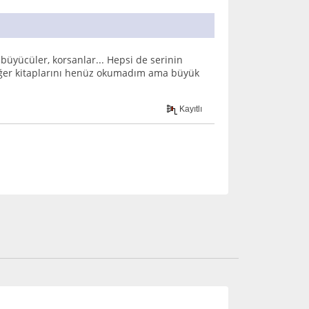
lıbüyücüler, korsanlar... Hepsi de serinin
 Diğer kitaplarını henüz okumadım ama büyük
Kayıtlı