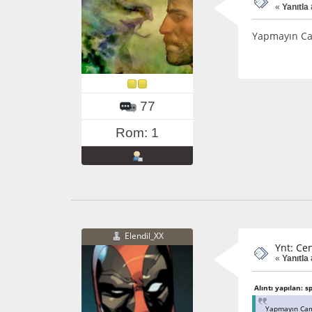
«
Yanıtla 
Yapmayın Cam
77
Rom: 1
Elendil_XX
Ynt: Cen
«
Yanıtla 
Alıntı yapılan: 
Yapmayın Camo