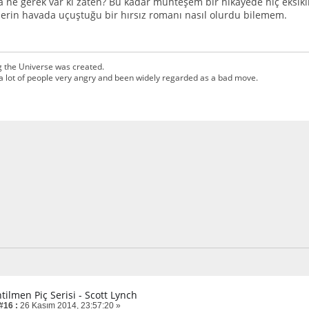
 ne gerek var ki zaten? Bu kadar muhteşem bir hikayede hiç eksikliği
erin havada uçuştuğu bir hırsız romanı nasıl olurdu bilemem.
g the Universe was created.
a lot of people very angry and been widely regarded as a bad move.
tilmen Piç Serisi - Scott Lynch
#16 :
26 Kasım 2014, 23:57:20 »