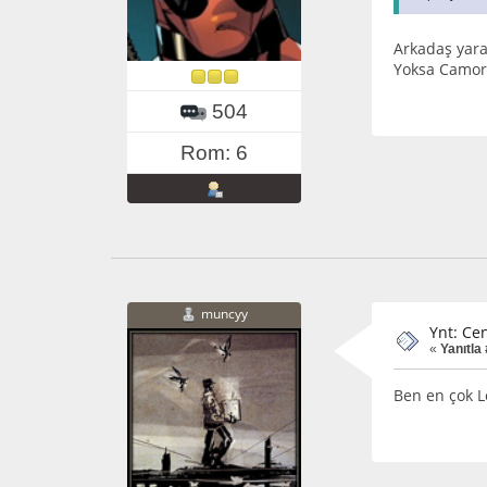
Arkadaş yara
Yoksa Camorr
504
Rom: 6
muncyy
Ynt: Cen
«
Yanıtla 
Ben en çok L