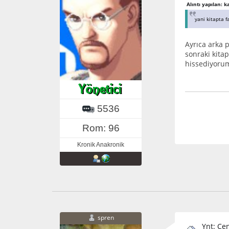
Alıntı yapılan: 
yani kitapta f
Ayrıca arka p
sonraki kita
hissediyoru
5536
Rom: 96
Kronik Anakronik
spren
Ynt: Cen