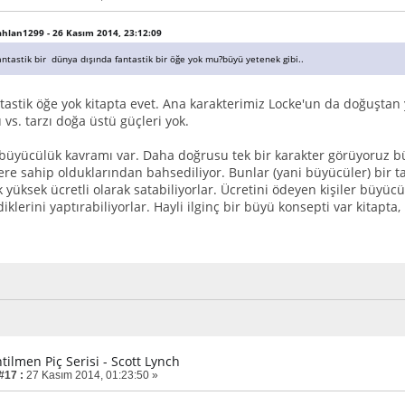
kahlan1299 - 26 Kasım 2014, 23:12:09
antastik bir dünya dışında fantastik bir öğe yok mu?büyü yetenek gibi..
tastik öğe yok kitapta evet. Ana karakterimiz Locke'un da doğuştan y
vs. tarzı doğa üstü güçleri yok.
büyücülük kavramı var. Daha doğrusu tek bir karakter görüyoruz b
lere sahip olduklarından bahsediliyor. Bunlar (yani büyücüler) bir t
 yüksek ücretli olarak satabiliyorlar. Ücretini ödeyen kişiler büyücül
diklerini yaptırabiliyorlar. Hayli ilginç bir büyü konsepti var kitapta
tilmen Piç Serisi - Scott Lynch
#17 :
27 Kasım 2014, 01:23:50 »