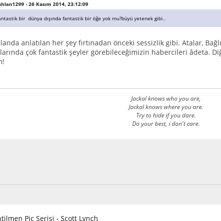
kahlan1299 - 26 Kasım 2014, 23:12:09
antastik bir dünya dışında fantastik bir öğe yok mu?büyü yetenek gibi..
landa anlatılan her şey fırtınadan önceki sessizlik gibi. Atalar, Bağ
plarında çok fantastik şeyler görebileceğimizin habercileri âdeta.
m!
Jackal knows who you are,
Jackal knows where you are.
Try to hide if you dare.
Do your best, i don't care.
tilmen Piç Serisi - Scott Lynch