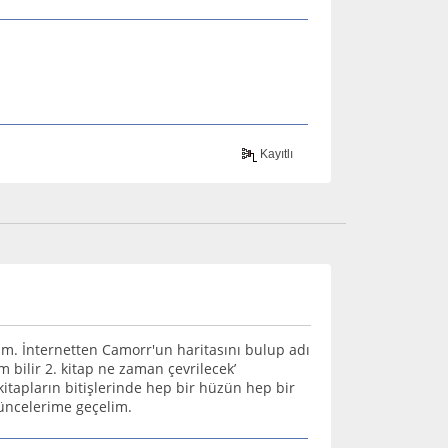
Kayıtlı
m. İnternetten Camorr'un haritasını bulup adı
 bilir 2. kitap ne zaman çevrilecek’
apların bitişlerinde hep bir hüzün hep bir
şüncelerime geçelim.