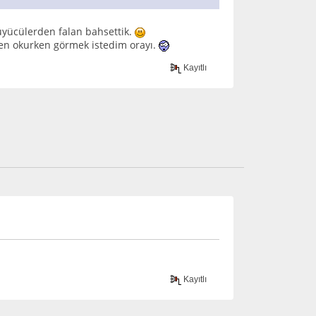
üyücülerden falan bahsettik.
men okurken görmek istedim orayı.
Kayıtlı
Kayıtlı