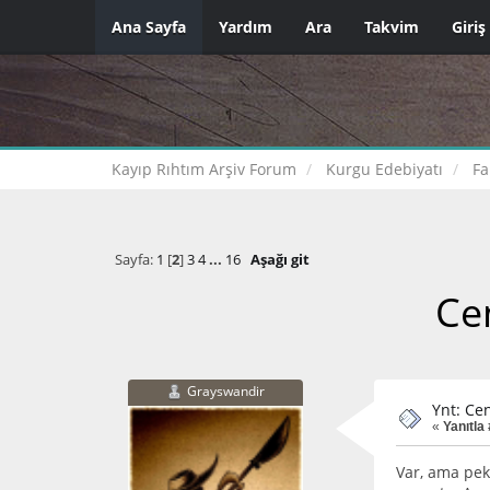
Ana Sayfa
Yardım
Ara
Takvim
Giriş
Kayıp Rıhtım Arşiv Forum
Kurgu Edebiyatı
Fa
Sayfa:
1
[
2
]
3
4
...
16
Aşağı git
Cen
Grayswandir
Ynt: Cen
«
Yanıtla 
Var, ama pek