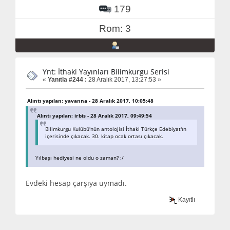
179
Rom: 3
Ynt: İthaki Yayınları Bilimkurgu Serisi
«
Yanıtla #244 :
28 Aralık 2017, 13:27:53 »
Alıntı yapılan: yavanna - 28 Aralık 2017, 10:05:48
Alıntı yapılan: irbis - 28 Aralık 2017, 09:49:54
Bilimkurgu Kulübü'nün antolojisi İthaki Türkçe Edebiyat'ın
içerisinde çıkacak. 30. kitap ocak ortası çıkacak.
Yılbaşı hediyesi ne oldu o zaman? :/
Evdeki hesap çarşıya uymadı.
Kayıtlı