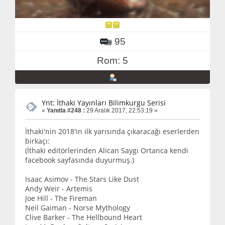
95
Rom: 5
Ynt: İthaki Yayınları Bilimkurgu Serisi
«
Yanıtla #248 :
29 Aralık 2017, 22:53:19 »
İthaki'nin 2018'in ilk yarısında çıkaracağı eserlerden
birkaçı:
(İthaki editörlerinden Alican Saygı Ortanca kendi
facebook sayfasında duyurmuş.)
Isaac Asimov - The Stars Like Dust
Andy Weir - Artemis
Joe Hill - The Fireman
Neil Gaiman - Norse Mythology
Clive Barker - The Hellbound Heart