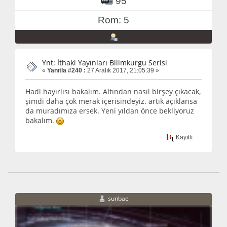
95
Rom: 5
Ynt: İthaki Yayınları Bilimkurgu Serisi
«
Yanıtla #240 :
27 Aralık 2017, 21:05:39 »
Hadi hayırlısı bakalım. Altından nasıl birşey çıkacak,
şimdi daha çok merak içerisindeyiz. artık açıklansa
da muradımıza ersek. Yeni yıldan önce bekliyoruz
bakalım.
Kayıtlı
sunbae