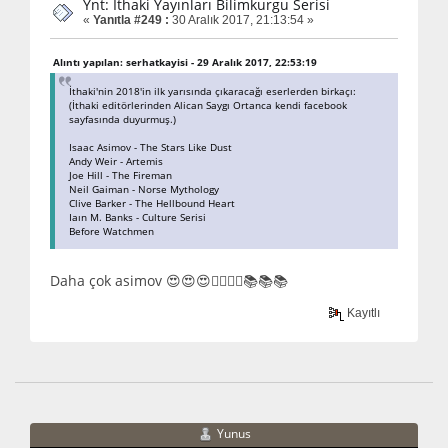
Ynt: İthaki Yayınları Bilimkurgu Serisi
«
Yanıtla #249 :
30 Aralık 2017, 21:13:54 »
Alıntı yapılan: serhatkayisi - 29 Aralık 2017, 22:53:19
İthaki'nin 2018'in ilk yarısında çıkaracağı eserlerden birkaçı:
(İthaki editörlerinden Alican Saygı Ortanca kendi facebook
sayfasında duyurmuş.)
Isaac Asimov - The Stars Like Dust
Andy Weir - Artemis
Joe Hill - The Fireman
Neil Gaiman - Norse Mythology
Clive Barker - The Hellbound Heart
Iaın M. Banks - Culture Serisi
Before Watchmen
Daha çok asimov 😍😍😍👍🏿👍🏿📚📚📚
Kayıtlı
Yunus