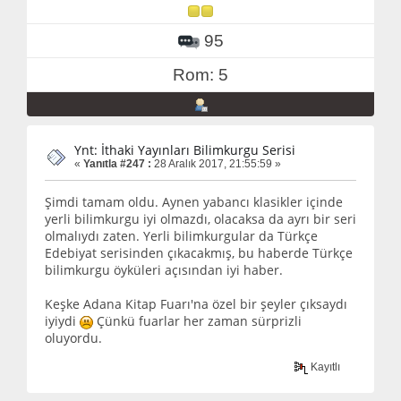
95
Rom: 5
Ynt: İthaki Yayınları Bilimkurgu Serisi
«
Yanıtla #247 :
28 Aralık 2017, 21:55:59 »
Şimdi tamam oldu. Aynen yabancı klasikler içinde
yerli bilimkurgu iyi olmazdı, olacaksa da ayrı bir seri
olmalıydı zaten. Yerli bilimkurgular da Türkçe
Edebiyat serisinden çıkacakmış, bu haberde Türkçe
bilimkurgu öyküleri açısından iyi haber.
Keşke Adana Kitap Fuarı'na özel bir şeyler çıksaydı
iyiydi
Çünkü fuarlar her zaman sürprizli
oluyordu.
Kayıtlı