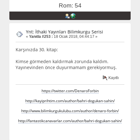
Rom: 54
Ynt: İthaki Yayınları Bilimkurgu Serisi
«
Yanıtla #253 :
18 Ocak 2018, 04:44:17 »
Karşınızda 30. kitap:
Kimse görmeden kaldırmak zorunda kaldım.
Yayınevinden önce duyurmamam gerekiyormuş.
Kayıtlı
https://twitter.com/DenaroForbin
http://kayiprihtim.com/author/bahri-dogukan-sahin/
http://www.bilimkurgukulubu.com/author/denaro-forbin/
http://fantastikcanavarlar.com/author/bahri-dogukan-sahin/