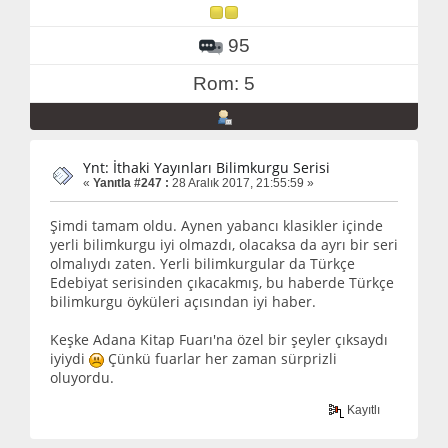
95
Rom: 5
Ynt: İthaki Yayınları Bilimkurgu Serisi
«
Yanıtla #247 :
28 Aralık 2017, 21:55:59 »
Şimdi tamam oldu. Aynen yabancı klasikler içinde
yerli bilimkurgu iyi olmazdı, olacaksa da ayrı bir seri
olmalıydı zaten. Yerli bilimkurgular da Türkçe
Edebiyat serisinden çıkacakmış, bu haberde Türkçe
bilimkurgu öyküleri açısından iyi haber.
Keşke Adana Kitap Fuarı'na özel bir şeyler çıksaydı
iyiydi
Çünkü fuarlar her zaman sürprizli
oluyordu.
Kayıtlı