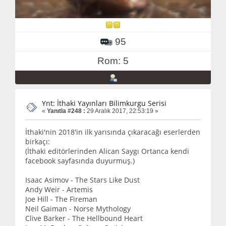
95
Rom: 5
Ynt: İthaki Yayınları Bilimkurgu Serisi
«
Yanıtla #248 :
29 Aralık 2017, 22:53:19 »
İthaki'nin 2018'in ilk yarısında çıkaracağı eserlerden
birkaçı:
(İthaki editörlerinden Alican Saygı Ortanca kendi
facebook sayfasında duyurmuş.)
Isaac Asimov - The Stars Like Dust
Andy Weir - Artemis
Joe Hill - The Fireman
Neil Gaiman - Norse Mythology
Clive Barker - The Hellbound Heart