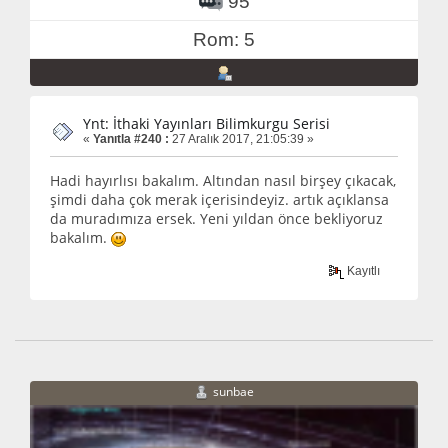
95
Rom: 5
Ynt: İthaki Yayınları Bilimkurgu Serisi
«
Yanıtla #240 :
27 Aralık 2017, 21:05:39 »
Hadi hayırlısı bakalım. Altından nasıl birşey çıkacak,
şimdi daha çok merak içerisindeyiz. artık açıklansa
da muradımıza ersek. Yeni yıldan önce bekliyoruz
bakalım.
Kayıtlı
sunbae