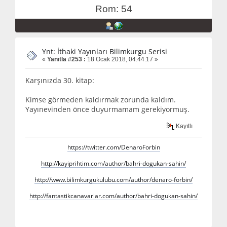
Rom: 54
Ynt: İthaki Yayınları Bilimkurgu Serisi
«
Yanıtla #253 :
18 Ocak 2018, 04:44:17 »
Karşınızda 30. kitap:
Kimse görmeden kaldırmak zorunda kaldım.
Yayınevinden önce duyurmamam gerekiyormuş.
Kayıtlı
https://twitter.com/DenaroForbin
http://kayiprihtim.com/author/bahri-dogukan-sahin/
http://www.bilimkurgukulubu.com/author/denaro-forbin/
http://fantastikcanavarlar.com/author/bahri-dogukan-sahin/