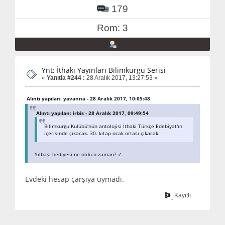
179
Rom: 3
Ynt: İthaki Yayınları Bilimkurgu Serisi
«
Yanıtla #244 :
28 Aralık 2017, 13:27:53 »
Alıntı yapılan: yavanna - 28 Aralık 2017, 10:05:48
Alıntı yapılan: irbis - 28 Aralık 2017, 09:49:54
Bilimkurgu Kulübü'nün antolojisi İthaki Türkçe Edebiyat'ın
içerisinde çıkacak. 30. kitap ocak ortası çıkacak.
Yılbaşı hediyesi ne oldu o zaman? :/
Evdeki hesap çarşıya uymadı.
Kayıtlı