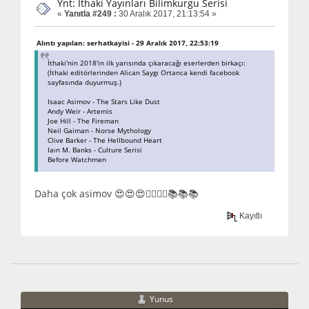
Ynt: İthaki Yayınları Bilimkurgu Serisi
«
Yanıtla #249 :
30 Aralık 2017, 21:13:54 »
Alıntı yapılan: serhatkayisi - 29 Aralık 2017, 22:53:19
İthaki'nin 2018'in ilk yarısında çıkaracağı eserlerden birkaçı:
(İthaki editörlerinden Alican Saygı Ortanca kendi facebook
sayfasında duyurmuş.)
Isaac Asimov - The Stars Like Dust
Andy Weir - Artemis
Joe Hill - The Fireman
Neil Gaiman - Norse Mythology
Clive Barker - The Hellbound Heart
Iaın M. Banks - Culture Serisi
Before Watchmen
Daha çok asimov 😍😍😍👍🏿👍🏿📚📚📚
Kayıtlı
Yunus