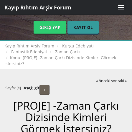
Kayıp Rıhtım Arşiv Forum
Toggle
naviga
GIRIŞ YAP
KAYIT OL
Kayıp Rıhtım Arşiv Forum
Kurgu Edebiyatı
Fantastik Edebiyat
Zaman Çarkı
Konu:
[PROJE] -Zaman Çarkı Dizisinde Kimleri Görmek
İstersiniz?
« önceki
sonraki »
Sayfa: [
1
]
Aşağı git
+
[PROJE] -Zaman Çarkı
Dizisinde Kimleri
Görmek İstersiniz?