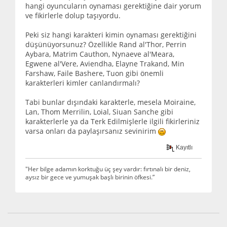
hangi oyuncuların oynaması gerektiğine dair yorum
ve fikirlerle dolup taşıyordu.
Peki siz hangi karakteri kimin oynaması gerektiğini
düşünüyorsunuz? Özellikle Rand al'Thor, Perrin
Aybara, Matrim Cauthon, Nynaeve al'Meara,
Egwene al'Vere, Aviendha, Elayne Trakand, Min
Farshaw, Faile Bashere, Tuon gibi önemli
karakterleri kimler canlandırmalı?
Tabi bunlar dışındaki karakterle, mesela Moiraine,
Lan, Thom Merrilin, Loial, Siuan Sanche gibi
karakterlerle ya da Terk Edilmişlerle ilgili fikirleriniz
varsa onları da paylaşırsanız sevinirim
Kayıtlı
"Her bilge adamın korktuğu üç şey vardır: fırtınalı bir deniz,
aysız bir gece ve yumuşak başlı birinin öfkesi.”