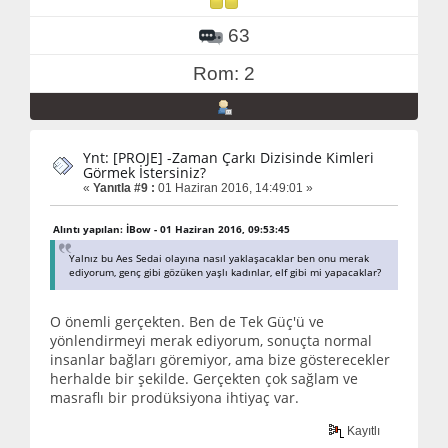
63
Rom: 2
Ynt: [PROJE] -Zaman Çarkı Dizisinde Kimleri
Görmek İstersiniz?
«
Yanıtla #9 :
01 Haziran 2016, 14:49:01 »
Alıntı yapılan: İBow - 01 Haziran 2016, 09:53:45
Yalnız bu Aes Sedai olayına nasıl yaklaşacaklar ben onu merak
ediyorum, genç gibi gözüken yaşlı kadınlar, elf gibi mi yapacaklar?
O önemli gerçekten. Ben de Tek Güç'ü ve
yönlendirmeyi merak ediyorum, sonuçta normal
insanlar bağları göremiyor, ama bize gösterecekler
herhalde bir şekilde. Gerçekten çok sağlam ve
masraflı bir prodüksiyona ihtiyaç var.
Kayıtlı