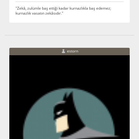
"Zekâ, zulümle baş ettiği kadar kurnazlıkla baş edemez;
kurnazlık vasatın zekâsıdır."
estorn