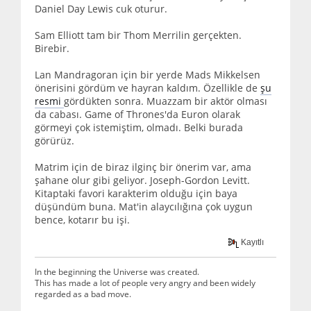
Daniel Day Lewis cuk oturur.
Sam Elliott tam bir Thom Merrilin gerçekten.
Birebir.
Lan Mandragoran için bir yerde Mads Mikkelsen
önerisini gördüm ve hayran kaldım. Özellikle de
şu
resmi
gördükten sonra. Muazzam bir aktör olması
da cabası. Game of Thrones'da Euron olarak
görmeyi çok istemiştim, olmadı. Belki burada
görürüz.
Matrim için de biraz ilginç bir önerim var, ama
şahane olur gibi geliyor. Joseph-Gordon Levitt.
Kitaptaki favori karakterim olduğu için baya
düşündüm buna. Mat'in alaycılığına çok uygun
bence, kotarır bu işi.
Kayıtlı
In the beginning the Universe was created.
This has made a lot of people very angry and been widely
regarded as a bad move.