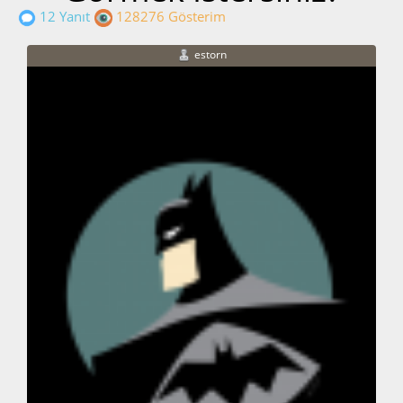
12 Yanıt
128276 Gösterim
estorn