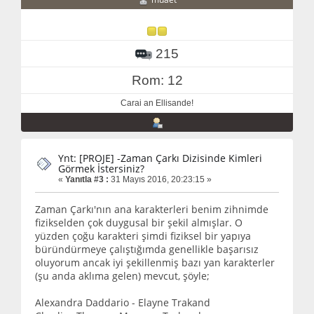
muaet
215
Rom: 12
Carai an Ellisande!
Ynt: [PROJE] -Zaman Çarkı Dizisinde Kimleri
Görmek İstersiniz?
«
Yanıtla #3 :
31 Mayıs 2016, 20:23:15 »
Zaman Çarkı'nın ana karakterleri benim zihnimde
fizikselden çok duygusal bir şekil almışlar. O
yüzden çoğu karakteri şimdi fiziksel bir yapıya
büründürmeye çalıştığımda genellikle başarısız
oluyorum ancak iyi şekillenmiş bazı yan karakterler
(şu anda aklıma gelen) mevcut, şöyle;
Alexandra Daddario - Elayne Trakand