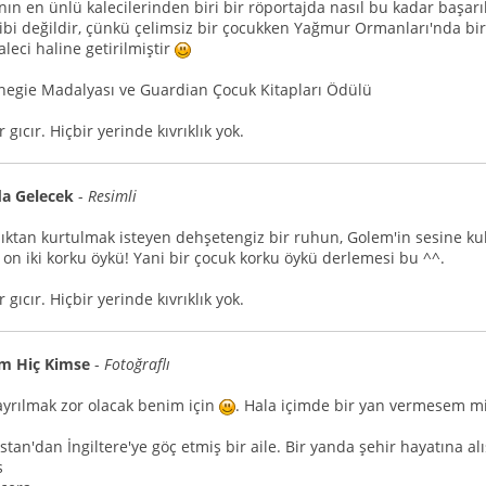
n en ünlü kalecilerinden biri bir röportajda nasıl bu kadar başarı
ibi değildir, çünkü çelimsiz bir çocukken Yağmur Ormanları'nda bir h
kaleci haline getirilmiştir
rnegie Madalyası ve Guardian Çocuk Kitapları Ödülü
r gıcır. Hiçbir yerinde kıvrıklık yok.
 da Gelecek
-
Resimli
ktan kurtulmak isteyen dehşetengiz bir ruhun, Golem'in sesine ku
 on iki korku öykü! Yani bir çocuk korku öykü derlemesi bu ^^.
r gıcır. Hiçbir yerinde kıvrıklık yok.
m Hiç Kimse
-
Fotoğraflı
ayrılmak zor olacak benim için
. Hala içimde bir yan vermesem mi
tan'dan İngiltere'ye göç etmiş bir aile. Bir yanda şehir hayatına al
s