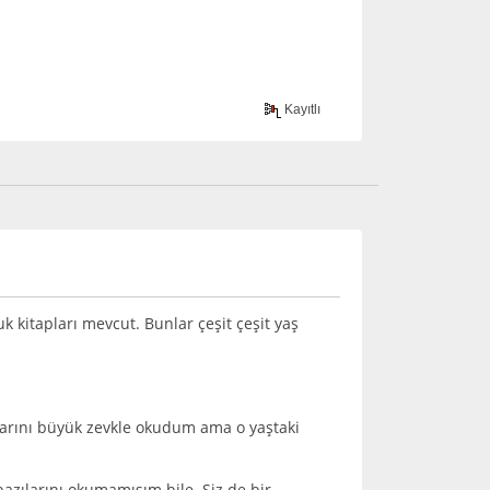
Kayıtlı
kitapları mevcut. Bunlar çeşit çeşit yaş
plarını büyük zevkle okudum ama o yaştaki
bazılarını okumamışım bile. Siz de bir