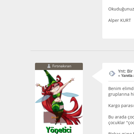
Okuduğunuz i
Alper KURT
Fırtınakıran
Ynt: Bi
«
Yanıtla 
Benim elimde
gruplarına hi
Kargo parası
Bu arada çoc
çocuklar "ço
Birkaç güne 