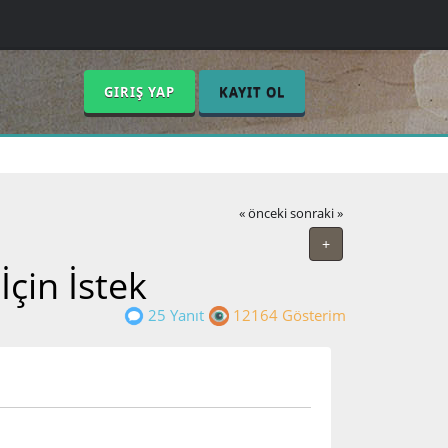
GIRIŞ YAP
KAYIT OL
« önceki
sonraki »
+
çin İstek
25 Yanıt
12164 Gösterim