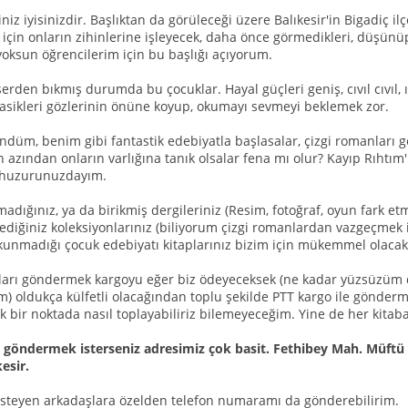
z iyisinizdir. Başlıktan da görüleceği üzere Balıkesir'in Bigadiç ilç
 için onların zihinlerine işleyecek, daha önce görmedikleri, düşü
yoksun öğrencilerim için bu başlığı açıyorum.
rden bıkmış durumda bu çocuklar. Hayal güçleri geniş, cıvıl cıvıl, ış
lasikleri gözlerinin önüne koyup, okumayı sevmeyi beklemek zor.
düm, benim gibi fantastik edebiyatla başlasalar, çizgi romanları gö
n azından onların varlığına tanık olsalar fena mı olur? Kayıp Rıhtım
e huzurunuzdayım.
madığınız, ya da birikmiş dergileriniz (Resim, fotoğraf, oyun fark e
dediğiniz koleksiyonlarınız (biliyorum çizgi romanlardan vazgeçmek
unmadığı çocuk edebiyatı kitaplarınız bizim için mükemmel olacakt
pları göndermek kargoyu eğer biz ödeyeceksek (ne kadar yüzsüzüm d
 oldukça külfetli olacağından toplu şekilde PTT kargo ile gönderme
ak bir noktada nasıl toplayabiliriz bilemeyeceğim. Yine de her kitaba 
i göndermek isterseniz adresimiz çok basit. Fethibey Mah. Müftü 
esir.
steyen arkadaşlara özelden telefon numaramı da gönderebilirim.