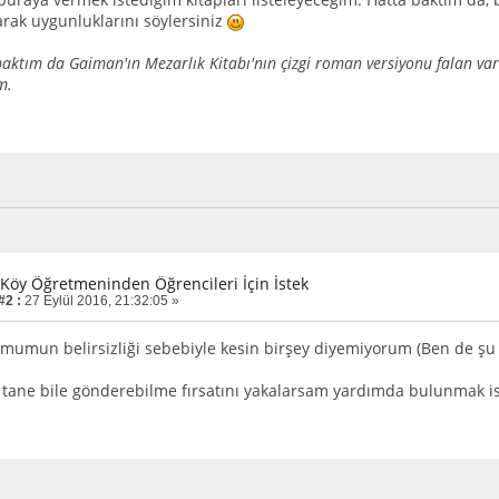
rak uygunluklarını söylersiniz
 baktım da Gaiman'ın Mezarlık Kitabı'nın çizgi roman versiyonu falan va
m.
r Köy Öğretmeninden Öğrencileri İçin İstek
#2 :
27 Eylül 2016, 21:32:05 »
mumun belirsizliği sebebiyle kesin birşey diyemiyorum (Ben de şu 
üç tane bile gönderebilme fırsatını yakalarsam yardımda bulunmak i