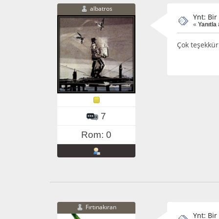
albatros
Ynt: Bi
«
Yanıtla 
Çok teşekkür
7
Rom: 0
Fırtınakıran
Ynt: Bi