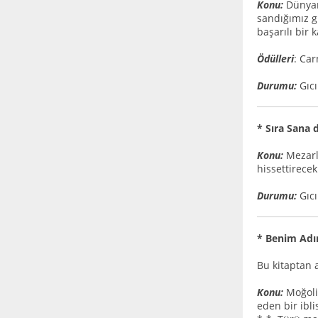
Konu:
Dünyanı
sandığımız g
başarılı bir 
Ödülleri
: Ca
Durumu:
Gıcı
* Sıra Sana
Konu:
Mezarlı
hissettirecek
Durumu:
Gıcı
* Benim Adı
Bu kitaptan 
Konu:
Moğolis
eden bir ibli