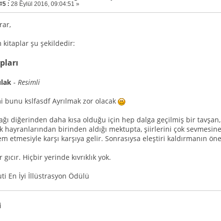
#5 :
28 Eylül 2016, 09:04:51 »
rar,
kitaplar şu şekildedir:
pları
ulak
-
Resimli
 bunu kslfasdf Ayrılmak zor olacak
ağı diğerinden daha kısa olduğu için hep dalga geçilmiş bir tavşan
 hayranlarından birinden aldığı mektupta, şiirlerini çok sevmesi
em etmesiyle karşı karşıya gelir. Sonrasıysa eleştiri kaldırmanın ö
r gıcır. Hiçbir yerinde kıvrıklık yok.
uti En İyi İllüstrasyon Ödülü
i