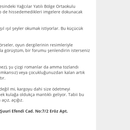
esindeki Yağcılar Yatılı Bölge Ortaokulu
nüp de hissedemedikleri imgelere dokunacak
ıl ışıl şeyler okumak istiyorlar. Bu küçücük
rseler, oyun dergilerinin resimleriyle
'la görüştüm, bir forumu şenlendirin isterseniz
tmez), şu çizgi romanlar da amma tozlandı
 imkansız) veya çocukluğunuzdan kalan artık
ır.
eğil mi, kargoyu dahi size ödetmeyi
k kulağa oldukça mantıklı geliyor. Tabii bu
açız, açığız.
Şuuri Efendi Cad. No:7/2 Eröz Apt.