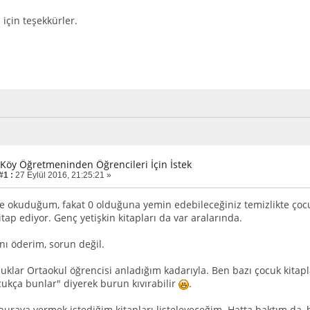
çin teşekkürler.
r Köy Öğretmeninden Öğrencileri İçin İstek
#1 :
27 Eylül 2016, 21:25:21 »
 okuduğum, fakat 0 olduğuna yemin edebileceğiniz temizlikte çocuk 
tap ediyor. Genç yetişkin kitapları da var aralarında.
nı öderim, sorun değil.
uklar Ortaokul öğrencisi anladığım kadarıyla. Ben bazı çocuk kita
cukça bunlar" diyerek burun kıvırabilir
.
buraya vermek istediğim kitapları listeleyeceğim. Hatta baktım da, 