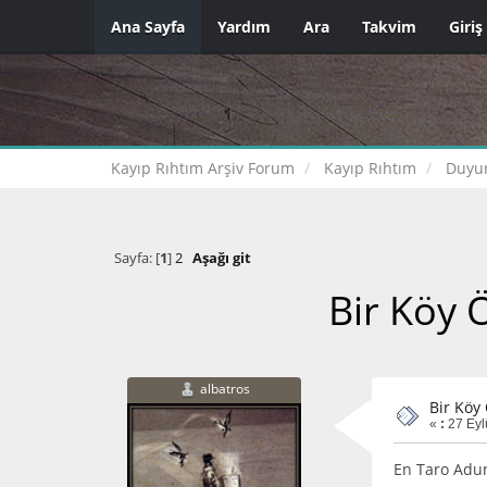
Ana Sayfa
Yardım
Ara
Takvim
Giriş
Kayıp Rıhtım Arşiv Forum
Kayıp Rıhtım
Duyur
Sayfa: [
1
]
2
Aşağı git
Bir Köy 
albatros
Bir Köy
«
:
27 Eyl
En Taro Adun