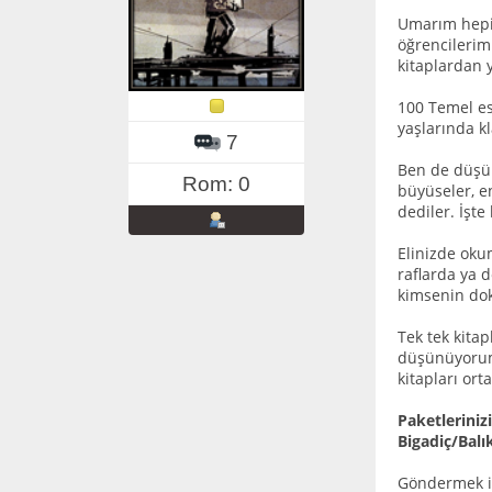
Umarım hepini
öğrencilerim
kitaplardan 
100 Temel ese
yaşlarında k
7
Ben de düşün
Rom: 0
büyüseler, e
dediler. İşt
Elinizde oku
raflarda ya 
kimsenin dok
Tek tek kita
düşünüyorum)
kitapları ort
Paketleriniz
Bigadiç/Balık
Göndermek i