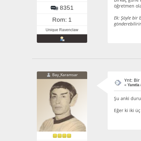
öğretmen ola
8351
Ek: Şöyle bir
Rom: 1
gönderebiliri
Unique Ravenclaw
Bay_Karamsar
Ynt: Bi
«
Yanıtla 
Şu anki duru
Eğer ki iki 