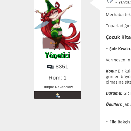
«
Yanıtla 
Merhaba tek
Toparladığım 
Çocuk Kita
* Şair Kısak
Vermesem mi
8351
Konu:
Bir kul
gün en büyük
Rom: 1
olmasına sit
Unique Ravenclaw
Durumu:
Gıcı
Ödülleri
: Jab
* File Bekçis