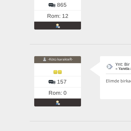
865
Rom: 12
-Kötü karakteR-
Ynt: Bi
«
Yanıtla 
Elimde birka
157
Rom: 0