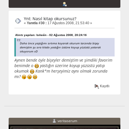
Ynt: Nasıl kitap okursunuz?
«
Yanıtla #30 :
17 Ağustos 2008, 21:53:40 »
Alıntı yapılan: Isılwén - 02 Ağustos 2008, 20:24:16
Daha önce yaştığımı sırtıma koyarak okurum tarzında bişey
demiştim şu sıra kitabı yastığın üstüne koyup yüzüstü yatarak
okuyorum xD
Aynen bende öyle bişeyler demiştim ve şimdiki favorim
benimde o
yastığın üzerine koyup yüzüstü yatıp
okumak
Kank*m herşeyimiz aynı olmak zorunda
mı?
Kayıtlı
veritaserum