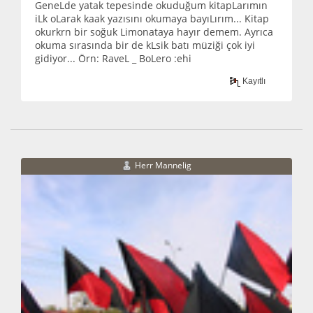
GeneLde yatak tepesinde okuduğum kitapLarımın
iLk oLarak kaak yazısını okumaya bayıLırım... Kitap
okurkrn bir soğuk Limonataya hayır demem. Ayrıca
okuma sırasında bir de kLsik batı müziği çok iyi
gidiyor... Örn: RaveL _ BoLero :ehi
Kayıtlı
Herr Mannelig