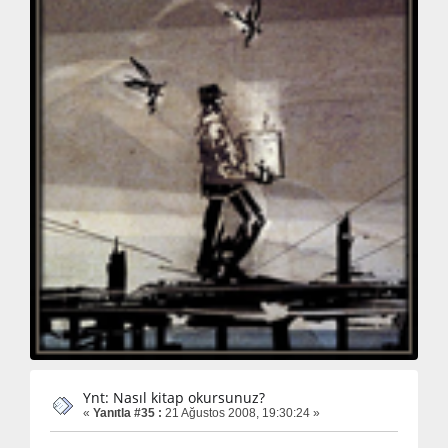
Ynt: Nasıl kitap okursunuz?
«
Yanıtla #35 :
21 Ağustos 2008, 19:30:24 »