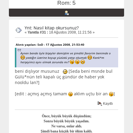
Rom: 5
Ynt: Nasıl kitap okursunuz?
«
Yanıtla #31 :
18 Ağustos 2008, 11:21:56 »
Alıntı yapılan: SeD - 17 Ağustos 2008, 21:53:40
Aynen bende öyle bişeyler demiştim ve şimdiki favorim benimde o
yastığın üzerine koyup yüzüstü yatıp okumak
Kank*m
herşeyimiz aynı olmak zorunda mı?
beni dışlıyor musunuz
[Seda beni msnde bul
Gülü*nün teli kapalı üç gündür de haber yok
nooldu lan?]
[edit : açmış açmış tamam
aklım uçtu bir an
]
Kayıtlı
Önce, büyük büyük düşündüm;
Sonra büyük büyük yaşadım.
Ne varsa, onlar aldı.
Şimdi bana küçük bir ölüm kaldı.