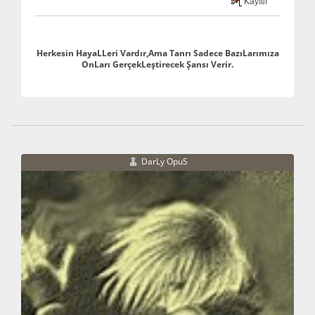
Kayıtlı
Herkesin HayaLLeri Vardır,Ama Tanrı Sadece BazıLarımıza
OnLarı GerçekLeştirecek Şansı Verir.
DarLy OpuS