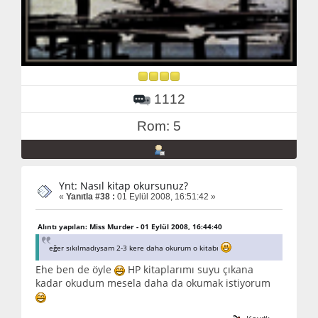
1112
Rom: 5
Ynt: Nasıl kitap okursunuz?
«
Yanıtla #38 :
01 Eylül 2008, 16:51:42 »
Alıntı yapılan: Miss Murder - 01 Eylül 2008, 16:44:40
eğer sıkılmadıysam 2-3 kere daha okurum o kitabı
Ehe ben de öyle
HP kitaplarımı suyu çıkana
kadar okudum mesela daha da okumak istiyorum