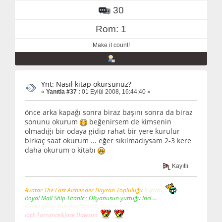
30
Rom: 1
Make it count!
Ynt: Nasıl kitap okursunuz?
«
Yanıtla #37 :
01 Eylül 2008, 16:44:40 »
önce arka kapağı sonra biraz başını sonra da biraz
sonunu okurum
beğenirsem de kimsenin
olmadığı bir odaya gidip rahat bir yere kurulur
birkaç saat okurum ... eğer sıkılmadıysam 2-3 kere
daha okurum o kitabı
Kayıtlı
Avatar The Last Airbender Hayran Topluluğu
kurucu
Royal Mail Ship Titanic ; Okyanusun yuttuğu inci ...
Kimse geceyarısı palyaçoları sevmez ...
Jack Torrance&Jack Dawson