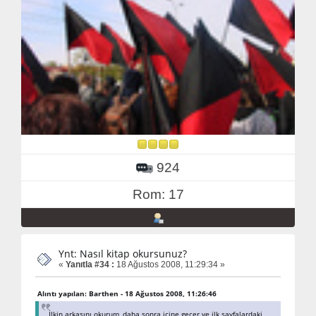
924
Rom: 17
Ynt: Nasıl kitap okursunuz?
«
Yanıtla #34 :
18 Ağustos 2008, 11:29:34 »
Alıntı yapılan: Barthen - 18 Ağustos 2008, 11:26:46
İlkin arkasını okurum, daha sonra içine geçer ve ilk sayfalardaki