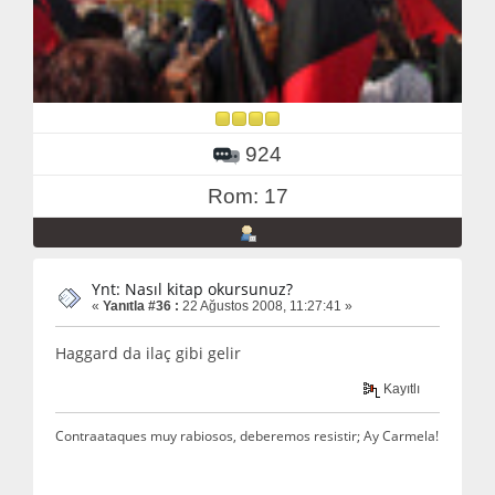
924
Rom: 17
Ynt: Nasıl kitap okursunuz?
«
Yanıtla #36 :
22 Ağustos 2008, 11:27:41 »
Haggard da ilaç gibi gelir
Kayıtlı
Contraataques muy rabiosos, deberemos resistir; Ay Carmela!