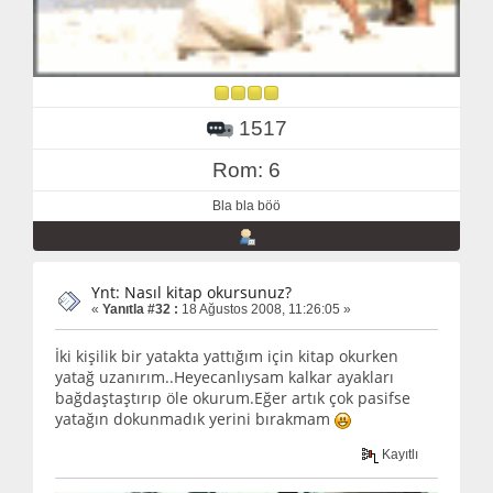
1517
Rom: 6
Bla bla böö
Ynt: Nasıl kitap okursunuz?
«
Yanıtla #32 :
18 Ağustos 2008, 11:26:05 »
İki kişilik bir yatakta yattığım için kitap okurken
yatağ uzanırım..Heyecanlıysam kalkar ayakları
bağdaştaştırıp öle okurum.Eğer artık çok pasifse
yatağın dokunmadık yerini bırakmam
Kayıtlı