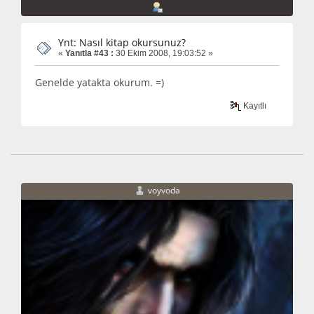
Ynt: Nasıl kitap okursunuz?
«
Yanıtla #43 :
30 Ekim 2008, 19:03:52 »
Genelde yatakta okurum. =)
Kayıtlı
voyvoda