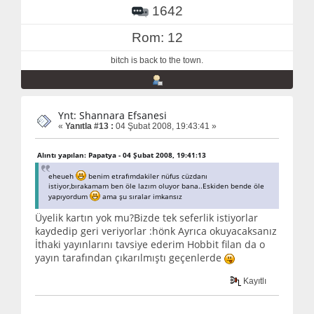
1642
Rom: 12
bitch is back to the town.
Ynt: Shannara Efsanesi
«
Yanıtla #13 :
04 Şubat 2008, 19:43:41 »
Alıntı yapılan: Papatya - 04 Şubat 2008, 19:41:13
eheueh
benim etrafımdakiler nüfus cüzdanı
istiyor,bırakamam ben öle lazım oluyor bana..Eskiden bende öle
yapıyordum
ama şu sıralar imkansız
Üyelik kartın yok mu?Bizde tek seferlik istiyorlar
kaydedip geri veriyorlar :hönk Ayrıca okuyacaksanız
İthaki yayınlarını tavsiye ederim Hobbit filan da o
yayın tarafından çıkarılmıştı geçenlerde
Kayıtlı