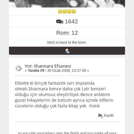
1642
Rom: 12
bitch is back to the town.
Ynt: Shannara Efsanesi
«
Yanıtla #9 :
30 Ocak 2008, 23:37:48 »
Elbette ki birçok fantastik seri önplanda
olmalı.Shannara bence daha çok Lotr benzeri
olduğu için olumsuz eleştiriliyor.Bence anlatımı
güzel hikayelerini de tuttum ayrıca içinde elflerin
cücelerin olduğu çok fazla kitap yok :hönk
Kayıtlı
so you ride yourselves over the fields and you make all your