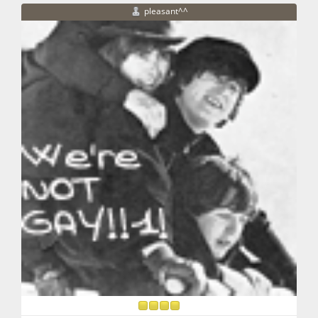
pleasant^^