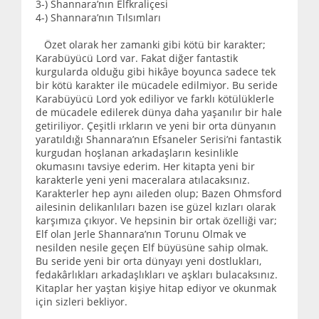
3-) Shannara’nın Elfkraliçesi
4-) Shannara’nın Tılsımları
Özet olarak her zamanki gibi kötü bir karakter;
Karabüyücü Lord var. Fakat diğer fantastik
kurgularda olduğu gibi hikâye boyunca sadece tek
bir kötü karakter ile mücadele edilmiyor. Bu seride
Karabüyücü Lord yok ediliyor ve farklı kötülüklerle
de mücadele edilerek dünya daha yaşanılır bir hale
getiriliyor. Çeşitli ırkların ve yeni bir orta dünyanın
yaratıldığı Shannara’nın Efsaneler Serisi’ni fantastik
kurgudan hoşlanan arkadaşların kesinlikle
okumasını tavsiye ederim. Her kitapta yeni bir
karakterle yeni yeni maceralara atılacaksınız.
Karakterler hep aynı aileden olup; Bazen Ohmsford
ailesinin delikanlıları bazen ise güzel kızları olarak
karşımıza çıkıyor. Ve hepsinin bir ortak özelliği var;
Elf olan Jerle Shannara’nın Torunu Olmak ve
nesilden nesile geçen Elf büyüsüne sahip olmak.
Bu seride yeni bir orta dünyayı yeni dostlukları,
fedakârlıkları arkadaşlıkları ve aşkları bulacaksınız.
Kitaplar her yaştan kişiye hitap ediyor ve okunmak
için sizleri bekliyor.