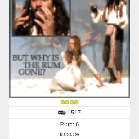
1517
Rom: 6
Bla bla böö