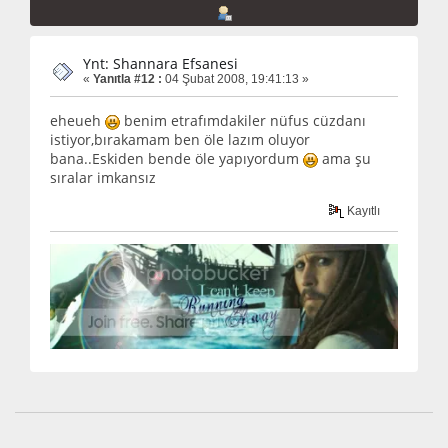
Ynt: Shannara Efsanesi
«
Yanıtla #12 :
04 Şubat 2008, 19:41:13 »
eheueh
benim etrafımdakiler nüfus cüzdanı
istiyor,bırakamam ben öle lazım oluyor
bana..Eskiden bende öle yapıyordum
ama şu
sıralar imkansız
Kayıtlı