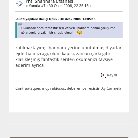
Ynt: Shannara Efsanesi
«
Yanıtla #7 :
30 Ocak 2008, 22:35:15 »
Alıntı yapılan: DarLy OpuS - 30 Ocak 2008, 13:05:18
Okunacak onca fantastik seri varken Shannara benim görüşüme
göre sonlara yakın bir sırada olmalı..
katılmaktayım; shannara yerine unutulmuş diyarlar,
ejderha mızrağı, ölüm kapısı, zaman çarkı gibi
klasikleşmiş fantastik serileri okumanızı tavsiye
ederim ayrıca
Kayıtlı
Contraataques muy rabiosos, deberemos resistir; Ay Carmela!