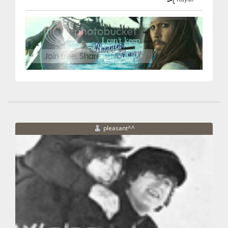
pleasant^^