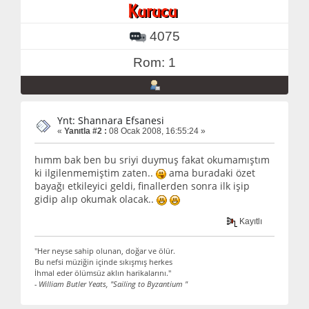
4075
Rom: 1
Ynt: Shannara Efsanesi
«
Yanıtla #2 :
08 Ocak 2008, 16:55:24 »
hımm bak ben bu sriyi duymuş fakat okumamıştım
ki ilgilenmemiştim zaten..
ama buradaki özet
bayağı etkileyici geldi, finallerden sonra ilk işip
gidip alıp okumak olacak..
Kayıtlı
"Her neyse sahip olunan, doğar ve ölür.
Bu nefsi müziğin içinde sıkışmış herkes
İhmal eder ölümsüz aklın harikalarını."
- William Butler Yeats, "Sailing to Byzantium "