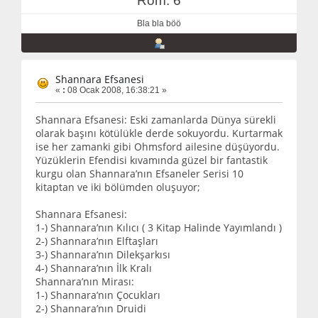
Rom: 6
Bla bla böö
Shannara Efsanesi
«
:
08 Ocak 2008, 16:38:21 »
Shannara Efsanesi: Eski zamanlarda Dünya sürekli
olarak başını kötülükle derde sokuyordu. Kurtarmak
ise her zamanki gibi Ohmsford ailesine düşüyordu.
Yüzüklerin Efendisi kıvamında güzel bir fantastik
kurgu olan Shannara’nın Efsaneler Serisi 10
kitaptan ve iki bölümden oluşuyor;
Shannara Efsanesi:
1-) Shannara’nın Kılıcı ( 3 Kitap Halinde Yayımlandı )
2-) Shannara’nın Elftaşları
3-) Shannara’nın Dilekşarkısı
4-) Shannara’nın İlk Kralı
Shannara’nın Mirası:
1-) Shannara’nın Çocukları
2-) Shannara’nın Druidi