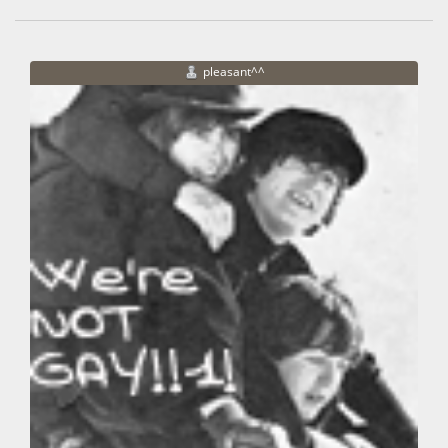
pleasant^^