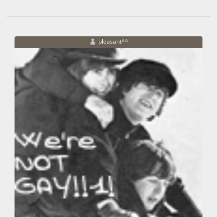
pleasant^^