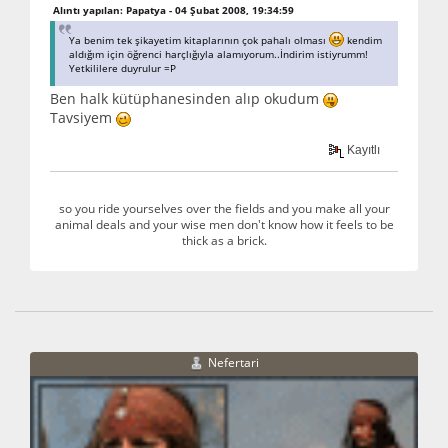
Alıntı yapılan: Papatya - 04 Şubat 2008, 19:34:59
Ya benim tek şikayetim kitaplarının çok pahalı olması
kendim
aldığım için öğrenci harçlığıyla alamıyorum..İndirim istiyrumm!
Yetkililere duyrulur =P
Ben halk kütüphanesinden alıp okudum
Tavsiyem
Kayıtlı
so you ride yourselves over the fields and you make all your
animal deals and your wise men don't know how it feels to be
thick as a brick.
Nefertari