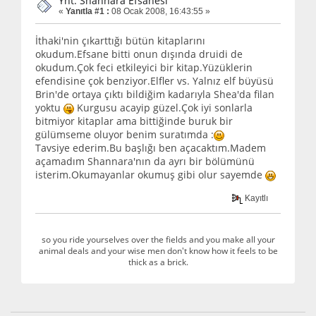
Ynt: Shannara Efsanesi
«
Yanıtla #1 :
08 Ocak 2008, 16:43:55 »
İthaki'nin çıkarttığı bütün kitaplarını
okudum.Efsane bitti onun dışında druidi de
okudum.Çok feci etkileyici bir kitap.Yüzüklerin
efendisine çok benziyor.Elfler vs. Yalnız elf büyüsü
Brin'de ortaya çıktı bildiğim kadarıyla Shea'da filan
yoktu
Kurgusu acayip güzel.Çok iyi sonlarla
bitmiyor kitaplar ama bittiğinde buruk bir
gülümseme oluyor benim suratımda :
Tavsiye ederim.Bu başlığı ben açacaktım.Madem
açamadım Shannara'nın da ayrı bir bölümünü
isterim.Okumayanlar okumuş gibi olur sayemde
Kayıtlı
so you ride yourselves over the fields and you make all your
animal deals and your wise men don't know how it feels to be
thick as a brick.