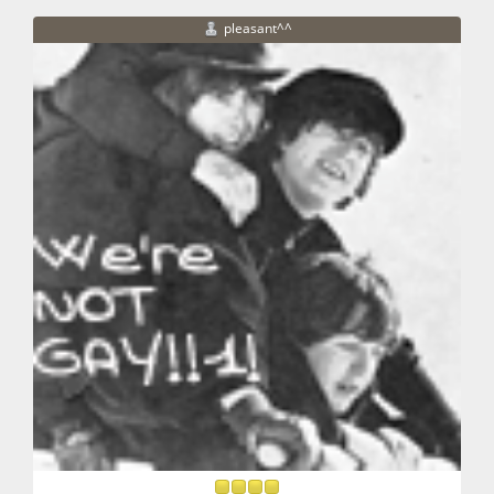
pleasant^^