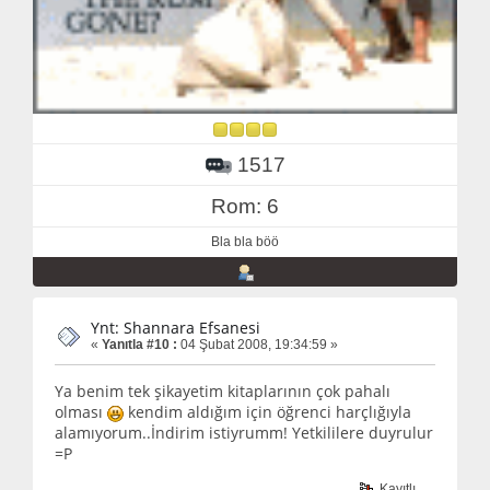
1517
Rom: 6
Bla bla böö
Ynt: Shannara Efsanesi
«
Yanıtla #10 :
04 Şubat 2008, 19:34:59 »
Ya benim tek şikayetim kitaplarının çok pahalı
olması
kendim aldığım için öğrenci harçlığıyla
alamıyorum..İndirim istiyrumm! Yetkililere duyrulur
=P
Kayıtlı