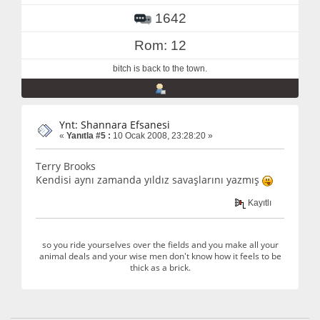
1642
Rom: 12
bitch is back to the town.
Ynt: Shannara Efsanesi
«
Yanıtla #5 :
10 Ocak 2008, 23:28:20 »
Terry Brooks
Kendisi aynı zamanda yıldız savaşlarını yazmış
Kayıtlı
so you ride yourselves over the fields and you make all your
animal deals and your wise men don't know how it feels to be
thick as a brick.