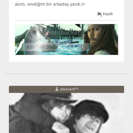
alıntı..sevdiğim bir arkadaş yazdı (=
Kayıtlı
pleasant^^