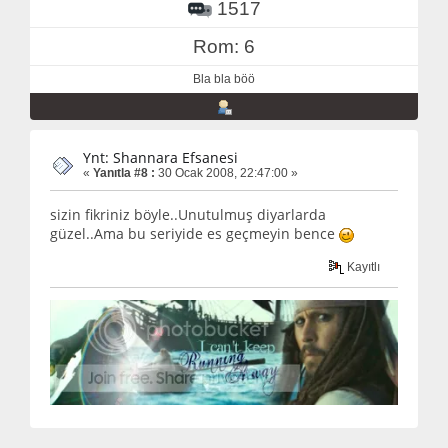
1517
Rom: 6
Bla bla böö
Ynt: Shannara Efsanesi
«
Yanıtla #8 :
30 Ocak 2008, 22:47:00 »
sizin fikriniz böyle..Unutulmuş diyarlarda
güzel..Ama bu seriyide es geçmeyin bence
Kayıtlı