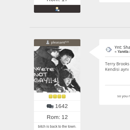
pleasant^^
Ynt: Sh
«
Yanıtla 
Terry Brooks
Kendisi aynı
so you r
1642
Rom: 12
bitch is back to the town.