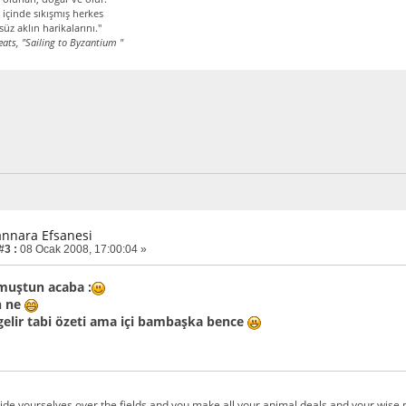
 içinde sıkışmış herkes
üz aklın harikalarını."
eats, "Sailing to Byzantium "
annara Efsanesi
#3 :
08 Ocak 2008, 17:00:04 »
uştun acaba :
n ne
 gelir tabi özeti ama içi bambaşka bence
ide yourselves over the fields and you make all your animal deals and your wise m