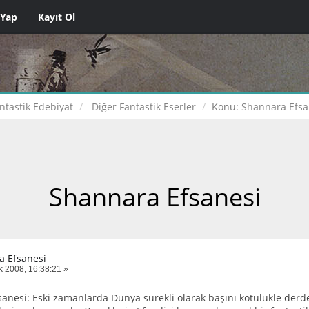
 Yap
Kayıt Ol
ntastik Edebiyat
Diğer Fantastik Eserler
Konu:
Shannara Efsa
Shannara Efsanesi
a Efsanesi
 2008, 16:38:21 »
anesi: Eski zamanlarda Dünya sürekli olarak başını kötülükle derd