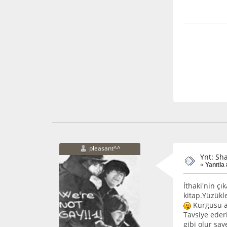
pleasant^^
Ynt: Sh
«
Yanıtla 
İthaki'nin çı
kitap.Yüzükle
Kurgusu ac
Tavsiye ede
gibi olur s