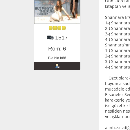
Ohmsford ail
kitaptan ve 
Shannara Efs
1-) Shannara’
2-) Shannara’
3-) Shannara’
1517
4-) Shannara’
Shannara’nın
Rom: 6
1-) Shannara
2-) Shannara
Bla bla böö
3-) Shannara’
4-) Shannara’
Özet olarak 
boyunca sade
mücadele edil
Efsaneler Se
karakterle y
ise güzel kız
nesilden nesi
ve aşkları bu
alıntı..sevdi