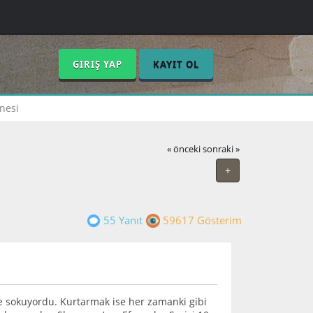
GIRIŞ YAP
KAYIT OL
nesi
« önceki
sonraki »
+
55 Yanıt
59617 Gösterim
e sokuyordu. Kurtarmak ise her zamanki gibi