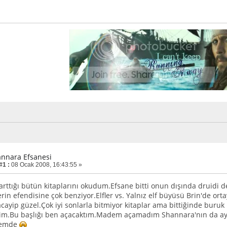
annara Efsanesi
#1 :
08 Ocak 2008, 16:43:55 »
karttığı bütün kitaplarını okudum.Efsane bitti onun dışında druidi d
rin efendisine çok benziyor.Elfler vs. Yalnız elf büyüsü Brin'de orta
ayip güzel.Çok iyi sonlarla bitmiyor kitaplar ama bittiğinde buru
rim.Bu başlığı ben açacaktım.Madem açamadım Shannara'nın da a
ayemde