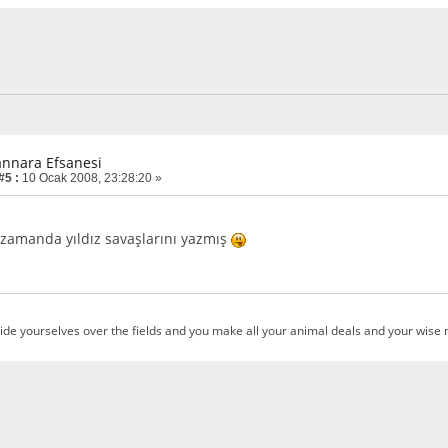
annara Efsanesi
#5 :
10 Ocak 2008, 23:28:20 »
 zamanda yıldız savaşlarını yazmış
ide yourselves over the fields and you make all your animal deals and your wise m