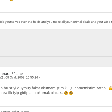
ide yourselves over the fields and you make all your animal deals and your wise m
annara Efsanesi
#2 :
08 Ocak 2008, 16:55:24 »
 bu sriyi duymuş fakat okumamıştım ki ilgilenmemiştim zaten..
onra ilk işip gidip alıp okumak olacak..
 olunan, doğar ve ölür.