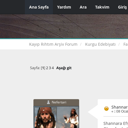
Ana Sayfa
Yardım
Ara
Takvim
Giriş
Kayıp Rıhtım Arşiv Forum
Kurgu Edebiyatı
Fa
Sayfa: [
1
]
2
3
4
Aşağı git
Nefertari
Shannar
«
:
08 Ocak
Shannara Efs