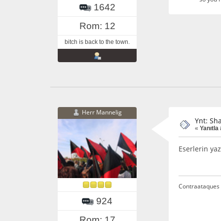
1642
Rom: 12
bitch is back to the town.
Herr Mannelig
Ynt: Sh
«
Yanıtla 
Eserlerin ya
Contraataques 
924
Rom: 17