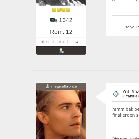
1642
so you r
Rom: 12
bitch is back to the town.
magicalbronze
Ynt: Sh
«
Yanıtla 
hımm bak ben
finallerden s
"Her neyse sahip