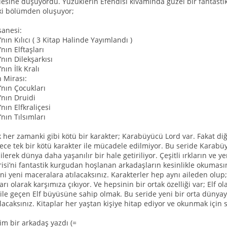
esine düşüyordu. Yüzüklerin Efendisi kıvamında güzel bir fantastik
iki bölümden oluşuyor;
anesi:
nın Kılıcı ( 3 Kitap Halinde Yayımlandı )
nın Elftaşları
nın Dilekşarkısı
nın İlk Kralı
 Mirası:
’nın Çocukları
’nın Druidi
nın Elfkraliçesi
nın Tılsımları
her zamanki gibi kötü bir karakter; Karabüyücü Lord var. Fakat diğ
ce tek bir kötü karakter ile mücadele edilmiyor. Bu seride Karabüyü
erek dünya daha yaşanılır bir hale getiriliyor. Çeşitli ırkların ve y
risi’ni fantastik kurgudan hoşlanan arkadaşların kesinlikle okumasın
eni yeni maceralara atılacaksınız. Karakterler hep aynı aileden olup
ları olarak karşımıza çıkıyor. Ve hepsinin bir ortak özelliği var; Elf
le geçen Elf büyüsüne sahip olmak. Bu seride yeni bir orta dünyayı y
lacaksınız. Kitaplar her yaştan kişiye hitap ediyor ve okunmak için si
ğim bir arkadaş yazdı (=