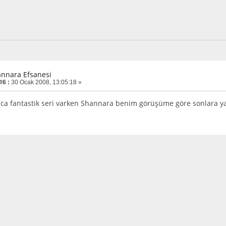
annara Efsanesi
#6 :
30 Ocak 2008, 13:05:18 »
a fantastik seri varken Shannara benim görüşüme göre sonlara yak