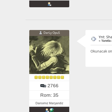
DarLy OpuS
Ynt: Sh
«
Yanıtla 
Okunacak onc
2766
Rom: 35
Dansımız Marşandiz