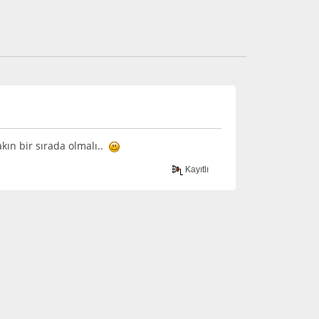
ın bir sırada olmalı..
Kayıtlı