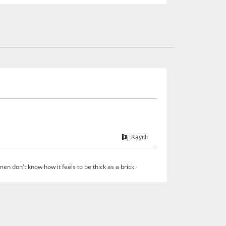
Kayıtlı
en don't know how it feels to be thick as a brick.