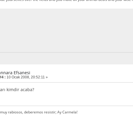
annara Efsanesi
#4 :
10 Ocak 2008, 20:52:11 »
zarı kimdir acaba?
muy rabiosos, deberemos resistir; Ay Carmela!