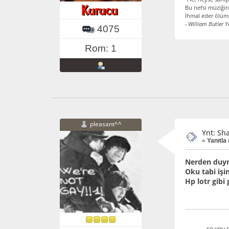
Bu nefsi müziğin
İhmal eder ölüms
- William Butler Y
4075
Rom: 1
pleasant^^
Ynt: Sh
«
Yanıtla 
Nerden duym
Oku tabi işi
Hp lotr gibi
so you r