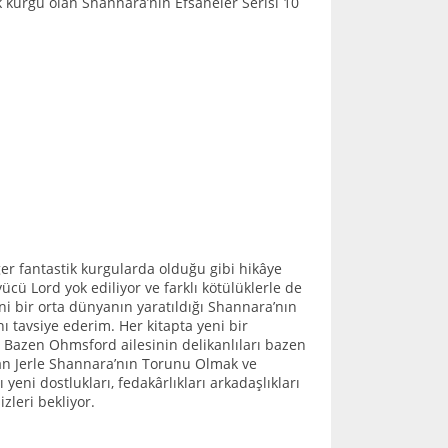
 kurgu olan Shannara’nın Efsaneler Serisi 10
er fantastik kurgularda olduğu gibi hikâye
cü Lord yok ediliyor ve farklı kötülüklerle de
eni bir orta dünyanın yaratıldığı Shannara’nın
ı tavsiye ederim. Her kitapta yeni bir
; Bazen Ohmsford ailesinin delikanlıları bazen
 olan Jerle Shannara’nın Torunu Olmak ve
eni dostlukları, fedakârlıkları arkadaşlıkları
zleri bekliyor.