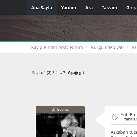
Ana Sayfa
Yardım
Ara
Takvim
Giriş
Kayıp Rıhtım Arşiv Forum
Kurgu Edebiyatı
Fa
Sayfa:
1
[
2
]
3
4
...
7
Aşağı git
Edoras
Ynt: En
«
Yanıtla 
Azkaban tuts