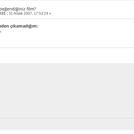
 beğendiğiniz film?
#21 :
31 Aralık 2007, 17:53:24 »
inden çıkamadığım:
~