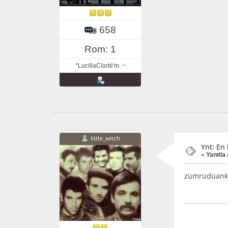
658
Rom: 1
*LucillaClarté'm. ~
little_witch
Ynt: En
«
Yanıtla 
zümrüdüanka