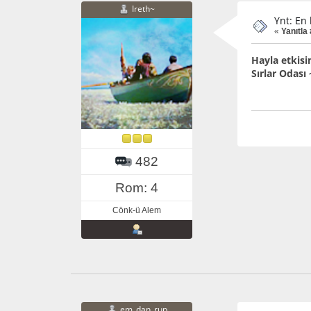
Ireth~
Ynt: En
«
Yanıtla 
Hayla etkis
Sırlar Odası 
482
Rom: 4
Cönk-ü Alem
em_dan_rup