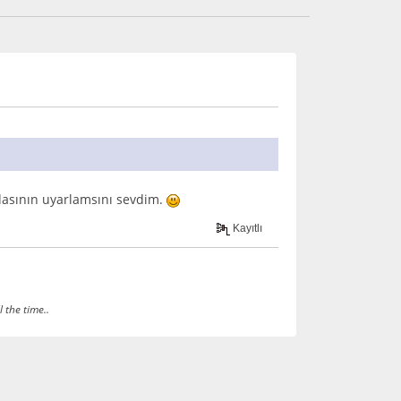
odasının uyarlamsını sevdim.
Kayıtlı
 the time..