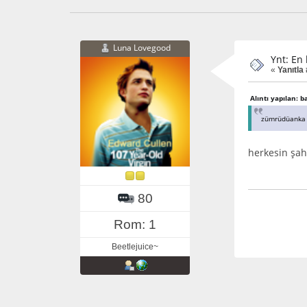
Luna Lovegood
Ynt: En
«
Yanıtla 
Alıntı yapılan: b
zümrüdüanka 
herkesin şah
80
Rom: 1
Beetlejuice~