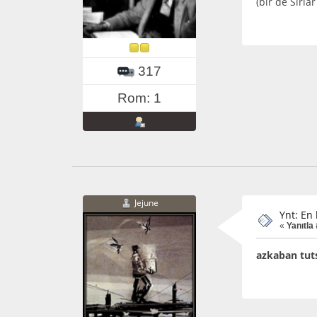
(bir de Sırla
317
Rom: 1
Jejune
Ynt: En
«
Yanıtla 
azkaban tuts