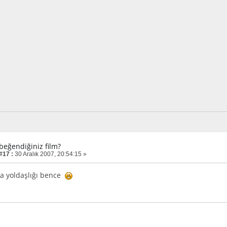
 beğendiğiniz film?
#17 :
30 Aralık 2007, 20:54:15 »
 yoldaşlığı bence