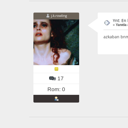
j.k.rowling
Ynt: En
«
Yanıtla 
azkaban bnm
17
Rom: 0