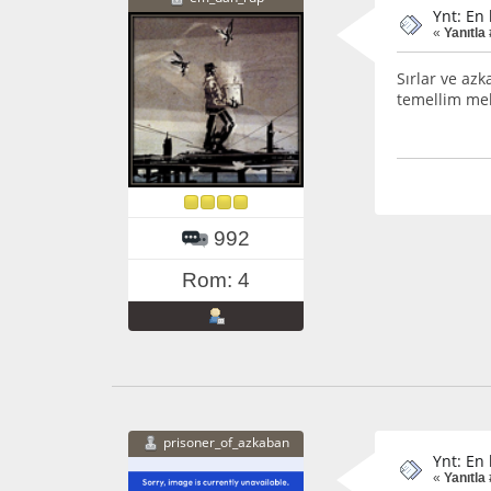
Ynt: En
«
Yanıtla 
Sırlar ve az
temellim mel
992
Rom: 4
prisoner_of_azkaban
Ynt: En
«
Yanıtla 