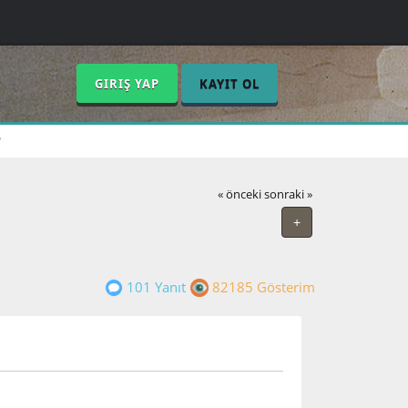
GIRIŞ YAP
KAYIT OL
?
« önceki
sonraki »
+
101 Yanıt
82185 Gösterim