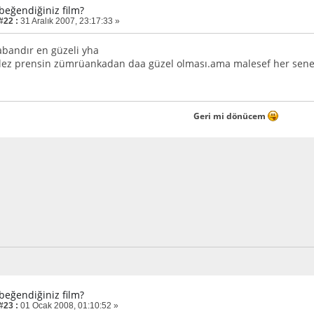
 beğendiğiniz film?
#22 :
31 Aralık 2007, 23:17:33 »
kabandır en güzeli yha
ez prensin zümrüankadan daa güzel olması.ama malesef her sene gi
Geri mi dönücem
 beğendiğiniz film?
#23 :
01 Ocak 2008, 01:10:52 »