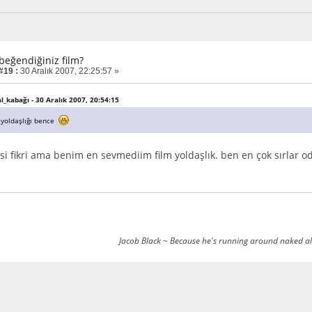
 beğendiğiniz film?
#19 :
30 Aralık 2007, 22:25:57 »
al_kabağı - 30 Aralık 2007, 20:54:15
yoldaşlığı bence
si fikri ama benim en sevmediim film yoldaşlık. ben en çok sırlar 
Jacob Black ~ Because he's running around naked all