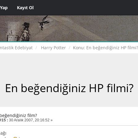
 Yap
Kayıt Ol
ntastik Edebiyat
Harry Potter
Konu:
En beğendiğiniz HP filmi
En beğendiğiniz HP filmi?
 beğendiğiniz film?
#15 :
30 Aralık 2007, 20:16:52 »
ağı