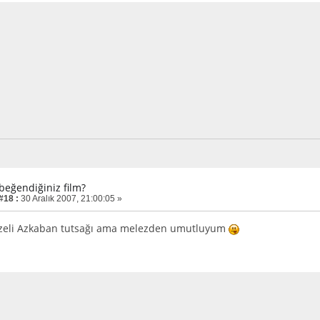
 beğendiğiniz film?
#18 :
30 Aralık 2007, 21:00:05 »
zeli Azkaban tutsağı ama melezden umutluyum