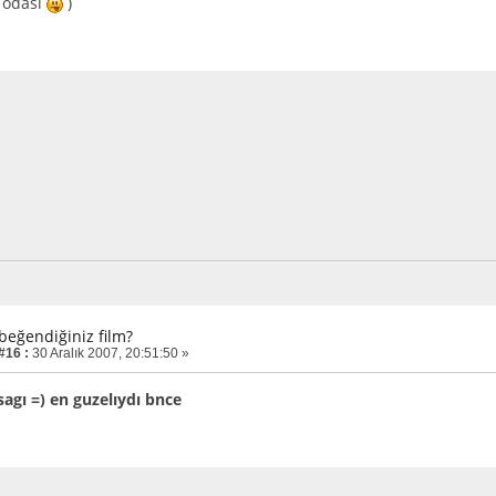
r odası
)
 beğendiğiniz film?
#16 :
30 Aralık 2007, 20:51:50 »
agı =) en guzelıydı bnce