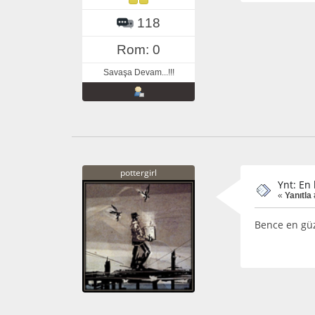
118
Rom: 0
Savaşa Devam...!!!
pottergirl
Ynt: En
«
Yanıtla 
Bence en gü