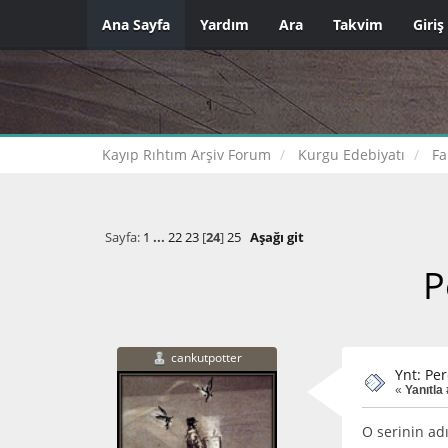
Ana Sayfa
Yardım
Ara
Takvim
Giriş
Kayıp Rıhtım Arşiv Forum
Kurgu Edebiyatı
Fa
Sayfa:
1
...
22
23
[
24
]
25
Aşağı git
P
cankutpotter
Ynt: Pe
«
Yanıtla
O serinin ad