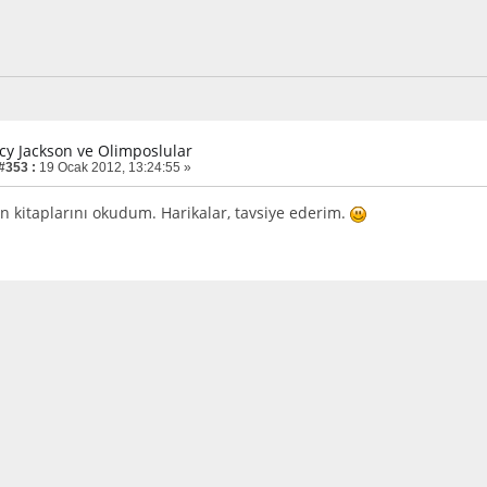
rcy Jackson ve Olimposlular
 #353 :
19 Ocak 2012, 13:24:55 »
n kitaplarını okudum. Harikalar, tavsiye ederim.