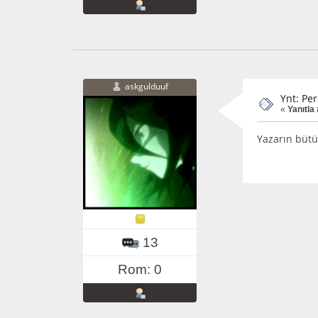
askgulduuf
Ynt: Pe
«
Yanıtla
Yazarın bütü
13
Rom: 0