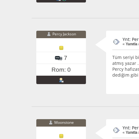
Percy Jackson
Ynt: Pe
«
Yanıtla
Tüm seriyi bi
7
atmış yazar .
Percy hafızas
Rom: 0
dediğim gibi
Moonstone
Ynt: Pe
«
Yanıtla