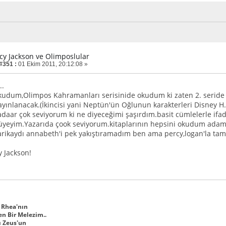
rcy Jackson ve Olimposlular
 #351 :
01 Ekim 2011, 20:12:08 »
..
kudum,Olimpos Kahramanları serisinide okudum ki zaten 2. seride da
yınlanacak.(İkincisi yani Neptün'ün Oğlunun karakterleri Disney H.o
kadaar çok seviyorum ki ne diyeceğimi şaşırdım.basit cümlelerle 
 üyeyim.Yazarıda çook seviyorum.kitaplarının hepsini okudum adam
arikaydı annabeth'i pek yakıştıramadım ben ama percy,logan'la ta
y Jackson!
 Rhea'nın
n Bir Melezim..
ı Zeus'un