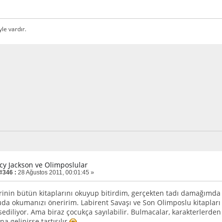
yle vardır.
rcy Jackson ve Olimposlular
 #346 :
28 Ağustos 2011, 00:01:45 »
inin bütün kitaplarını okuyup bitirdim, gerçekten tadı damağımda ka
da okumanızı öneririm. Labirent Savaşı ve Son Olimposlu kitaplar
ediliyor. Ama biraz çocukça sayılabilir. Bulmacalar, karakterler
a gelinirse tartışılır
.