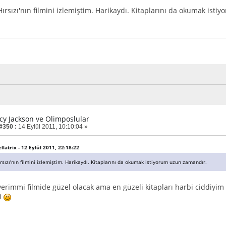
ırsızı'nın filmini izlemiştim. Harikaydı. Kitaplarını da okumak ist
rcy Jackson ve Olimposlular
 #350 :
14 Eylül 2011, 10:10:04 »
ellatrix - 12 Eylül 2011, 22:18:22
sızı'nın filmini izlemiştim. Harikaydı. Kitaplarını da okumak istiyorum uzun zamandır.
 verimmi filmide güzel olacak ama en güzeli kitapları harbi ciddiyim
i