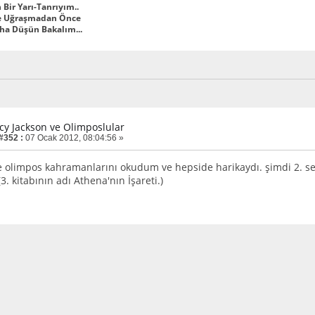
 Bir Yarı-Tanrıyım..
e Uğraşmadan Önce
aha Düşün Bakalım...
rcy Jackson ve Olimposlular
 #352 :
07 Ocak 2012, 08:04:56 »
e olimpos kahramanlarını okudum ve hepside harikaydı. şimdi 2. seri
3. kitabının adı Athena'nın İşareti.)