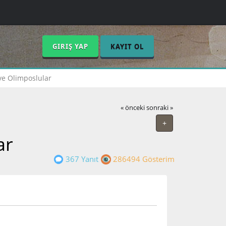
GIRIŞ YAP
KAYIT OL
ve Olimposlular
« önceki
sonraki »
+
ar
367 Yanıt
286494 Gösterim