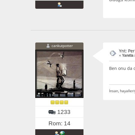
cankutpotter
Ynt: Pe
«
Yanıtla
Ben onu da o
İnsan, hayalleri
1233
Rom: 14