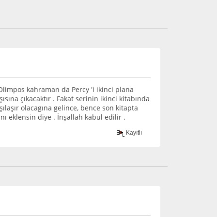
 Olimpos kahraman da Percy 'i ikinci plana
sına çıkacaktır . Fakat serinin ikinci kitabında
şılaşır olacagına gelince, bence son kitapta
eklensin diye . İnşallah kabul edilir .
Kayıtlı