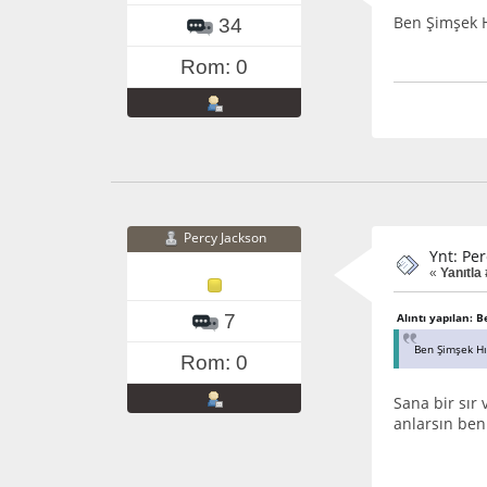
Ben Şimşek H
34
Rom: 0
Percy Jackson
Ynt: Pe
«
Yanıtla
7
Alıntı yapılan: B
Ben Şimşek Hır
Rom: 0
Sana bir sır
anlarsın ben