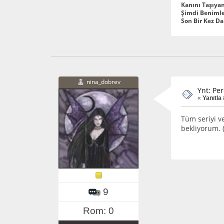
Kanını Taşıyan
Şimdi Beniml
Son Bir Kez D
nina_dobrev
Ynt: Pe
«
Yanıtla
Tüm seriyi v
bekliyorum. (
9
Rom: 0