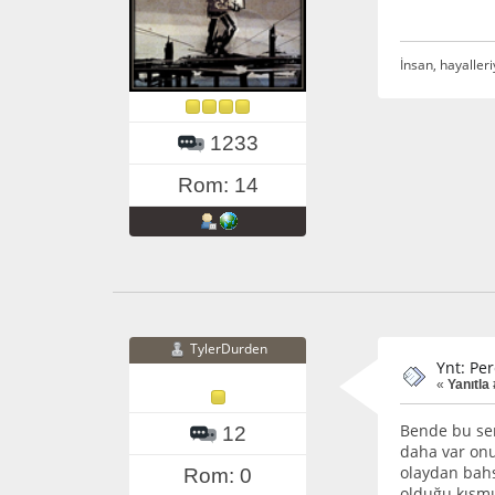
İnsan, hayalleri
1233
Rom: 14
TylerDurden
Ynt: Pe
«
Yanıtla
Bende bu ser
12
daha var onu
olaydan bahs
Rom: 0
olduğu kısmın