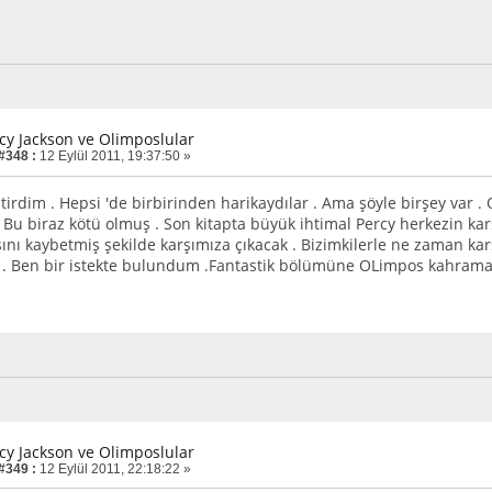
rcy Jackson ve Olimposlular
 #348 :
12 Eylül 2011, 19:37:50 »
tirdim . Hepsi 'de birbirinden harikaydılar . Ama şöyle birşey var .
 Bu biraz kötü olmuş . Son kitapta büyük ihtimal Percy herkezin karşı
ını kaybetmiş şekilde karşımıza çıkacak . Bizimkilerle ne zaman kar
 . Ben bir istekte bulundum .Fantastik bölümüne OLimpos kahramanı 
rcy Jackson ve Olimposlular
 #349 :
12 Eylül 2011, 22:18:22 »