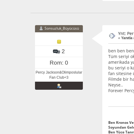
Sonsuzluk_Büyücüsü
Ynt: Pe
«
Yanıtla
ben ben ben
2
Tüm seriyi o
amerikada ya
Rom: 0
bu seriyi o 
Percy Jackson&Olimposlular
fan sitesine
Fan Club<3
Filmde bir h
Neyse..
Forever Perc
Ben Kronos Ve
Soyundan Gele
Ben Yüce Tanr