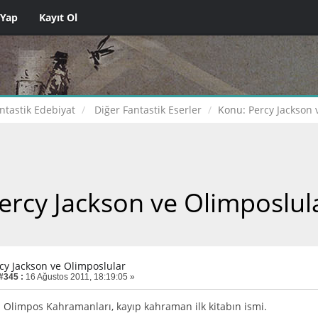
 Yap
Kayıt Ol
ntastik Edebiyat
Diğer Fantastik Eserler
Konu:
Percy Jackson 
ercy Jackson ve Olimposlul
rcy Jackson ve Olimposlular
 #345 :
16 Ağustos 2011, 18:19:05 »
ı Olimpos Kahramanları, kayıp kahraman ilk kitabın ismi.