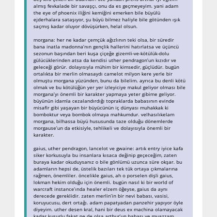
almış fevkalade bir savaşçı, onu da es geçmeyeyim. yani adam
the eye of phoenix iliğini kemiğini emerken bile büyülü
ejderhalara sataşıyor, şu büyü bilmez haliyle bile götünden ışık
saçmış kadar oluyor dövüşürken, helal olsun.
morgana: her ne kadar çemçük ağızlının teki olsa, bir süredir
bana inatla madonna’nın gençlik hallerini hatırlatsa ve üçüncü
sezonun başından beri kuşa çiçeğe gizemli-ve-kötülük-dolu
gülücüklerinden atsa da kendisi uther pendragon’un kızıdır ve
geleceği görür. dolayısıyla mühim bir kimsedir, güçlüdür. bugün
ortalıkta bir merlin olmasaydı camelot milyon kere yerle bir
olmuştu morgana yüzünden, bunu da bilelim. ayrıca bu denli kötü
olmak ve bu kötülüğün yer yer izleyiciye makul geliyor olması bile
morgana’yı önemli bir karakter yapmaya yeter gibime geliyor.
büyünün idamla cezalandırdığı topraklarda babasının evinde
misafir gibi yaşayan bir büyücünün iç dünyası muhakkak ki
bomboktur veya bombok olmaya mahkumdur. velhasılıkelam
morgana, bilhassa büyü hususunda taze olduğu dönemlerde
morgause’un da etkisiyle, tehlikeli ve dolayısıyla önemli bir
karakter.
gaius, uther pendragon, lancelot ve gwaine: artık entry iyice kafa
siker korkusuyla bu insanlara kısaca değinip geçeceğim, zaten
buraya kadar okuduysanız o bile gönlümü uzunca süre okşar. bu
adamların hepsi de, üstelik bazıları tek tük ortaya çıkmalarına
rağmen, önemliler. öncelikle gaius, ah o porselen dişli gaius,
lokman hekim olduğu için önemli. bugün nasıl ki bir world of
warcraft instance’ında healer elzem öğeyse, gaius da aynı
derecede gereklidir. zaten merlin’in bir nevi babası, vasisi,
koruyucusu, dert ortağı. adam papatyadan panzehir yapıyor öyle
diyeyim. uther desen kral, hani bir deus ex machina olamayacak
kadar kusurlu fakat ne de olsa arthur’un babası ve muazzam