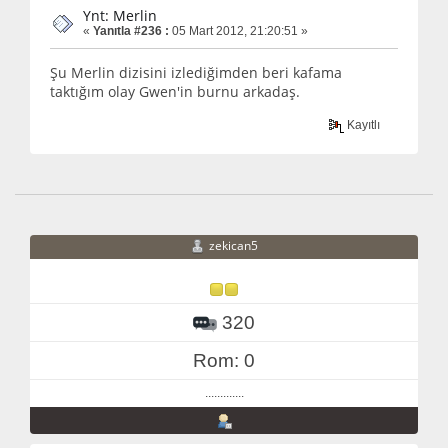
Ynt: Merlin
«
Yanıtla #236 :
05 Mart 2012, 21:20:51 »
Şu Merlin dizisini izlediğimden beri kafama
taktığım olay Gwen'in burnu arkadaş.
Kayıtlı
zekican5
320
Rom: 0
.............