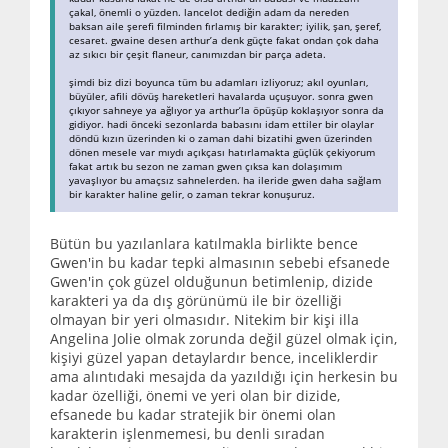
çakal, önemli o yüzden. lancelot dediğin adam da nereden
baksan aile şerefi filminden fırlamış bir karakter; iyilik, şan, şeref,
cesaret. gwaine desen arthur’a denk güçte fakat ondan çok daha
az sıkıcı bir çeşit flaneur, canımızdan bir parça adeta.
şimdi biz dizi boyunca tüm bu adamları izliyoruz; akıl oyunları,
büyüler, afili dövüş hareketleri havalarda uçuşuyor. sonra gwen
çıkıyor sahneye ya ağlıyor ya arthur’la öpüşüp koklaşıyor sonra da
gidiyor. hadi önceki sezonlarda babasını idam ettiler bir olaylar
döndü kızın üzerinden ki o zaman dahi bizatihi gwen üzerinden
dönen mesele var mıydı açıkçası hatırlamakta güçlük çekiyorum
fakat artık bu sezon ne zaman gwen çıksa kan dolaşımım
yavaşlıyor bu amaçsız sahnelerden. ha ileride gwen daha sağlam
bir karakter haline gelir, o zaman tekrar konuşuruz.
Bütün bu yazılanlara katılmakla birlikte bence
Gwen'in bu kadar tepki almasının sebebi efsanede
Gwen'in çok güzel olduğunun betimlenip, dizide
karakteri ya da dış görünümü ile bir özelliği
olmayan bir yeri olmasıdır. Nitekim bir kişi illa
Angelina Jolie olmak zorunda değil güzel olmak için,
kişiyi güzel yapan detaylardır bence, inceliklerdir
ama alıntıdaki mesajda da yazıldığı için herkesin bu
kadar özelliği, önemi ve yeri olan bir dizide,
efsanede bu kadar stratejik bir önemi olan
karakterin işlenmemesi, bu denli sıradan