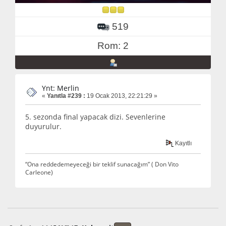
519
Rom: 2
Ynt: Merlin
«
Yanıtla #239 :
19 Ocak 2013, 22:21:29 »
5. sezonda final yapacak dizi. Sevenlerine
duyurulur.
Kayıtlı
“Ona reddedemeyeceği bir teklif sunacağım” ( Don Vito
Carleone)