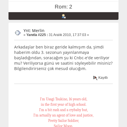
Rom: 2
Ynt: Merlin
«
Yanıtla #225 :
31 Aralık 2010, 17:37:03 »
Arkadaşlar ben biraz geride kalmışım da, şimdi
haberim oldu 3. sezonun yayınlanmaya
başladığından, soracağım şu ki Cnbc-e'de veriliyor
mu? Veriliyorsa günü ve saatini söyleyebilir misiniz?
Bilgilendirirseniz çok mesud olucığım.
Kayıtlı
I'm Usagi Tsukino, 16 years old,
in the first year of high school.
I'm a bit rash and a crybaby but,
I'm actually an agent of love and justice,
Pretty Sailor Soldier,
Sailor Moon.