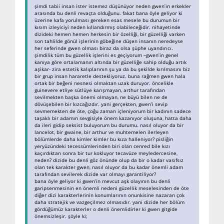
şimdi tabii insan ister istemez düşünüyor neden gwen’in erkekler
arasında bu denli revaçta olduğunu. fakat bana öyle geliyor ki
üzerine kafa yorulması gereken esas mesele bu durumun bir
kısım izleyiciyi neden kıllandırmış olabileceğidir. nihayetinde
dizideki hemen hemen herkesin bir özelliği, bir güzelliği varken
son tahlilde gönül işlerinin göbeğine düşen insanın neredeyse
her seferinde gwen olması biraz da olsa şüphe uyandırıcı.
şimdilik tüm bu güzellik işlerini es geçiyorum –gwen’in genel
kanıya göre ortalamanın altında bir güzelliğe sahip olduğu artık
aşikar- zira estetik kalıplarının şu ya da bu şekilde kırılmasını biz
bir grup insan hararetle destekliyoruz. buna rağmen gwen hala
ortak bir beğeni nesnesi olmaktan uzak duruyor. öncelikle
guinevere etliye sütlüye karışmayan, arthur tarafından
sevilmekten başka önemi olmayan, ne büyü bilen ne de
dövüşebilen bir kızcağızdır. yani gerçekten, gwen’i sevip
sevmemekten de öte, çoğu zaman içleniyorum bir kadının sadece
taşaklı bir adamın sevgisiyle önem kazanıyor oluşuna, hatta daha
da ileri gidip seksist buluyorum bu durumu. nasıl oluyor da bir
lancelot, bir gwaine, bir arthur ve muhtemelen ilerleyen
bölümlerde daha kimler kimler bu kıza halleniyor? pisliğin
yeryüzündeki tecessümlerinden biri olan cenred bile kızı
kaçırdıktan sonra bir tur kokluyor tecavüze meyledercesine,
neden? dizide bu denli göz önünde olup da bir o kadar vasıfsız
olan tek karakter gwen, nasıl oluyor da bu kadar önemli adam
tarafından sevilerek dizide var olmayı garantiliyor?
bana öyle geliyor ki gwen’in mevcut aşk olayının bu denli
garipsenmesinin en önemli nedeni güzellik meselesinden de öte
diğer dizi karakterlerinin konumlarının onunkisine nazaran çok
daha stratejik ve vazgeçilmez olmasıdır. yani dizide her bölüm
gördüğümüz karakterler o denli önemlidirler ki gwen gitgide
önemsizleşir. şöyle ki;