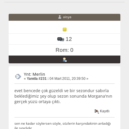
aisya
12
Rom: 0
Ynt: Merlin
«
Yanıtla #231 :
04 Mart 2011, 20:39:50 »
evet bencede çok güzeldi ve bir sezondur sabırla
beklediğimiz şey olup sezon sonunda Morgana'nın
gerçek yüzü ortaya çıktı.
Kayıtlı
sen ne kadar söylersen söyle, sözlerin karşındakinin anladığı
ile sınırlıdır