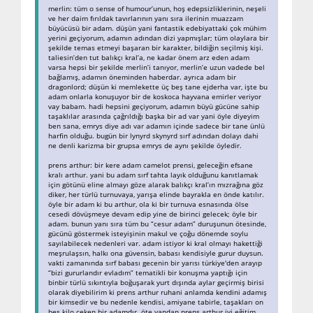
merlin: tüm o sense of humour’unun, hoş edepsizliklerinin, neşeli
ve her daim fırıldak tavırlarının yanı sıra ilerinin muazzam
büyücüsü bir adam. düşün yani fantastik edebiyattaki çok mühim
yerini geçiyorum, adamın adından dizi yapmışlar; tüm olaylara bir
şekilde temas etmeyi başaran bir karakter, bildiğin seçilmiş kişi.
taliesin’den tut balıkçı kral’a, ne kadar önem arz eden adam
varsa hepsi bir şekilde merlin’i tanıyor, merlin’e uzun vadede bel
bağlamış, adamın öneminden haberdar. ayrıca adam bir
dragonlord; düşün ki memlekette üç beş tane ejderha var, işte bu
adam onlarla konuşuyor bir de koskoca hayvana emirler veriyor
vay babam. hadi hepsini geçiyorum, adamın büyü gücüne sahip
taşaklılar arasında çağrıldığı başka bir ad var yani öyle diyeyim
ben sana, emrys diye adı var adamın içinde sadece bir tane ünlü
harfin olduğu. bugün bir lynyrd skynyrd sırf adından dolayı dahi
ne denli karizma bir grupsa emrys de aynı şekilde öyledir.
prens arthur: bir kere adam camelot prensi, geleceğin efsane
kralı arthur. yani bu adam sırf tahta layık olduğunu kanıtlamak
için götünü eline almayı göze alarak balıkçı kral’ın mızrağına göz
diker, her türlü turnuvaya, yarışa elinde bayrakla en önde katılır.
öyle bir adam ki bu arthur, ola ki bir turnuva esnasında ölse
cesedi dövüşmeye devam edip yine de birinci gelecek; öyle bir
adam. bunun yanı sıra tüm bu “cesur adam” duruşunun ötesinde,
gücünü göstermek isteyişinin makul ve çoğu dönemde soylu
sayılabilecek nedenleri var. adam istiyor ki kral olmayı hakettiği
meşrulaşsın, halkı ona güvensin, babası kendisiyle gurur duysun.
vakti zamanında sırf babası gecenin bir yarısı türkiye'den arayıp
“bizi gururlandır evladım” tematikli bir konuşma yaptığı için
binbir türlü sıkıntıyla boğuşarak yurt dışında aylar geçirmiş birisi
olarak diyebilirim ki prens arthur ruhani anlamda kendini adamış
bir kimsedir ve bu nedenle kendisi, amiyane tabirle, taşakları on
beş kilo çeken bir adamdır. öte yandan prens arthur iyi eğitim