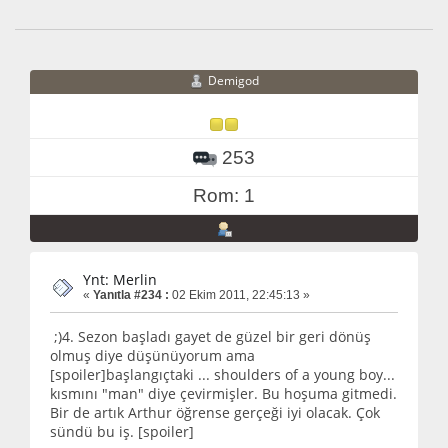
Demigod
253
Rom: 1
Ynt: Merlin
«
Yanıtla #234 :
02 Ekim 2011, 22:45:13 »
;)4. Sezon başladı gayet de güzel bir geri dönüş
olmuş diye düşünüyorum ama
[spoiler]başlangıçtaki ... shoulders of a young boy...
kısmını "man" diye çevirmişler. Bu hoşuma gitmedi.
Bir de artık Arthur öğrense gerçeği iyi olacak. Çok
sündü bu iş. [spoiler]