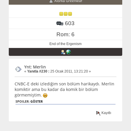
Alorka Greenleaf
603
Rom: 6
End of the Ergenism
Ynt: Merlin
«
Yanıtla #230 :
25 Ocak 2011, 13:21:20 »
CNBC-E deki izlediğim son bölüm harikaydı. Merlin
komiktir ama bu kadar da komik bir bölüm
görmemiştim.
SPOILER:
GÖSTER
Kayıtlı