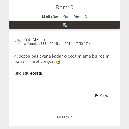
Rom: 0
Merlin Sever. Gwen Döver :D
Ynt: Merlin
«
Yanıtla #233 :
26 Nisan 2011, 17:56:17 »
4. sezon başlayana kadar öleceğim ama bu resim
bana cesaret veriyor.
SPOILER:
GÖSTER
Kayıtlı
M£RL!N!!!