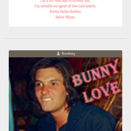
I'm a bit rash and a crybaby but,
I'm actually an agent of love and justice,
Pretty Sailor Soldier,
Sailor Moon.
Bonthey