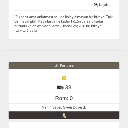
Kayıtlı
“Bu basit ama anlatması pek de kolay olmayan bir hikaye. Tıpkı
bir masal gibi. Masallarda ne kadar hüzün varsa o kadar
hüzünlü ve en az masallardaki kadar çoşkulu bir hikaye.”
-La vita è bella
Pasithee
38
Rom: 0
Merlin Sever. Gwen Döver :D