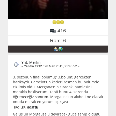
416
Rom: 6
Ynt: Merlin
«
Yanıtla #232 :
28 Mart 2011, 21:46:52 »
3. sezonun final bölümü(13.bölüm) gerçekten
harikaydı. Camelot'un kaderi resmen bu bölümde
çizilmiş oldu. Morgana'nın sıradaki hamlesini
merakla bekliyorum. Tabii bunu 4. sezonda
öğreneceğiz sanırım. Morgause'un akıbeti ne olacak
onuda merak ediyorum açıkçası
SPOILER:
GÖSTER
Gaius'un Morgause'u devirecek güce sahip olduğu