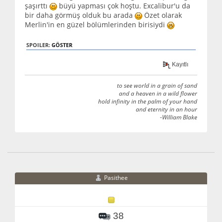
şaşırttı
büyü yapması çok hoştu. Excalibur'u da
bir daha görmüş olduk bu arada
Özet olarak
Merlin'in en güzel bölümlerinden birisiydi
SPOILER:
GÖSTER
Kayıtlı
to see world in a grain of sand
and a heaven in a wild flower
hold infinity in the palm of your hand
and eternity in an hour
-William Blake
Pasithee
38