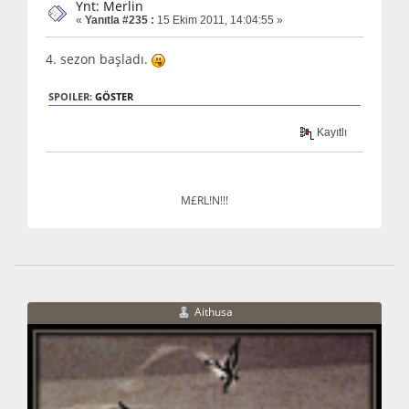
Ynt: Merlin
«
Yanıtla #235 :
15 Ekim 2011, 14:04:55 »
4. sezon başladı.
SPOILER:
GÖSTER
Kayıtlı
M£RL!N!!!
Aithusa