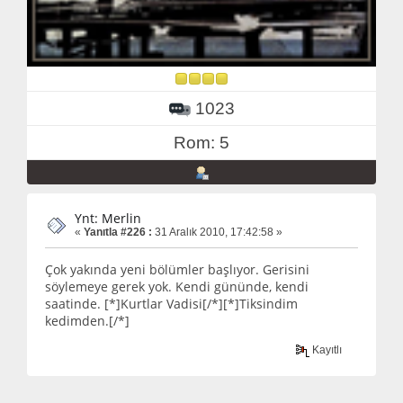
1023
Rom: 5
Ynt: Merlin
«
Yanıtla #226 :
31 Aralık 2010, 17:42:58 »
Çok yakında yeni bölümler başlıyor. Gerisini
söylemeye gerek yok. Kendi gününde, kendi
saatinde. [*]Kurtlar Vadisi[/*][*]Tiksindim
kedimden.[/*]
Kayıtlı