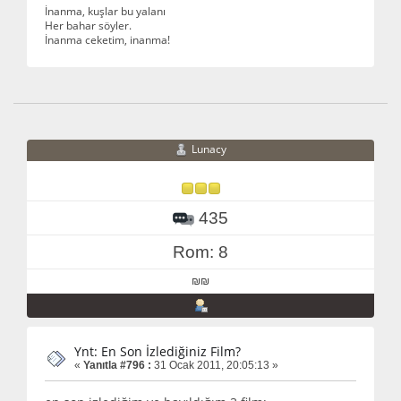
İnanma, kuşlar bu yalanı
Her bahar söyler.
İnanma ceketim, inanma!
Lunacy
435
Rom: 8
₪₪
Ynt: En Son İzlediğiniz Film?
«
Yanıtla #796 :
31 Ocak 2011, 20:05:13 »