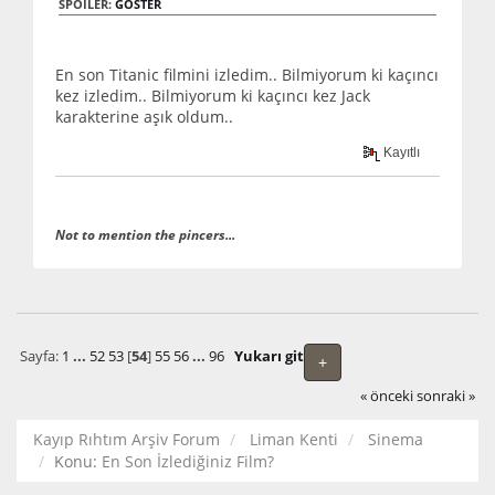
SPOILER:
GÖSTER
En son Titanic filmini izledim.. Bilmiyorum ki kaçıncı
kez izledim.. Bilmiyorum ki kaçıncı kez Jack
karakterine aşık oldum..
Kayıtlı
Not to mention the pincers...
Sayfa:
1
...
52
53
[
54
]
55
56
...
96
Yukarı git
+
« önceki
sonraki »
Kayıp Rıhtım Arşiv Forum
Liman Kenti
Sinema
Konu:
En Son İzlediğiniz Film?