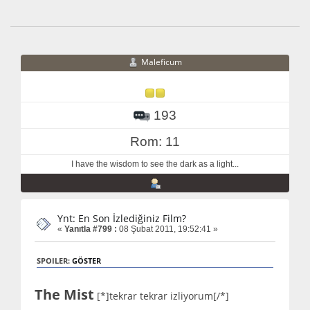
Maleficum
193
Rom: 11
I have the wisdom to see the dark as a light...
Ynt: En Son İzlediğiniz Film?
«
Yanıtla #799 :
08 Şubat 2011, 19:52:41 »
SPOILER:
GÖSTER
The Mist
[*]tekrar tekrar izliyorum[/*]