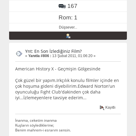
167
Rom: 1
Düşsever...
Ynt: En Son İzlediğiniz Film?
«
Yanıtla #806 :
13 Şubat 2011, 01:06:20 »
American History X - Geçmişin Gölgesinde
Çok güzel bir yapım.Irkçılık konulu filmler içinde en
çok hoşuma gideni diyebilirim.Edward Norton'un
oyunculuğu Fıght Club'dakinden çok daha
iyi...İzlemeyenlere tavsiye ederim...
Kayıtlı
İnanma, ceketim inanma
Kuşların söylediklerine;
Benim mahrem-i esrarım sensin.