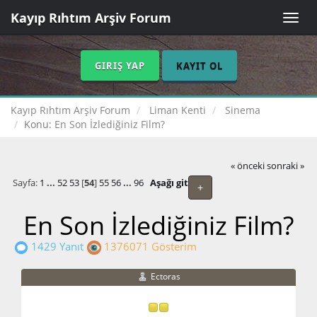
Kayıp Rıhtım Arşiv Forum
Toggle
naviga
GIRIŞ YAP
KAYIT OL
Kayıp Rıhtım Arşiv Forum
Liman Kenti
Sinema
Konu:
En Son İzlediğiniz Film?
« önceki
sonraki »
Sayfa:
1
...
52
53
[
54
]
55
56
...
96
Aşağı git
+
En Son İzlediğiniz Film?
1429 Yanıt
1376071 Gösterim
Ectoras