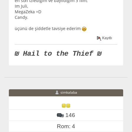
en son izlediğim ve bayıldığım 3 film;
Im Juli,
MegaZeka =D
Candy.
üçünü de şiddetle tavsiye ederim
Kayıtlı
₪ Hail to the Thief ₪
simkalaba
146
Rom: 4