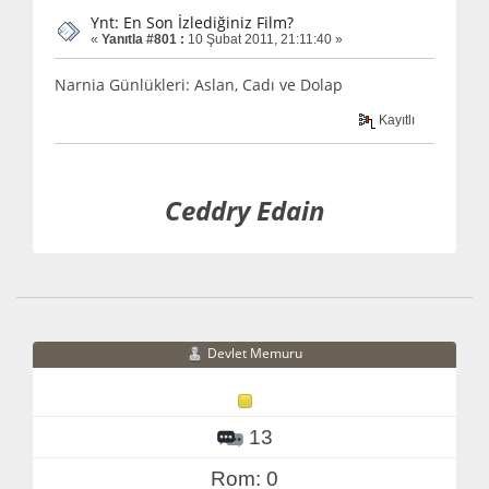
Ynt: En Son İzlediğiniz Film?
«
Yanıtla #801 :
10 Şubat 2011, 21:11:40 »
Narnia Günlükleri: Aslan, Cadı ve Dolap
Kayıtlı
Ceddry Edain
Devlet Memuru
13
Rom: 0