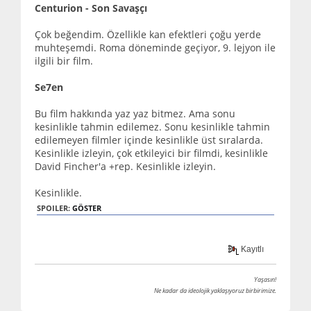
Centurion - Son Savaşçı
Çok beğendim. Özellikle kan efektleri çoğu yerde
muhteşemdi. Roma döneminde geçiyor, 9. lejyon ile
ilgili bir film.
Se7en
Bu film hakkında yaz yaz bitmez. Ama sonu
kesinlikle tahmin edilemez. Sonu kesinlikle tahmin
edilemeyen filmler içinde kesinlikle üst sıralarda.
Kesinlikle izleyin, çok etkileyici bir filmdi, kesinlikle
David Fincher'a +rep. Kesinlikle izleyin.
Kesinlikle.
SPOILER:
GÖSTER
Kayıtlı
Yaşasın!
Ne kadar da ideolojik yaklaşıyoruz birbirimize.