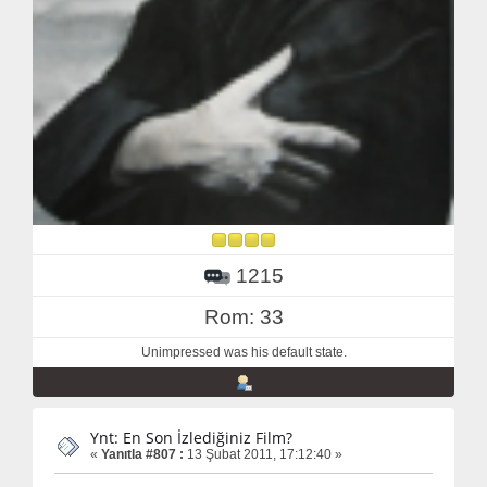
1215
Rom: 33
Unimpressed was his default state.
Ynt: En Son İzlediğiniz Film?
«
Yanıtla #807 :
13 Şubat 2011, 17:12:40 »