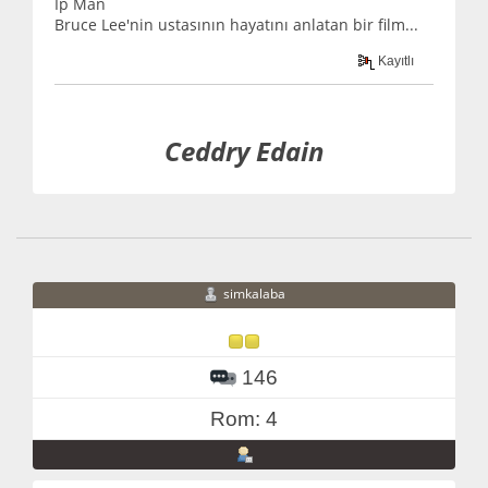
İp Man
Bruce Lee'nin ustasının hayatını anlatan bir film...
Kayıtlı
Ceddry Edain
simkalaba
146
Rom: 4