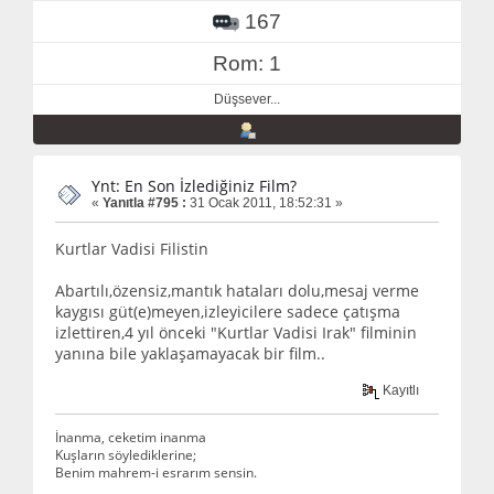
167
Rom: 1
Düşsever...
Ynt: En Son İzlediğiniz Film?
«
Yanıtla #795 :
31 Ocak 2011, 18:52:31 »
Kurtlar Vadisi Filistin
Abartılı,özensiz,mantık hataları dolu,mesaj verme
kaygısı güt(e)meyen,izleyicilere sadece çatışma
izlettiren,4 yıl önceki "Kurtlar Vadisi Irak" filminin
yanına bile yaklaşamayacak bir film..
Kayıtlı
İnanma, ceketim inanma
Kuşların söylediklerine;
Benim mahrem-i esrarım sensin.