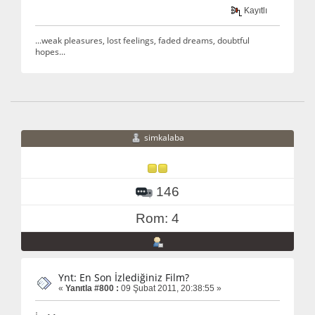
Kayıtlı
...weak pleasures, lost feelings, faded dreams, doubtful
hopes...
simkalaba
146
Rom: 4
Ynt: En Son İzlediğiniz Film?
«
Yanıtla #800 :
09 Şubat 2011, 20:38:55 »