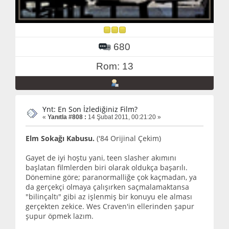
680
Rom: 13
Ynt: En Son İzlediğiniz Film?
«
Yanıtla #808 :
14 Şubat 2011, 00:21:20 »
Elm Sokağı Kabusu.
('84 Orijinal Çekim)
Gayet de iyi hoştu yani, teen slasher akımını
başlatan filmlerden biri olarak oldukça başarılı.
Dönemine göre; paranormalliğe çok kaçmadan, ya
da gerçekçi olmaya çalışırken saçmalamaktansa
"bilinçaltı" gibi az işlenmiş bir konuyu ele alması
gerçekten zekice. Wes Craven'in ellerinden şapur
şupur öpmek lazım.