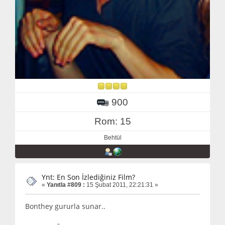
900
Rom: 15
Behtül
Ynt: En Son İzlediğiniz Film?
«
Yanıtla #809 :
15 Şubat 2011, 22:21:31 »
Bonthey gururla sunar..