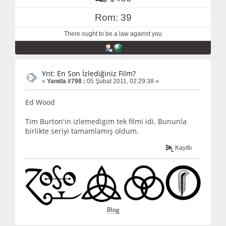
Rom: 39
There ought to be a law against you
Ynt: En Son İzlediğiniz Film?
«
Yanıtla #798 :
05 Şubat 2011, 02:29:38 »
Ed Wood
Tim Burton'ın izlemedigim tek filmi idi. Bununla
birlikte seriyi tamamlamış oldum.
Kayıtlı
Blog