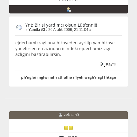
Ynt: Birisi yardımcı olsun Lütfenn!!!
«
Yanıtla #3 :
26 Aralık 2009, 21:11:04 »
ejderhamizragi ana hikayeden ayrilip yan hikaye
yonelirsen en azindan icindeki ejderhamizragi
acligini bastirabilirsin.
Kayıtlı
ph'nglui mglw'nafh cthulhu r'lyeh wagh'nagl fhtagn
zekican5