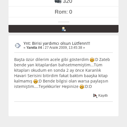
320
Rom: 0
.............
Ynt: Birisi yardımcı olsun Lütfenn!!!
«
Yanıtla #4 :
27 Aralık 2009, 13:45:38 »
Başta özür dilerim acele gibi gösterdim
:D Zateb
bende yan kitaplardan bahsetmemiştim...Tüm
kitapları okudum en sonda 2 ay önce Karanlık
Havari Serisini bitirdim fakat baktım baaşka kitap
kalmamış
:D Bende bilgisi olan warsa paylaşsın
istemiştim....Teşekkürler Hepinize
:D:D
Kayıtlı