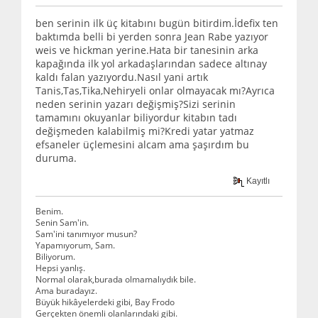
ben serinin ilk üç kitabını bugün bitirdim.İdefix ten
baktımda belli bi yerden sonra Jean Rabe yazıyor
weis ve hickman yerine.Hata bir tanesinin arka
kapağında ilk yol arkadaşlarından sadece altınay
kaldı falan yazıyordu.Nasıl yani artık
Tanis,Tas,Tika,Nehiryeli onlar olmayacak mı?Ayrıca
neden serinin yazarı değişmiş?Sizi serinin
tamamını okuyanlar biliyordur kitabın tadı
değişmeden kalabilmiş mi?Kredi yatar yatmaz
efsaneler üçlemesini alcam ama şaşırdım bu
duruma.
Kayıtlı
Benim.
Senin Sam'in.
Sam'ini tanımıyor musun?
Yapamıyorum, Sam.
Biliyorum.
Hepsi yanlış.
Normal olarak,burada olmamalıydık bile.
Ama buradayız.
Büyük hikâyelerdeki gibi, Bay Frodo
Gerçekten önemli olanlarındaki gibi.