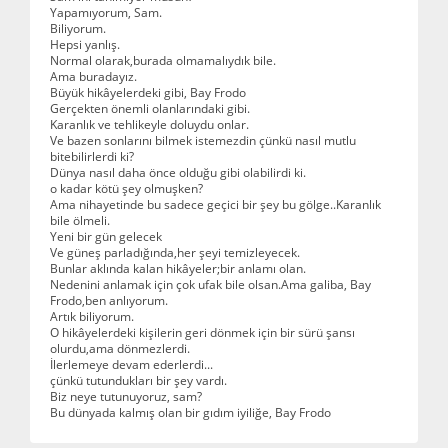
Yapamıyorum, Sam.
Biliyorum.
Hepsi yanlış.
Normal olarak,burada olmamalıydık bile.
Ama buradayız.
Büyük hikâyelerdeki gibi, Bay Frodo
Gerçekten önemli olanlarındaki gibi.
Karanlık ve tehlikeyle doluydu onlar.
Ve bazen sonlarını bilmek istemezdin çünkü nasıl mutlu
bitebilirlerdi ki?
Dünya nasıl daha önce olduğu gibi olabilirdi ki.
o kadar kötü şey olmuşken?
Ama nihayetinde bu sadece geçici bir şey bu gölge..Karanlık
bile ölmeli.
Yeni bir gün gelecek
Ve güneş parladığında,her şeyi temizleyecek.
Bunlar aklında kalan hikâyeler;bir anlamı olan.
Nedenini anlamak için çok ufak bile olsan.Ama galiba, Bay
Frodo,ben anlıyorum.
Artık biliyorum.
O hikâyelerdeki kişilerin geri dönmek için bir sürü şansı
olurdu,ama dönmezlerdi.
İlerlemeye devam ederlerdi...
çünkü tutundukları bir şey vardı.
Biz neye tutunuyoruz, sam?
Bu dünyada kalmış olan bir gıdım iyiliğe, Bay Frodo