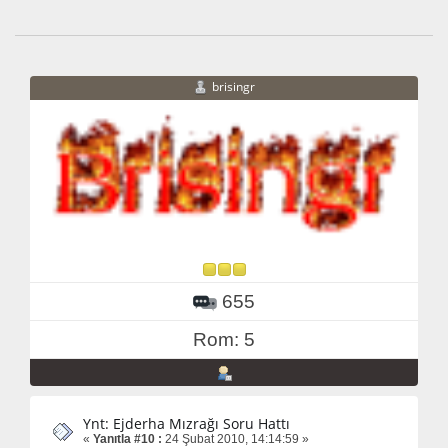
brisingr
655
Rom: 5
Ynt: Ejderha Mızrağı Soru Hattı
«
Yanıtla #10 :
24 Şubat 2010, 14:14:59 »