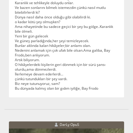
Karanlık ve tehlikeyle doluydu onlar.
Ve bazen sonlarını bilmek istemezdin çünkü nasıl mutlu
bitebilirlerdi ki?
Dünya nasıl daha önce olduğu gibi olabilirdi ki.
o kadar kötü şey olmuşken?
Ama nihayetinde bu sadece geçici bir şey bu gölge..Karanlık
bile ölmeli.
Yeni bir gün gelecek
Ve güneş parladığında,her şeyi temizleyecek.
Bunlar aklında kalan hikâyeler;bir anlamı olan.
Nedenini anlamak için çok ufak bile olsan.Ama galiba, Bay
Frodo,ben anlıyorum.
Artık biliyorum.
O hikâyelerdeki kişilerin geri dönmek için bir sürü şansı
olurdu,ama dönmezlerdi.
İlerlemeye devam ederlerdi...
çünkü tutundukları bir şey vardı.
Biz neye tutunuyoruz, sam?
Bu dünyada kalmış olan bir gıdım iyiliğe, Bay Frodo
DarLy OpuS