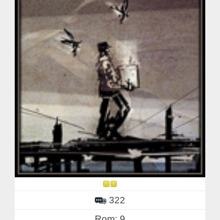
322
Rom: 9