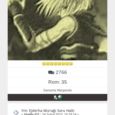
2766
Rom: 35
Dansımız Marşandiz
Ynt: Ejderha Mızrağı Soru Hattı
«
Yanıtla #11 :
24 Şubat 2010, 16:29:24 »