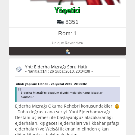
8351
Rom: 1
Unique Ravenclaw
Ynt: Ejderha Mızrağı Soru Hattı
«
Yanıtla #14 :
26 Şubat 2010, 20:04:38 »
Alıntı yapılan: Elendil - 26 Şubat 2010, 20:00:02
Ejderha Mızrağı'nı okudum diyebilmek için hangi kitaplar
okumalı?
Ejderha Mızrağı Okuma Rehebri konusundakileri
. Daha doğrusu ana seriyi. Yani Ejderhamızrağı
Destanı üçlemesi ile başlayan(güz alacakaranlığı
ejderhaları, kış gecesi ejderhaları ve ilkbahar şafağı
ejderhaları) ve Weis&Hickman'ın elinden çıkan
diğer kitaplara bakılmalı derim.