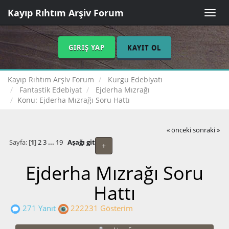
Kayıp Rıhtım Arşiv Forum
Toggle
naviga
GIRIŞ YAP
KAYIT OL
Kayıp Rıhtım Arşiv Forum
Kurgu Edebiyatı
Fantastik Edebiyat
Ejderha Mızrağı
Konu:
Ejderha Mızrağı Soru Hattı
« önceki
sonraki »
Sayfa: [
1
]
2
3
...
19
Aşağı git
+
Ejderha Mızrağı Soru
Hattı
271 Yanıt
222231 Gösterim