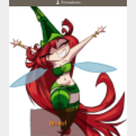
Fırtınakıran