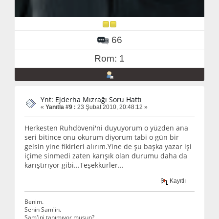
66
Rom: 1
Ynt: Ejderha Mızrağı Soru Hattı
«
Yanıtla #9 :
23 Şubat 2010, 20:48:12 »
Herkesten Ruhdöveni'ni duyuyorum o yüzden ana
seri bitince onu okurum diyorum tabi o gün bir
gelsin yine fikirleri alırım.Yine de şu başka yazar işi
içime sinmedi zaten karışık olan durumu daha da
karıştırıyor gibi...Teşekkürler...
Kayıtlı
Benim.
Senin Sam'in.
Sam'ini tanımıyor musun?