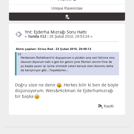
Unique Ravenclaw
Ynt: Ejderha Mızrağı Soru Hattı
«
Yanıtla #12 :
26 Şubat 2010, 19:53:24 »
Alıntı yapılan: Sirius Red - 23 Şubat 2010, 20:48:12
Herkesten Ruhdöveni'ni duyuyorum o yüzden ana seri bitince onu
okurum diyorum tabi o gün bir gelsin yine fikirleri alırım.Yine de
şu başka yazar işi içime sinmedi zaten karışık olan durumu daha
da karıştırıyor gibi...Teşekkürler...
Doğru söze ne denir
. Herkes bilir ki ben de böyle
düşünüyorum. Weis&Hickman ile Ejderhamızrağı
bir başka
Kayıtlı