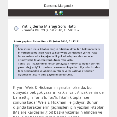
Dansımız Marşandiz
Ynt: Ejderha Mızrağı Soru Hattı
«
Yanıtla #8 :
23 Şubat 2010, 15:59:03 »
Alıntı yapılan: Sirius Red - 23 Şubat 2010, 01:12:21
ben serinin ilk üç kitabını bugün bitirdim.İdefix ten baktımda belli
bi yerden sonra Jean Rabe yazıyor weis ve hickman yerine.Hata
bir tanesinin arka kapağında ilk yol arkadaşlarından sadece
altınay kaldı falan yazıyordu.Nasıl yani artık
Tanis,Tas,Tika,Nehiryeli onlar olmayacak mı?Ayrıca neden serinin
yazarı değişmiş?Sizi serinin tamamını okuyanlar biliyordur kitabın
tadı değişmeden kalabilmiş mi?Kredi yatar yatmaz efsaneler
üçlemesini alcam ama şaşırdım bu duruma.
Krynn, Weis & Hickman'ın yaratısı olsa da, bu
dünyada pek çok yazarın katkısı var. Ancak senin de
bahsettiğin Tanis'li, Tas'lı, Tika'lı kitaplar seri
sonuna kadar Weis & Hickman ile gidiyor. Bunun
dışında karakterlerin geçmişleri için yazılan kitaplar
(Majere Kardeşler gibi) başka yazarların elinden ve