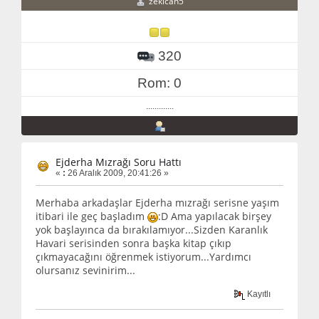
zekican5
320
Rom: 0
.............
Ejderha Mızrağı Soru Hattı
«
:
26 Aralık 2009, 20:41:26 »
Merhaba arkadaşlar Ejderha mızrağı serisne yaşım
itibari ile geç başladım
:D Ama yapılacak birşey
yok başlayınca da bırakılamıyor...Sizden Karanlık
Havari serisinden sonra başka kitap çıkıp
çıkmayacağını öğrenmek istiyorum...Yardımcı
olursanız sevinirim...
Kayıtlı