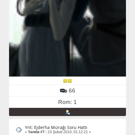
66
Rom: 1
Ynt: Ejderha Mızrağı Soru Hattı
«
Yanıtla #7 :
23 Şubat 2010, 01:12:21 »