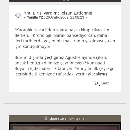
Ynt: Birisi yardımcı olsun Lütfenn!!!
«
Yanıtla #2 :
26 Aralık 2009, 21:08:23 »
"Karanlık Havari"den sonra başka kitap çıkacak mı,
derken... Kronolojik olarak bahsediyorsan, daha
ileri tarihlerde geçen bir maceranın yazılması şu an
için konuşulmuyor.
Bunun dışında geçtiğimiz Ağustos ayında çıkan;
ancak henüz(!) dilimize çevrilmeyen "Kumsaati
Büyücü Ejderhaları" kitabı var. Yeni yılın ilk çeyreği
içerisinde ülkemizde raflardaki yerini alacak
mış.
Kayıtlı
cigarette smoking man