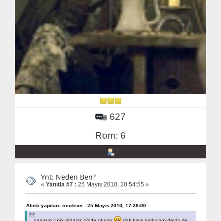
627
Rom: 6
Ynt: Neden Ben?
«
Yanıtla #7 :
25 Mayıs 2010, 20:54:55 »
Alıntı yapılan: neutron - 25 Mayıs 2010, 17:28:00
sanırım tipik ablalar böyle oluyor
dakikaya kalkıcam deyip de