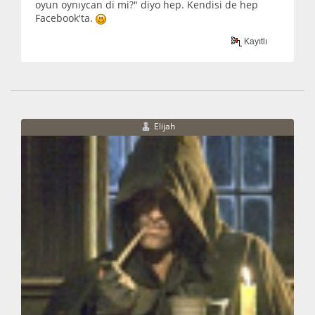
oyun oynıycan di mi?" diyo hep. Kendisi de hep
Facebook'ta.
Kayıtlı
Elijah