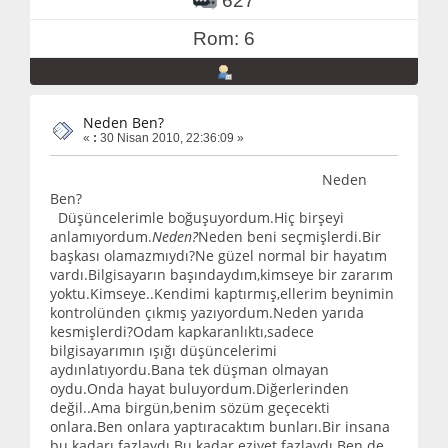
627
Rom: 6
Neden Ben?
«
:
30 Nisan 2010, 22:36:09 »
Neden
Ben?
Düşüncelerimle boğuşuyordum.Hiç birşeyi
anlamıyordum.
Neden?
Neden beni seçmişlerdi.Bir
başkası olamazmıydı?Ne güzel normal bir hayatım
vardı.Bilgisayarın başındaydım,kimseye bir zararım
yoktu.Kimseye..Kendimi kaptırmış,ellerim beynimin
kontrolünden çıkmış yazıyordum.Neden yarıda
kesmişlerdi?Odam kapkaranlıktı,sadece
bilgisayarımın ışığı düşüncelerimi
aydınlatıyordu.Bana tek düşman olmayan
oydu.Onda hayat buluyordum.Diğerlerinden
değil..Ama birgün,benim sözüm geçecekti
onlara.Ben onlara yaptıracaktım bunları.Bir insana
bu kadarı fazlaydı.Bu kadar eziyet fazlaydı.Ben de