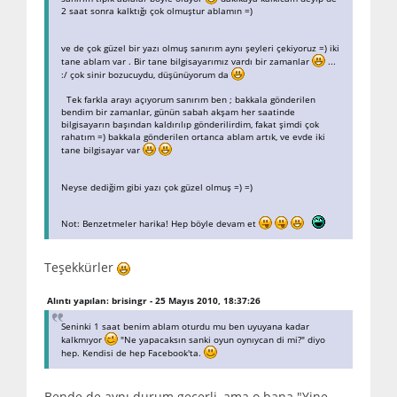
2 saat sonra kalktığı çok olmuştur ablamın =)
ve de çok güzel bir yazı olmuş sanırım aynı şeyleri çekiyoruz =) iki
tane ablam var . Bir tane bilgisayarımız vardı bir zamanlar
...
:/ çok sinir bozucuydu, düşünüyorum da
Tek farkla arayı açıyorum sanırım ben ; bakkala gönderilen
bendim bir zamanlar, günün sabah akşam her saatinde
bilgisayarın başından kaldırılıp gönderilirdim, fakat şimdi çok
rahatım =) bakkala gönderilen ortanca ablam artık, ve evde iki
tane bilgisayar var
Neyse dediğim gibi yazı çok güzel olmuş =) =)
Not: Benzetmeler harika! Hep böyle devam et
Teşekkürler
Alıntı yapılan: brisingr - 25 Mayıs 2010, 18:37:26
Seninki 1 saat benim ablam oturdu mu ben uyuyana kadar
kalkmıyor
"Ne yapacaksın sanki oyun oynıycan di mi?" diyo
hep. Kendisi de hep Facebook'ta.
Bende de aynı durum geçerli, ama o bana "Yine