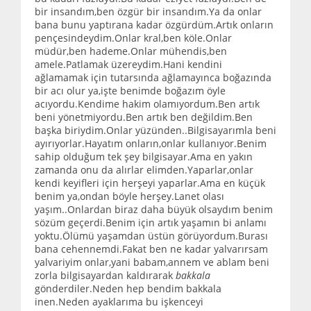
bir insandım,ben özgür bir insandım.Ya da onlar
bana bunu yaptırana kadar özgürdüm.Artık onların
pençesindeydim.Onlar kral,ben köle.Onlar
müdür,ben hademe.Onlar mühendis,ben
amele.Patlamak üzereydim.Hani kendini
ağlamamak için tutarsında ağlamayınca boğazında
bir acı olur ya,işte benimde boğazım öyle
acıyordu.Kendime hakim olamıyordum.Ben artık
beni yönetmiyordu.Ben artık ben değildim.Ben
başka biriydim.Onlar yüzünden..Bilgisayarımla beni
ayırıyorlar.Hayatım onların,onlar kullanıyor.Benim
sahip olduğum tek şey bilgisayar.Ama en yakın
zamanda onu da alırlar elimden.Yaparlar,onlar
kendi keyifleri için herşeyi yaparlar.Ama en küçük
benim ya,ondan böyle herşey.Lanet olası
yaşım..Onlardan biraz daha büyük olsaydım benim
sözüm geçerdi.Benim için artık yaşamın bi anlamı
yoktu.Ölümü yaşamdan üstün görüyordum.Burası
bana cehennemdi.Fakat ben ne kadar yalvarırsam
yalvariyim onlar,yani babam,annem ve ablam beni
zorla bilgisayardan kaldırarak
bakkala
gönderdiler.Neden hep bendim bakkala
inen.Neden ayaklarıma bu işkenceyi