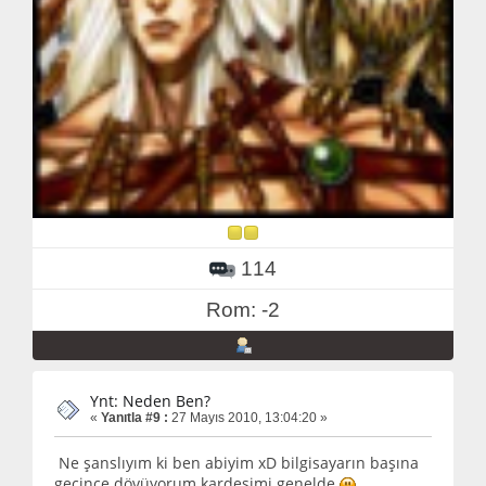
114
Rom: -2
Ynt: Neden Ben?
«
Yanıtla #9 :
27 Mayıs 2010, 13:04:20 »
Ne şanslıyım ki ben abiyim xD bilgisayarın başına
geçince dövüyorum kardeşimi genelde