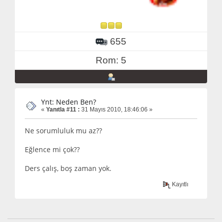
655
Rom: 5
Ynt: Neden Ben?
«
Yanıtla #11 :
31 Mayıs 2010, 18:46:06 »
Ne sorumluluk mu az??
Eğlence mi çok??
Ders çalış, boş zaman yok.
Kayıtlı