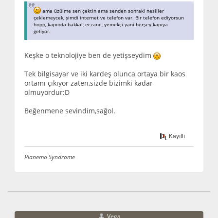
ama üzülme sen çektin ama senden sonraki nesiller
çeklemeycek, şimdi internet ve telefon var. Bir telefon ediyorsun
hopp, kapında bakkal, eczane, yemekçi yani herşey kapıya
geliyor.
Keşke o teknolojiye ben de yetişseydim
Tek bilgisayar ve iki kardeş olunca ortaya bir kaos
ortamı çıkıyor zaten,sizde bizimki kadar
olmuyordur:D
Beğenmene sevindim,sağol.
Kayıtlı
Planemo Syndrome
Vega