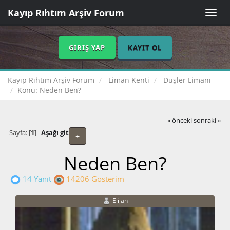
Kayıp Rıhtım Arşiv Forum
Toggle
naviga
GIRIŞ YAP
KAYIT OL
Kayıp Rıhtım Arşiv Forum
Liman Kenti
Düşler Limanı
Konu:
Neden Ben?
« önceki
sonraki »
Sayfa: [
1
]
Aşağı git
+
Neden Ben?
14 Yanıt
14206 Gösterim
Elijah