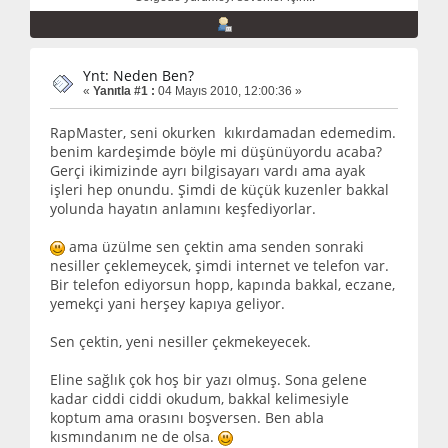
Ynt: Neden Ben?
«
Yanıtla #1 :
04 Mayıs 2010, 12:00:36 »
RapMaster, seni okurken kıkırdamadan edemedim.
benim kardeşimde böyle mi düşünüyordu acaba?
Gerçi ikimizinde ayrı bilgisayarı vardı ama ayak
işleri hep onundu. Şimdi de küçük kuzenler bakkal
yolunda hayatın anlamını keşfediyorlar.
ama üzülme sen çektin ama senden sonraki
nesiller çeklemeycek, şimdi internet ve telefon var.
Bir telefon ediyorsun hopp, kapında bakkal, eczane,
yemekçi yani herşey kapıya geliyor.
Sen çektin, yeni nesiller çekmekeyecek.
Eline sağlık çok hoş bir yazı olmuş. Sona gelene
kadar ciddi ciddi okudum, bakkal kelimesiyle
koptum ama orasını boşversen. Ben abla
kısmındanım ne de olsa.