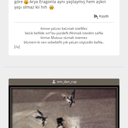
göre
Arya Eragonla aynı yaştaymış hem aşkın
yaşı olmaz kii hıh
Kayıtlı
kimse yaLnız kaLmak isteMez
beLki beNde sırf bu yüzdeN iNnmak istedim saNa
kimse Mutsuz oLmak istemez
biLmem ki sen sebebtiN çok yaLan söyLedin baNa..
[/u]
em_dan_rup