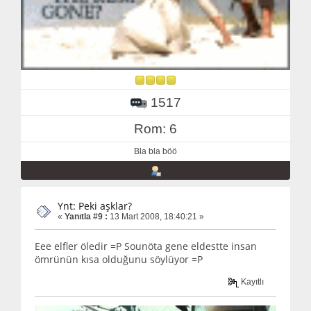
1517
Rom: 6
Bla bla böö
Ynt: Peki aşklar?
«
Yanıtla #9 :
13 Mart 2008, 18:40:21 »
Eee elfler öledir =P Sounöta gene eldestte insan
ömrünün kısa olduğunu söylüyor =P
Kayıtlı