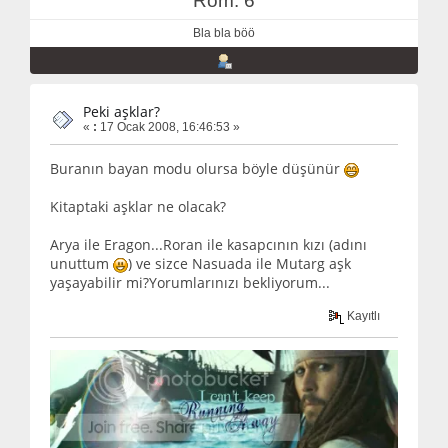
Rom: 6
Bla bla böö
Peki aşklar?
«
:
17 Ocak 2008, 16:46:53 »
Buranın bayan modu olursa böyle düşünür
Kitaptaki aşklar ne olacak?
Arya ile Eragon...Roran ile kasapcının kızı (adını
unuttum
) ve sizce Nasuada ile Mutarg aşk
yaşayabilir mi?Yorumlarınızı bekliyorum...
Kayıtlı