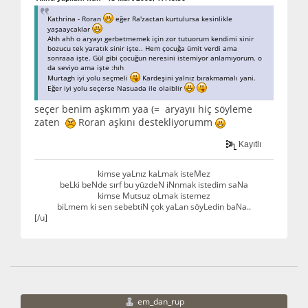
Kathrina - Roran
eğer Ra'zactan kurtulursa kesinlikle
yaşaaycaklar
Ahh ahh o aryayı gerbetmemek için zor tutuorum kendimi sinir
bozucu tek yaratık sinir işte.. Hem çocuğa ümit verdi ama
sonraaa işte. Gül gibi çocuğun neresini istemiyor anlamıyorum. o
da seviyo ama işte :hıh
Murtagh iyi yolu seçmeli
Kardeşini yalnız bırakmamalı yani.
Eğer iyi yolu seçerse Nasuada ile olaiblir
seçer benim aşkımm yaa (= aryayıı hiç söyleme
zaten
Roran aşkını destekliyorumm
Kayıtlı
kimse yaLnız kaLmak isteMez
beLki beNde sırf bu yüzdeN iNnmak istedim saNa
kimse Mutsuz oLmak istemez
biLmem ki sen sebebtiN çok yaLan söyLedin baNa..
[/u]
em_dan_rup