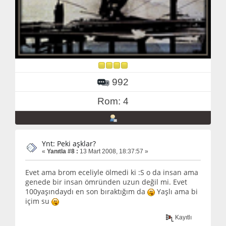
992
Rom: 4
Ynt: Peki aşklar?
«
Yanıtla #8 :
13 Mart 2008, 18:37:57 »
Evet ama brom eceliyle ölmedi ki :S o da insan ama
genede bir insan ömründen uzun değil mi. Evet
100yaşındaydı en son bıraktığım da
Yaşlı ama bi
içim su
Kayıtlı