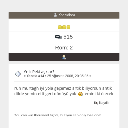
Khazidhea
515
Rom: 2
Ynt: Peki aşklar?
«
Yanıtla #14 :
25 Ağustos 2008, 20:35:36 »
ruh murtagh iyi yola geçemez artık biliyorsun antik
dilde yemin etti geri dönüşü yok
emini ki ölecek
Kayıtlı
You can win thousand fights, but you can only lose one!