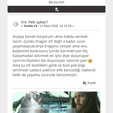
Bla bla böö
Ynt: Peki aşklar?
«
Yanıtla #4 :
13 Mart 2008, 18:14:28 »
Aryaya bende kızıyorum..Ama hakda vermek
lazım..Çünkü Eragon elf değil o kadar uzun
yaşamayacak.Arya Eragonu seviyor ama onu
kaybetme korkusunu içinde barımdırıyor.Hiç
başlamadan bitirmek en iyisi diye düşünüyor
sanırım.Paoloini öle düşünüyor sanırım yani
Ama şu elf özellikleri geldi ve bize pek bilgi
verilmedi sadece şeklinin elfe benzediği söylendi
belki de yaşama süreside benzemiştir.
Kayıtlı