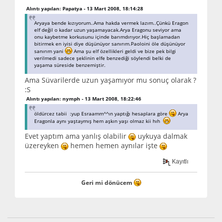
Alıntı yapılan: Papatya - 13 Mart 2008, 18:14:28
Aryaya bende kızıyorum..Ama hakda vermek lazım..Çünkü Eragon
elf değil o kadar uzun yaşamayacak.Arya Eragonu seviyor ama
onu kaybetme korkusunu içinde barımdırıyor.Hiç başlamadan
bitirmek en iyisi diye düşünüyor sanırım.Paoloini öle düşünüyor
sanırım yani
Ama şu elf özellikleri geldi ve bize pek bilgi
verilmedi sadece şeklinin elfe benzediği söylendi belki de
yaşama süreside benzemiştir.
Ama Süvarilerde uzun yaşamıyor mu sonuç olarak ?
:S
Alıntı yapılan: nymph - 13 Mart 2008, 18:22:46
öldürcez tabii :yup Esraamm^^ın yaptığı hesaplara göre
Arya
Eragonla aynı yaştaymış hem aşkın yaşı olmaz kii hıh
Evet yaptım ama yanlış olabilir
uykuya dalmak
üzereyken
hemen hemen aynılar işte
Kayıtlı
Geri mi dönücem