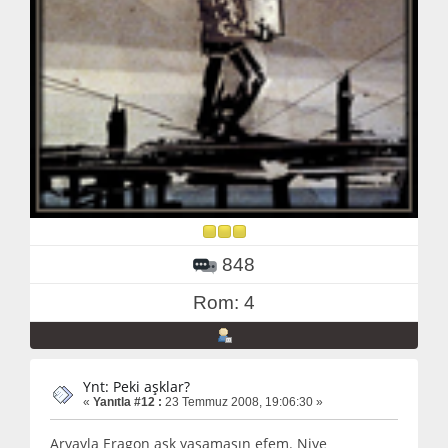
848
Rom: 4
Ynt: Peki aşklar?
«
Yanıtla #12 :
23 Temmuz 2008, 19:06:30 »
Aryayla Eragon aşk yaşamasın efem. Niye