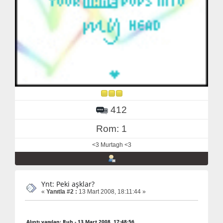
412
Rom: 1
<3 Murtagh <3
Ynt: Peki aşklar?
«
Yanıtla #2 :
13 Mart 2008, 18:11:44 »
Alıntı yapılan: Ruh - 13 Mart 2008, 17:48:56