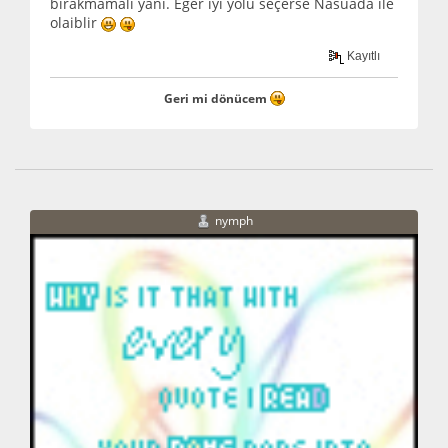
bırakmamalı yani. Eğer iyi yolu seçerse Nasuada ile
olaiblir
Kayıtlı
Geri mi dönücem
nymph