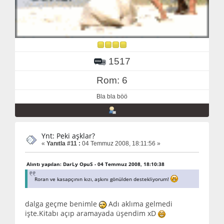
1517
Rom: 6
Bla bla böö
Ynt: Peki aşklar?
«
Yanıtla #11 :
04 Temmuz 2008, 18:11:56 »
Alıntı yapılan: DarLy OpuS - 04 Temmuz 2008, 18:10:38
Roran ve kasapçının kızı, aşkını gönülden destekliyorum!
dalga geçme benimle
Adı aklıma gelmedi
işte.Kitabı açıp aramayada üşendim xD