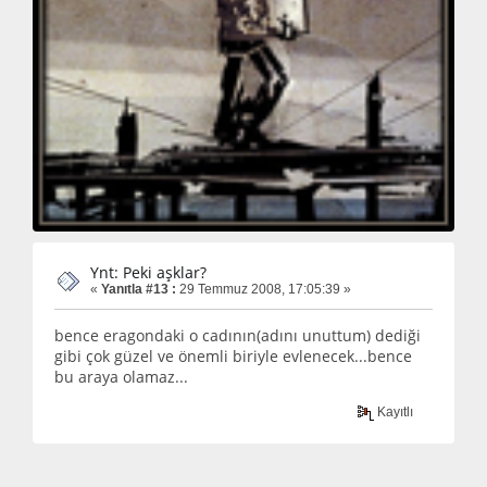
Ynt: Peki aşklar?
«
Yanıtla #13 :
29 Temmuz 2008, 17:05:39 »
bence eragondaki o cadının(adını unuttum) dediği
gibi çok güzel ve önemli biriyle evlenecek...bence
bu araya olamaz...
Kayıtlı