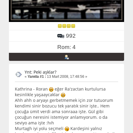
992
Rom: 4
Ynt: Peki aşklar?
«
Yanıtla #1 :
13 Mart 2008, 17:48:56 »
Kathrina - Roran
eğer Ra'zactan kurtulursa
kesinlikle yaşaaycaklar
Ahh ahh o aryayı gerbetmemek için zor tutuorum
kendimi sinir bozucu tek yaratık sinir işte.. Hem
çocuğa ümit verdi ama sonraaa işte. Gül gibi
çocuğun neresini istemiyor anlamıyorum. o da
seviyo ama işte :hıh
Murtagh iyi yolu seçmeli
Kardeşini yalnız