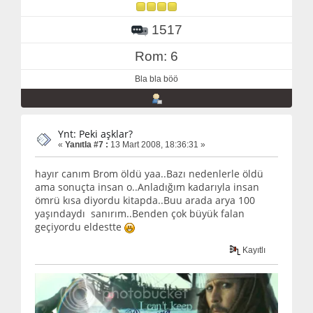
1517
Rom: 6
Bla bla böö
Ynt: Peki aşklar?
«
Yanıtla #7 :
13 Mart 2008, 18:36:31 »
hayır canım Brom öldü yaa..Bazı nedenlerle öldü
ama sonuçta insan o..Anladığım kadarıyla insan
ömrü kısa diyordu kitapda..Buu arada arya 100
yaşındaydı sanırım..Benden çok büyük falan
geçiyordu eldestte
Kayıtlı