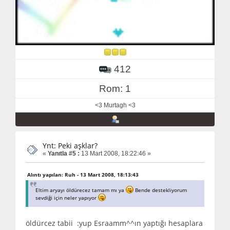
412
Rom: 1
<3 Murtagh <3
Ynt: Peki aşklar?
«
Yanıtla #5 :
13 Mart 2008, 18:22:46 »
Alıntı yapılan: Ruh - 13 Mart 2008, 18:13:43
Eltim aryayı öldürecez tamam mı ya
Bende destekliyorum
sevdiği için neler yapıyor
öldürcez tabii :yup Esraamm^^ın yaptığı hesaplara