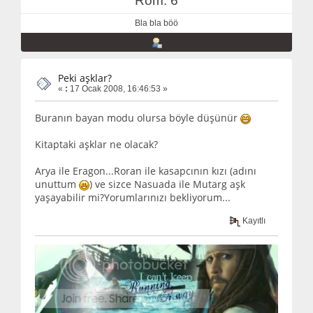
Rom: 6
Bla bla böö
Peki aşklar?
«
:
17 Ocak 2008, 16:46:53 »
Buranın bayan modu olursa böyle düşünür
Kitaptaki aşklar ne olacak?
Arya ile Eragon...Roran ile kasapcının kızı (adını
unuttum
) ve sizce Nasuada ile Mutarg aşk
yaşayabilir mi?Yorumlarınızı bekliyorum...
Kayıtlı