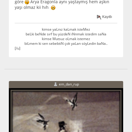
göre
Arya Eragonla aynı yaştaymış hem aşkın
yaşı olmaz kii hıh
Kayıtlı
kimse yaLnız kaLmak isteMez
beLki beNde sırf bu yüzdeN iNnmak istedim saNa
kimse Mutsuz oLmak istemez
biLmem ki sen sebebtiN çok yaLan söyLedin baNa..
[/u]
em_dan_rup