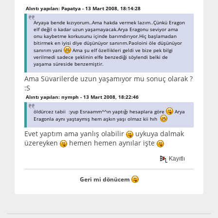
Alıntı yapılan: Papatya - 13 Mart 2008, 18:14:28
Aryaya bende kızıyorum..Ama hakda vermek lazım..Çünkü Eragon
elf değil o kadar uzun yaşamayacak.Arya Eragonu seviyor ama
onu kaybetme korkusunu içinde barımdırıyor.Hiç başlamadan
bitirmek en iyisi diye düşünüyor sanırım.Paoloini öle düşünüyor
sanırım yani
Ama şu elf özellikleri geldi ve bize pek bilgi
verilmedi sadece şeklinin elfe benzediği söylendi belki de
yaşama süreside benzemiştir.
Ama Süvarilerde uzun yaşamıyor mu sonuç olarak ?
:S
Alıntı yapılan: nymph - 13 Mart 2008, 18:22:46
öldürcez tabii :yup Esraamm^^ın yaptığı hesaplara göre
Arya
Eragonla aynı yaştaymış hem aşkın yaşı olmaz kii hıh
Evet yaptım ama yanlış olabilir
uykuya dalmak
üzereyken
hemen hemen aynılar işte
Kayıtlı
Geri mi dönücem