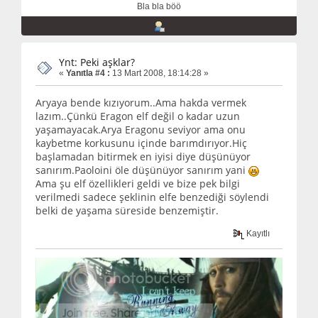
Bla bla böö
Ynt: Peki aşklar?
«
Yanıtla #4 :
13 Mart 2008, 18:14:28 »
Aryaya bende kızıyorum..Ama hakda vermek
lazım..Çünkü Eragon elf değil o kadar uzun
yaşamayacak.Arya Eragonu seviyor ama onu
kaybetme korkusunu içinde barımdırıyor.Hiç
başlamadan bitirmek en iyisi diye düşünüyor
sanırım.Paoloini öle düşünüyor sanırım yani
Ama şu elf özellikleri geldi ve bize pek bilgi
verilmedi sadece şeklinin elfe benzediği söylendi
belki de yaşama süreside benzemiştir.
Kayıtlı