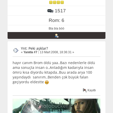
1517
Rom: 6
Bla bla böö
Ynt: Peki aşklar?
«
Yanıtla #7 :
13 Mart 2008, 18:36:31 »
hayır canım Brom öldü yaa..Bazı nedenlerle öldü
ama sonuçta insan o..Anladığım kadarıyla insan
ömrü kısa diyordu kitapda..Buu arada arya 100
yaşındaydı sanırım..Benden çok büyük falan
geçiyordu eldestte
Kayıtlı