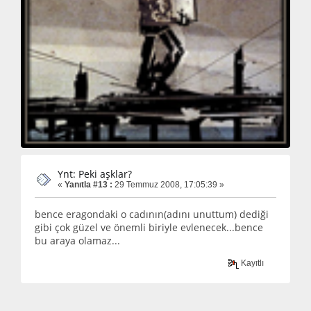
Ynt: Peki aşklar?
«
Yanıtla #13 :
29 Temmuz 2008, 17:05:39 »
bence eragondaki o cadının(adını unuttum) dediği
gibi çok güzel ve önemli biriyle evlenecek...bence
bu araya olamaz...
Kayıtlı