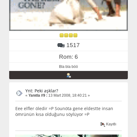
1517
Rom: 6
Bla bla böö
Ynt: Peki aşklar?
«
Yanıtla #9 :
13 Mart 2008, 18:40:21 »
Eee elfler öledir =P Sounöta gene eldestte insan
ömrünün kısa olduğunu söylüyor =P
Kayıtlı