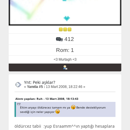
412
Rom: 1
<3 Murtagh <3
Ynt: Peki aşklar?
«
Yanıtla #5 :
13 Mart 2008, 18:22:46 »
Alıntı yapılan: Ruh - 13 Mart 2008, 18:13:43
Eltim aryayı öldürecez tamam mı ya
Bende destekliyorum
sevdiği için neler yapıyor
öldürcez tabii :yup Esraamm^^ın yaptığı hesaplara