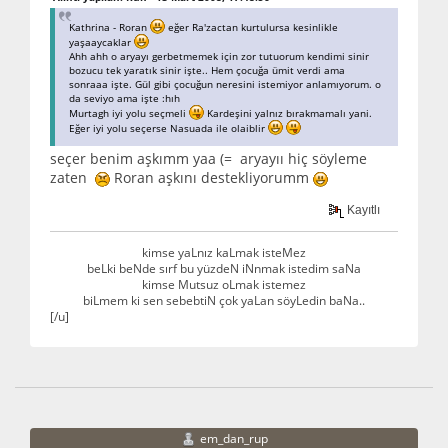
Kathrina - Roran
eğer Ra'zactan kurtulursa kesinlikle
yaşaaycaklar
Ahh ahh o aryayı gerbetmemek için zor tutuorum kendimi sinir
bozucu tek yaratık sinir işte.. Hem çocuğa ümit verdi ama
sonraaa işte. Gül gibi çocuğun neresini istemiyor anlamıyorum. o
da seviyo ama işte :hıh
Murtagh iyi yolu seçmeli
Kardeşini yalnız bırakmamalı yani.
Eğer iyi yolu seçerse Nasuada ile olaiblir
seçer benim aşkımm yaa (= aryayıı hiç söyleme
zaten
Roran aşkını destekliyorumm
Kayıtlı
kimse yaLnız kaLmak isteMez
beLki beNde sırf bu yüzdeN iNnmak istedim saNa
kimse Mutsuz oLmak istemez
biLmem ki sen sebebtiN çok yaLan söyLedin baNa..
[/u]
em_dan_rup