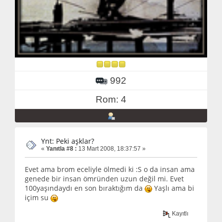
992
Rom: 4
Ynt: Peki aşklar?
«
Yanıtla #8 :
13 Mart 2008, 18:37:57 »
Evet ama brom eceliyle ölmedi ki :S o da insan ama
genede bir insan ömründen uzun değil mi. Evet
100yaşındaydı en son bıraktığım da
Yaşlı ama bi
içim su
Kayıtlı