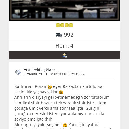
992
Rom: 4
Ynt: Peki aşklar?
«
Yanıtla #1 :
13 Mart 2008, 17:48:56 »
Kathrina - Roran
eğer Ra'zactan kurtulursa
kesinlikle yaşaaycaklar
Ahh ahh o aryayı gerbetmemek için zor tutuorum
kendimi sinir bozucu tek yaratık sinir işte.. Hem
çocuğa ümit verdi ama sonraaa işte. Gül gibi
çocuğun neresini istemiyor anlamıyorum. o da
seviyo ama işte :hıh
Murtagh iyi yolu seçmeli
Kardeşini yalnız