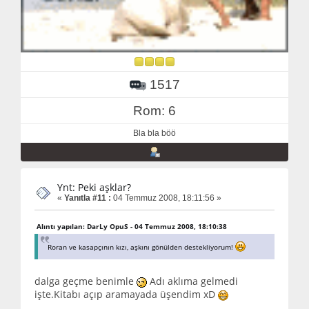
1517
Rom: 6
Bla bla böö
Ynt: Peki aşklar?
«
Yanıtla #11 :
04 Temmuz 2008, 18:11:56 »
Alıntı yapılan: DarLy OpuS - 04 Temmuz 2008, 18:10:38
Roran ve kasapçının kızı, aşkını gönülden destekliyorum!
dalga geçme benimle
Adı aklıma gelmedi
işte.Kitabı açıp aramayada üşendim xD