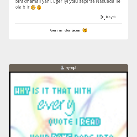
bırakmamalı yani. Eğer iyi yolu seçerse Nasuada ile
olaiblir
Kayıtlı
Geri mi dönücem
nymph