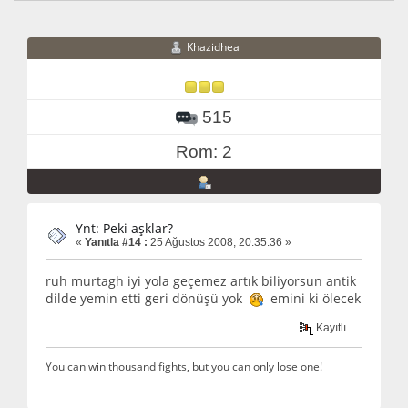
Khazidhea
515
Rom: 2
Ynt: Peki aşklar?
«
Yanıtla #14 :
25 Ağustos 2008, 20:35:36 »
ruh murtagh iyi yola geçemez artık biliyorsun antik
dilde yemin etti geri dönüşü yok
emini ki ölecek
Kayıtlı
You can win thousand fights, but you can only lose one!