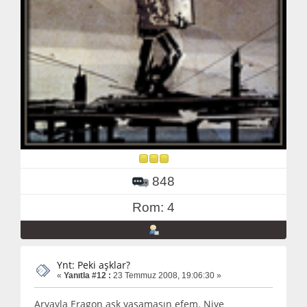
848
Rom: 4
Ynt: Peki aşklar?
«
Yanıtla #12 :
23 Temmuz 2008, 19:06:30 »
Aryayla Eragon aşk yaşamasın efem. Niye