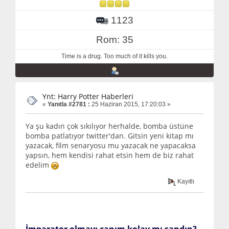
1123
Rom: 35
Time is a drug. Too much of it kills you.
Ynt: Harry Potter Haberleri
«
Yanıtla #2781 :
25 Haziran 2015, 17:20:03 »
Ya şu kadın çok sıkılıyor herhalde, bomba üstüne
bomba patlatıyor twitter'dan. Gitsin yeni kitap mı
yazacak, film senaryosu mu yazacak ne yapacaksa
yapsın, hem kendisi rahat etsin hem de biz rahat
edelim
Kayıtlı
İmparator
olmayı canım kolay mı sandın?