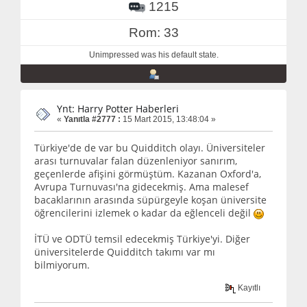
1215
Rom: 33
Unimpressed was his default state.
Ynt: Harry Potter Haberleri
«
Yanıtla #2777 :
15 Mart 2015, 13:48:04 »
Türkiye'de de var bu Quidditch olayı. Üniversiteler
arası turnuvalar falan düzenleniyor sanırım,
geçenlerde afişini görmüştüm. Kazanan Oxford'a,
Avrupa Turnuvası'na gidecekmiş. Ama malesef
bacaklarının arasında süpürgeyle koşan üniversite
öğrencilerini izlemek o kadar da eğlenceli değil
İTÜ ve ODTÜ temsil edecekmiş Türkiye'yi. Diğer
üniversitelerde Quidditch takımı var mı
bilmiyorum.
Kayıtlı