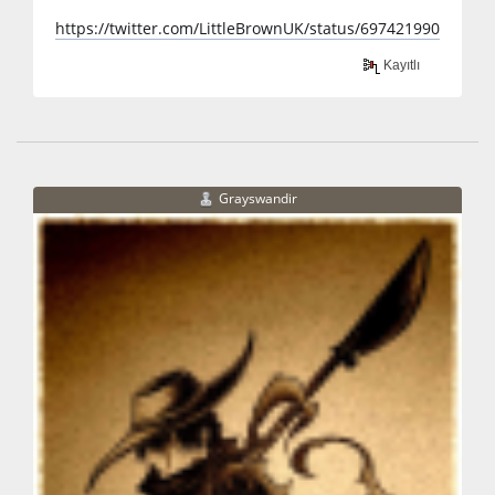
https://twitter.com/LittleBrownUK/status/69742199089494
Kayıtlı
Grayswandir