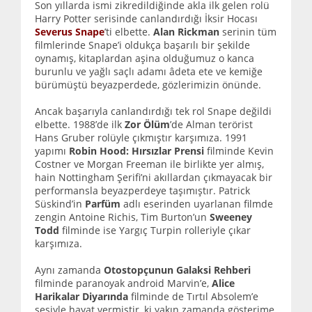
Son yıllarda ismi zikredildiğinde akla ilk gelen rolü
Harry Potter serisinde canlandırdığı İksir Hocası
Severus Snape
’ti elbette.
Alan Rickman
serinin tüm
filmlerinde Snape’i oldukça başarılı bir şekilde
oynamış, kitaplardan aşina olduğumuz o kanca
burunlu ve yağlı saçlı adamı âdeta ete ve kemiğe
bürümüştü beyazperdede, gözlerimizin önünde.
Ancak başarıyla canlandırdığı tek rol Snape değildi
elbette. 1988’de ilk
Zor Ölüm
’de Alman terörist
Hans Gruber rolüyle çıkmıştır karşımıza. 1991
yapımı
Robin Hood: Hırsızlar Prensi
filminde Kevin
Costner ve Morgan Freeman ile birlikte yer almış,
hain Nottingham Şerifi’ni akıllardan çıkmayacak bir
performansla beyazperdeye taşımıştır. Patrick
Süskind’in
Parfüm
adlı eserinden uyarlanan filmde
zengin Antoine Richis, Tim Burton’un
Sweeney
Todd
filminde ise Yargıç Turpin rolleriyle çıkar
karşımıza.
Aynı zamanda
Otostopçunun Galaksi Rehberi
filminde paranoyak android Marvin’e,
Alice
Harikalar Diyarında
filminde de Tırtıl Absolem’e
sesiyle hayat vermiştir, ki yakın zamanda gösterime