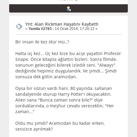
Ynt: Alan Rickman Hayatını Kaybetti
«
Yanıtla #2783 :
14 Ocak 2016, 17:26:12 »
Bir insan iki kez ölür mü..?
Hatta üç kez... Üç kez bize bu acıyı yaşattın Profesör
Snape. Önce kitapta ağlattın bizleri. Sonra filmde,
sonunun geleceğini bilerek izledik seni. "Always"
dediğinde hepimiz duygulandık. Ve şimdi... Şimdi
sonsuza dek gittin aramızdan.
Oysa bir sözün vardı hani. 80 yaşında, sallanan
sandalyende oturup Harry Potter'ı okuyacaktın.
Ailen sana "Bunca zaman sonra bile?" diye
sorduklarında, o meşhur cevabı verecektin; "Her
zaman..."
Oldu mu şimdi? Aramızdan bu kadar erken,
sessizce ayrılmak?