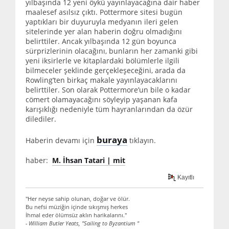
yılbaşında 12 yeni öykü yayınlayacağına dair haber
maalesef asılsız çıktı. Pottermore sitesi bugün
yaptıkları bir duyuruyla medyanın ileri gelen
sitelerinde yer alan haberin doğru olmadığını
belirttiler. Ancak yılbaşında 12 gün boyunca
sürprizlerinin olacağını, bunların her zamanki gibi
yeni iksirlerle ve kitaplardaki bölümlerle ilgili
bilmeceler şeklinde gerçekleşeceğini, arada da
Rowling’ten birkaç makale yayınlayacaklarını
belirttiler. Son olarak Pottermore’un bile o kadar
cömert olamayacağını söyleyip yaşanan kafa
karışıklığı nedeniyle tüm hayranlarından da özür
dilediler.
buraya
Haberin devamı için
tıklayın.
haber:
M. İhsan Tatari | mit
Kayıtlı
"Her neyse sahip olunan, doğar ve ölür.
Bu nefsi müziğin içinde sıkışmış herkes
İhmal eder ölümsüz aklın harikalarını."
- William Butler Yeats, "Sailing to Byzantium "