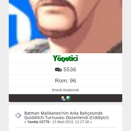
5536
Rom: 96
Kronik Anakronik
Batman Malikanesi’nin Arka Bahçesinde
Quidditch Turnuvası Düzenlendi (Ciddiyiz!)
«
Yanıtla #2776 :
15 Mart 2015, 12:27:30 »