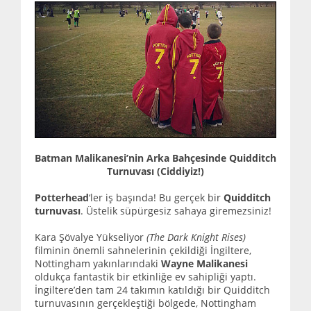
Batman Malikanesi’nin Arka Bahçesinde Quidditch
Turnuvası (Ciddiyiz!)
Potterhead
‘ler iş başında! Bu gerçek bir
Quidditch
turnuvası
. Üstelik süpürgesiz sahaya giremezsiniz!
Kara Şövalye Yükseliyor
(The Dark Knight Rises)
filminin önemli sahnelerinin çekildiği İngiltere,
Nottingham yakınlarındaki
Wayne Malikanesi
oldukça fantastik bir etkinliğe ev sahipliği yaptı.
İngiltere’den tam 24 takımın katıldığı bir Quidditch
turnuvasının gerçekleştiği bölgede, Nottingham