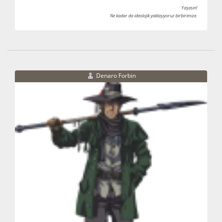
Yaşasın!
Ne kadar da ideolojik yaklaşıyoruz birbirimize.
Denaro Forbin