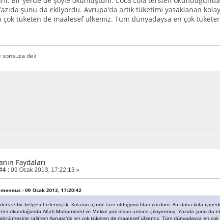
um. Bir yerde de şöyle okumuştum. Coca cola tersten okunduğund
Yazıda şunu da ekliyordu. Avrupa'da artık tüketimi yasaklanan kol
 çok tüketen de maalesef ülkemiz. Tüm dünyadaysa en çok tüketen
e sonsuza dek
lanın Faydaları
#4 :
09 Ocak 2013, 17:22:13 »
armeneus - 09 Ocak 2013, 17:20:42
 derste bir belgesel izlemiştik. Kolanın içinde fare olduğunu filan gördüm. Bir daha kola içm
sten okunduğunda Allah Muhammed ve Mekke yok olsun anlamı çıkıyormuş. Yazıda şunu da ekli
 görülmesine rağmen Avrupa'da en çok tüketen de maalesef ülkemiz. Tüm dünyadaysa en çok 