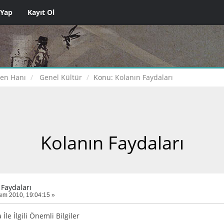
 Yap
Kayıt Ol
çen Hanı
Genel Kültür
Konu:
Kolanın Faydaları
Kolanın Faydaları
 Faydaları
ım 2010, 19:04:15 »
 İle İlgili Önemli Bilgiler