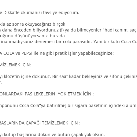
e Dikkatle okumanızı tavsiye ediyorum.
ıkla az sonra okuyacağınız birçok
en daha önceden biliyordunuz (!) ya da bilmeyenler "hadi canım, saç
lduğunu düşünüyorsanız, burada
 inanmadıysanız denemesi bir cola parasıdır. Yani bir kutu Coca Cola
 COLA ve PEPSİ ile ne gibi pratik işler yapabileceğinize:
MİZLEMEK İÇİN:
yı klozetin içine dökünüz. Bir saat kadar bekleyiniz ve sifonu çekiniz
.
NLARDAKI PAS LEKELERINI YOK ETMEK İÇİN :
ponunu Coca Cola''ya batırılmış bir sigara paketinin içindeki alüm
AŞLARINDA ÇAPAĞI TEMİZLEMEK İÇİN :
ayı kutup başlarına dokun ve bütün çapak yok olsun.