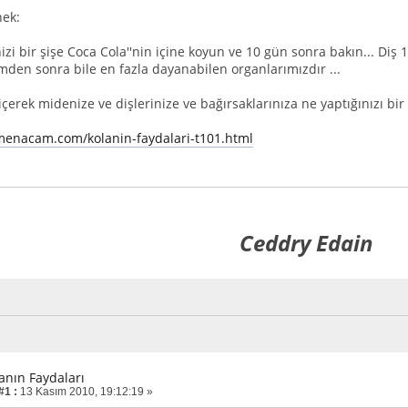
nek:
nizi bir şişe Coca Cola''nin içine koyun ve 10 gün sonra bakın... Di
mden sonra bile en fazla dayanabilen organlarımızdır ...
 içerek midenize ve dişlerinize ve bağırsaklarınıza ne yaptığınızı bi
menacam.com/kolanin-faydalari-t101.html
Ceddry Edain
lanın Faydaları
#1 :
13 Kasım 2010, 19:12:19 »