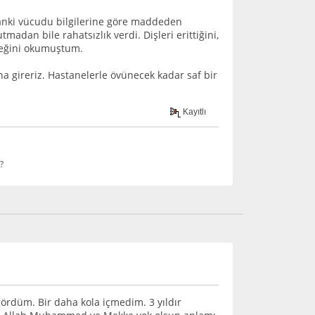
anki vücudu bilgilerine göre maddeden
dan bile rahatsızlık verdi. Dişleri erittiğini,
eceğini okumuştum.
sına gireriz. Hastanelerle övünecek kadar saf bir
Kayıtlı
?
 gördüm. Bir daha kola içmedim. 3 yıldır