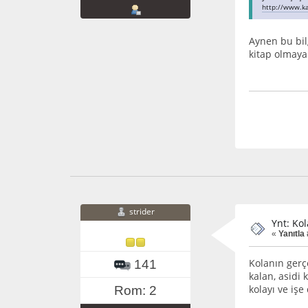
http://www.ka
Aynen bu bil
kitap olmayan
strider
Ynt: Ko
«
Yanıtla 
Kolanın gerç
141
kalan, asidi 
kolayı ve işe
Rom: 2