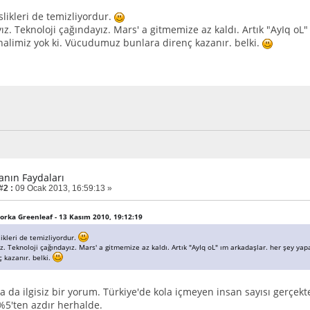
slikleri de temizliyordur.
ız. Teknoloji çağındayız. Mars' a gitmemize az kaldı. Artık "AyIq oL
halimiz yok ki. Vücudumuz bunlara direnç kazanır. belki.
lanın Faydaları
#2 :
09 Ocak 2013, 16:59:13 »
Alorka Greenleaf - 13 Kasım 2010, 19:12:19
likleri de temizliyordur.
ız. Teknoloji çağındayız. Mars' a gitmemize az kaldı. Artık "AyIq oL" ım arkadaşlar. her şey y
 kazanır. belki.
a da ilgisiz bir yorum. Türkiye'de kola içmeyen insan sayısı gerçek
 %5'ten azdır herhalde.