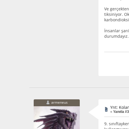
Ve gerçekten
tiksiniyor. 
karbondioksi
İnsanlar şarı
durumdayız. 
armeneus
Ynt: Kola
«
Yanıtla #3
9. sınıftayke