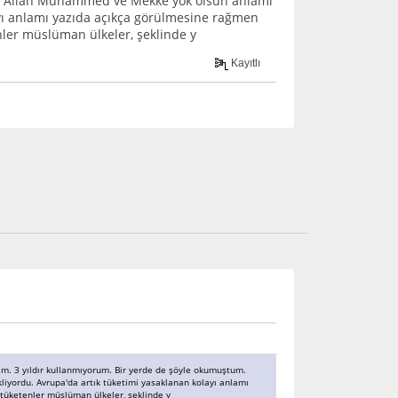
a Allah Muhammed ve Mekke yok olsun anlamı
ayı anlamı yazıda açıkça görülmesine rağmen
ler müslüman ülkeler, şeklinde y
Kayıtlı
edim. 3 yıldır kullanmıyorum. Bir yerde de şöyle okumuştum.
yordu. Avrupa'da artık tüketimi yasaklanan kolayı anlamı
tüketenler müslüman ülkeler, şeklinde y