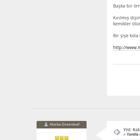
Başka bir ör
Kırılmış dişi
kemikler ölü
Bir şişe kola
http://www.
Alorka Greenleaf
Ynt: Ko
«
Yanıtla 