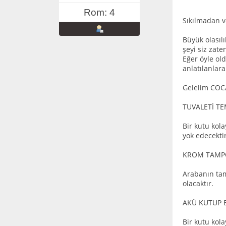
Rom: 4
Sıkılmadan v
Büyük olasıl
şeyi siz zat
Eğer öyle o
anlatılanlara
Gelelim COCA
TUVALETİ TE
Bir kutu kola
yok edecektir
KROM TAMPO
Arabanın tam
olacaktır.
AKÜ KUTUP B
Bir kutu kol