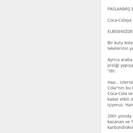
PASLANMIŞ B
Coca-Colaya b
ELBİSENİZDE
Bir kutu kola
lekelerinin 
Ayrıca araba
pisliği yapı
''dir.
Haa... isters
Cola''nin bu 
Coca-Cola ve 
kadar etkili
içiyoruz. Ha
2001 yılında 
kazanan ve 1
karbondioksit