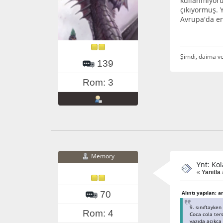
kullanmıyor
çıkıyormuş. 
Avrupa'da en
Şimdi, daima v
139
Rom: 3
Memory
Ynt: Ko
«
Yanıtla 
70
Alıntı yapılan: 
9. sınıftayken
Rom: 4
Coca cola ter
yazıda açıkça