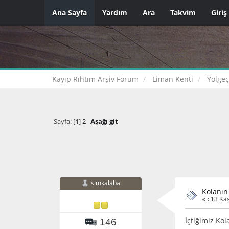
Ana Sayfa
Yardım
Ara
Takvim
Giriş
Kayıp Rıhtım Arşiv Forum
Liman Kenti
Yolge
Sayfa: [
1
]
2
Aşağı git
simkalaba
Kolanın
«
:
13 Kas
İçtiğimiz Kola
146