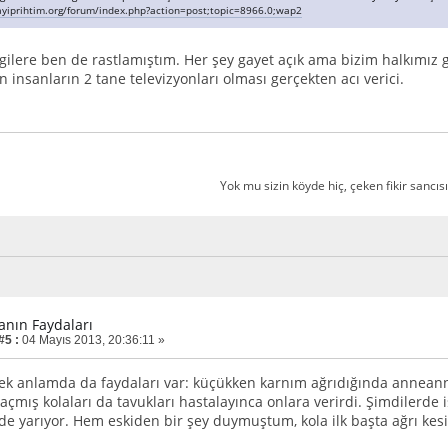
yiprihtim.org/forum/index.php?action=post;topic=8966.0;wap2
gilere ben de rastlamıştım. Her şey gayet açık ama bizim halkımız 
 insanların 2 tane televizyonları olması gerçekten acı verici.
Yok mu sizin köyde hiç, çeken fikir sancısı
lanın Faydaları
#5 :
04 Mayıs 2013, 20:36:11 »
ek anlamda da faydaları var: küçükken karnım ağrıdığında anneannem
kaçmış kolaları da tavukları hastalayınca onlara verirdi. Şimdilerde
 de yarıyor. Hem eskiden bir şey duymuştum, kola ilk başta ağrı kesic