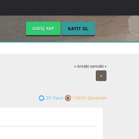
GIRIŞ YAP
KAYIT OL
« önceki
sonraki »
+
20 Yanıt
16665 Gösterim