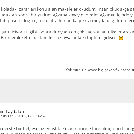
 koladaki zararları konu alan makaleler okudum, insan okudukça s
Okuduktan sonra bir yudum ağzıma koyayım dedim ağzımın içinde yutma
t deposu olduğu için vücutta her an kalp krizi meydana getirebil
l şarıl içiyor su gibi. Sonra dünyada en çok ilaç satılan ülkeler ara
Bir memlekette hastaneler fazlaysa anla ki toplum gidiyor.
Yok mu sizin köyde hiç, çeken fikir sancısı
nın Faydaları
 :
09 Ocak 2013, 17:20:42 »
n derste bir belgesel izlemiştik. Kolanın içinde fare olduğunu filan