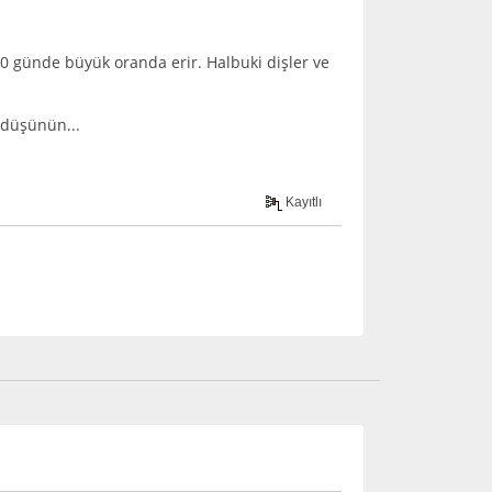
ş 10 günde büyük oranda erir. Halbuki dişler ve
r düşünün...
Kayıtlı