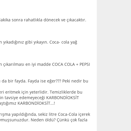
dakika sonra rahatlıkla dönecek ve çıkacaktır.
n yıkadığınız gibi yıkayın. Coca- cola yağ
in çıkarılması en iyi madde COCA COLA + PEPSI
u da bir fayda. Fayda ise eğer??? Peki nedir bu
ri eritmek için yeterlidir. Temizliklerde bu
senin tavsiye edemeyeceği KARBONDİOKSİT
ğraştığımız KARBONDİOKSİT...!
ışma yapıldığında, sekiz litre Coca-Cola içerek
duymuşsunuzdur. Neden öldü? Çünkü çok fazla