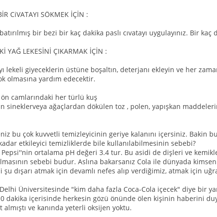
İR CiVATAYI SÖKMEK İÇİN :
atırılmış bir bezi bir kaç dakika paslı cıvatayı uygulayınız. Bir kaç 
Kİ YAĞ LEKESİNİ ÇIKARMAK İÇİN :
yı lekeli giyeceklerin üstüne boşaltın, deterjanı ekleyin ve her zama
yok olmasına yardım edecektir.
 ön camlarındaki her türlü kuş
şan sineklerveya ağaçlardan dökülen toz , polen, yapışkan maddeler
eniz bu çok kuvvetli temizleyicinin geriye kalanını içersiniz. Bakin b
kadar etkileyici temizliklerde bile kullanılabilmesinin sebebi?
Pepsi''nin ortalama pH değeri 3.4 tur. Bu asidi de dişleri ve kemikle
 olmasının sebebi budur. Aslına bakarsanız Cola ile dünyada kim
ni şu dışarı atmak için devamlı nefes alıp verdiğimiz, atmak için u
Delhi Üniversitesinde "kim daha fazla Coca-Cola içecek" diye bir yar
0 dakika içerisinde herkesin gözü önünde ölen kişinin haberini 
 almıştı ve kanında yeterli oksijen yoktu.