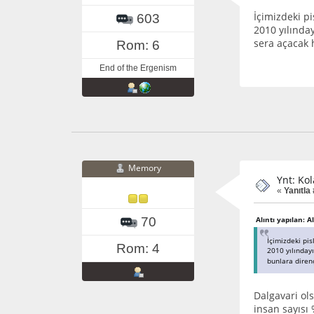
İçimizdeki pi
603
2010 yılınday
sera açacak 
Rom: 6
End of the Ergenism
Memory
Ynt: Ko
«
Yanıtla 
70
Alıntı yapılan: 
İçimizdeki pis
Rom: 4
2010 yılınday
bunlara direnç
Dalgavari ols
insan sayısı