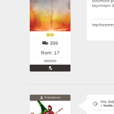
bölümüne gir
kaçırmayın 
http://turanm
399
Rom: 17
#800000
Fırtınakıran
Ynt: İnd
«
Yanıtla