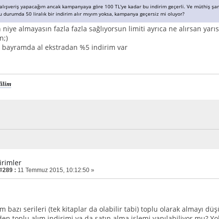
 alışveriş yapacağım ancak kampanyaya göre 100 TL'ye kadar bu indirim geçerli. Ve müthiş şansl
 durumda 50 liralık bir indirim alır mıyım yoksa, kampanya geçersiz mi oluyor?
ın niye almayasın fazla fazla sağlıyorsun limiti ayrıca ne alırsan ya
n;)
 bayramda al ekstradan %5 indirim var
ilim
irimler
 #289 :
11 Temmuz 2015, 10:12:50 »
im bazı serileri (tek kitaplar da olabilir tabi) toplu olarak almayı
den toplu alım indirimi ya da satın alma işlemi yapılabiliyor mu? Y