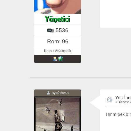
5536
Rom: 96
Kronik Anakronik
hyp0thesis
Ynt: İnd
«
Yanıtla
Hmm pek bir m