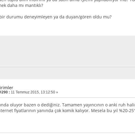
mek daha mı mantıklı?
e bir durumu deneyimleyen ya da duyan/gören oldu mu?
irimler
 #290 :
11 Temmuz 2015, 13:12:50 »
rında oluyor bazen o dediğiniz. Tamamen yayıncının o anki ruh halin
nternet fiyatlarının yanında çok komik kalıyor. Mesela bu yıl %20-25't