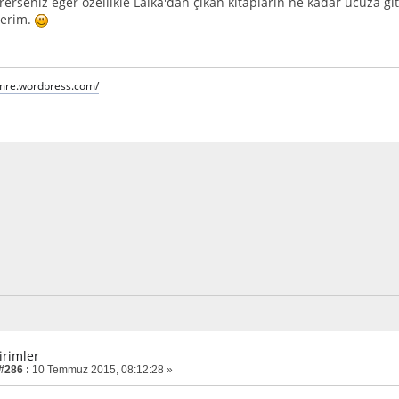
erseniz eğer özellikle Laika'dan çıkan kitapların ne kadar ucuza gi
derim.
emre.wordpress.com/
irimler
 #286 :
10 Temmuz 2015, 08:12:28 »