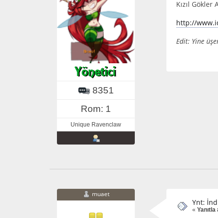
Kızıl Gökler 
http://www.i
Edit: Yine ü
8351
Rom: 1
Unique Ravenclaw
muaet
Ynt: İnd
«
Yanıtla