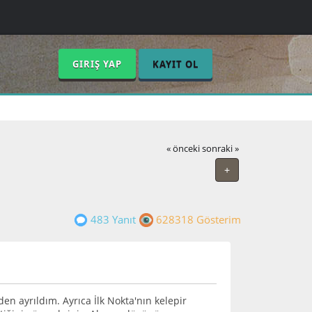
GIRIŞ YAP
KAYIT OL
« önceki
sonraki »
+
483 Yanıt
628318 Gösterim
den ayrıldım. Ayrıca İlk Nokta'nın kelepir