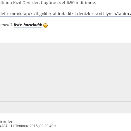
Altında Kızıl Denizler, bugüne özel %50 indirimde.
defix.com/kitap/kizil-gokler-altinda-kizil-denizler-scott-lynch
şenmedik
liste hazırladık
.
irimler
 #287 :
11 Temmuz 2015, 03:29:49 »