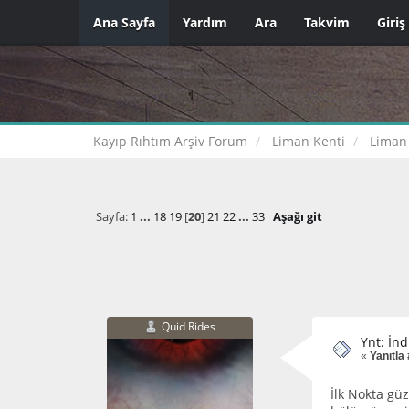
Ana Sayfa
Yardım
Ara
Takvim
Giriş
Kayıp Rıhtım Arşiv Forum
Liman Kenti
Liman
Sayfa:
1
...
18
19
[
20
]
21
22
...
33
Aşağı git
Quid Rides
Ynt: İnd
«
Yanıtla
İlk Nokta güz