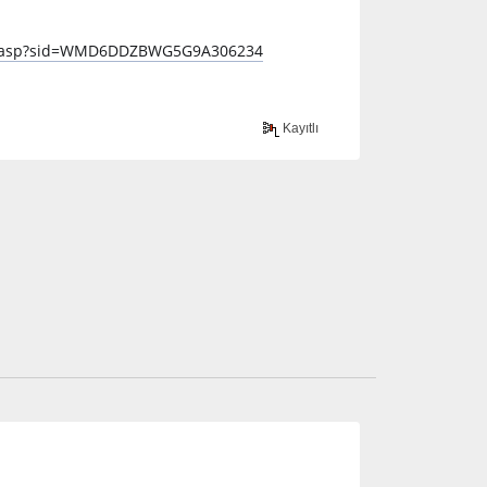
/tanim.asp?sid=WMD6DDZBWG5G9A306234
Kayıtlı