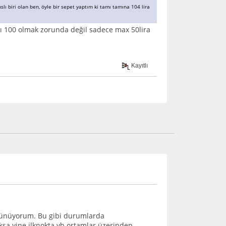
ı biri olan ben, öyle bir sepet yaptım ki tamı tamına 104 lira
rısı 100 olmak zorunda değil sadece max 50lira
Kayıtlı
 düşünüyorum. Bu gibi durumlarda
oksa yine ilknokta vb ortamlar üzerinden