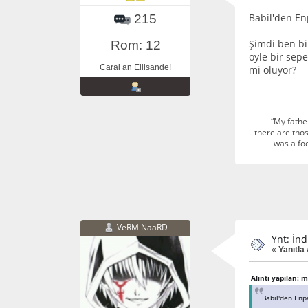
Babil'den Enp
215
Şimdi ben bi
Rom: 12
öyle bir sepe
Carai an Ellisande!
mi oluyor?
“My fathe
there are thos
was a foo
VeRMiNaaRD
Ynt: İnd
«
Yanıtla
Alıntı yapılan: 
Babil'den Enpa