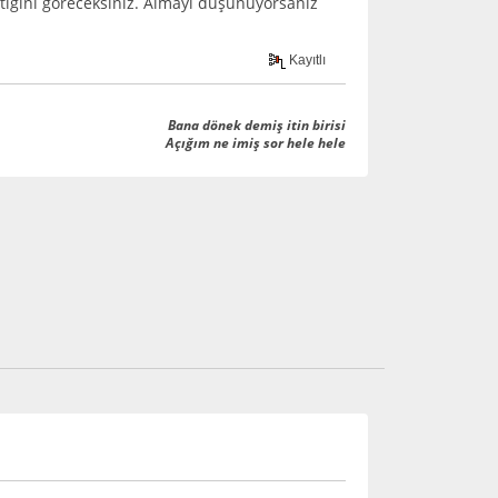
ttiğini göreceksiniz. Almayı düşünüyorsanız
Kayıtlı
Bana dönek demiş itin birisi
Açığım ne imiş sor hele hele