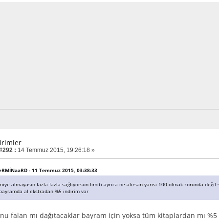
irimler
 #292 :
14 Temmuz 2015, 19:26:18 »
 VeRMİNaaRD - 11 Temmuz 2015, 03:38:33
n niye almayasın fazla fazla sağlıyorsun limiti ayrıca ne alırsan yarısı 100 olmak zorunda değil
bayramda al ekstradan %5 indirim var
nu falan mı dağıtacaklar bayram için yoksa tüm kitaplardan mı %5