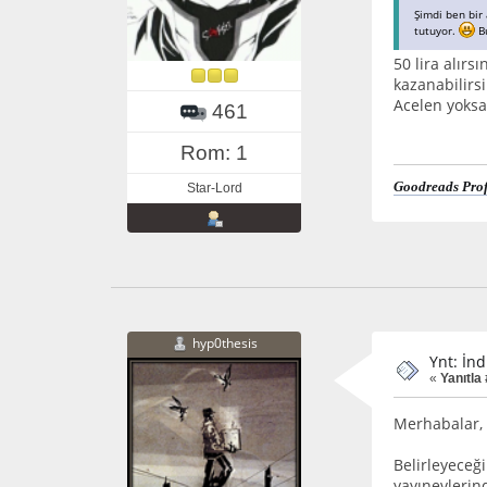
Şimdi ben bir
tutuyor.
Bu
50 lira alırs
kazanabilirsi
Acelen yoksa
461
Rom: 1
Goodreads Prof
Star-Lord
hyp0thesis
Ynt: İnd
«
Yanıtla
Merhabalar,
Belirleyeceğ
yayınevlerin