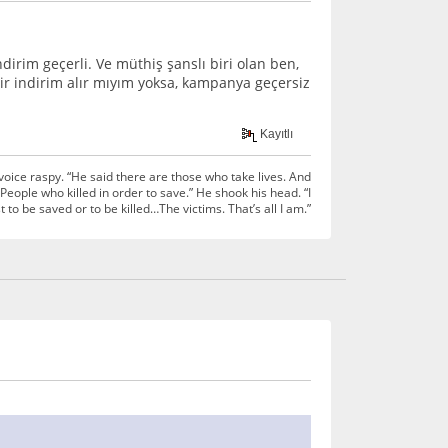
irim geçerli. Ve müthiş şanslı biri olan ben,
ir indirim alır mıyım yoksa, kampanya geçersiz
Kayıtlı
voice raspy. “He said there are those who take lives. And
People who killed in order to save.” He shook his head. “I
t to be saved or to be killed…The victims. That’s all I am.”