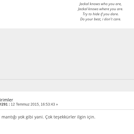
Jackal knows who you are,
Jackal knows where you are.
Try to hide if you dare.
Do your best, i don't care.
irimler
 #291 :
12 Temmuz 2015, 16:53:43 »
antığı yok gibi yani. Çok teşekkürler ilgin için.