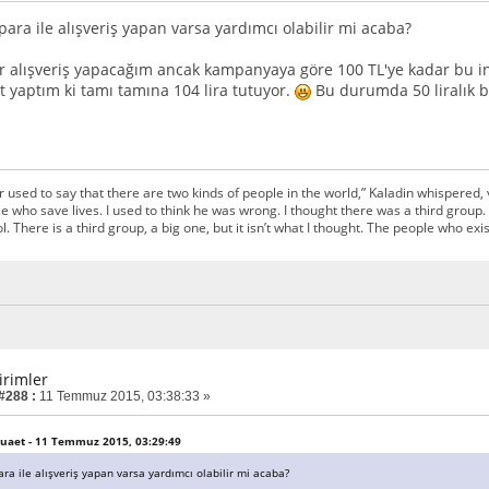
ara ile alışveriş yapan varsa yardımcı olabilir mi acaba?
r alışveriş yapacağım ancak kampanyaya göre 100 TL'ye kadar bu ind
t yaptım ki tamı tamına 104 lira tutuyor.
Bu durumda 50 liralık b
r used to say that there are two kinds of people in the world,” Kaladin whispered, 
e who save lives. I used to think he was wrong. I thought there was a third group. 
l. There is a third group, a big one, but it isn’t what I thought. The people who exis
irimler
 #288 :
11 Temmuz 2015, 03:38:33 »
muaet - 11 Temmuz 2015, 03:29:49
ra ile alışveriş yapan varsa yardımcı olabilir mi acaba?