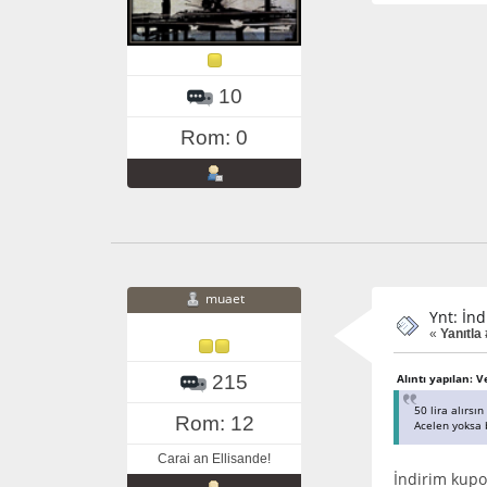
10
Rom: 0
muaet
Ynt: İnd
«
Yanıtla
215
Alıntı yapılan:
50 lira alırsı
Rom: 12
Acelen yoksa 
Carai an Ellisande!
İndirim kupo