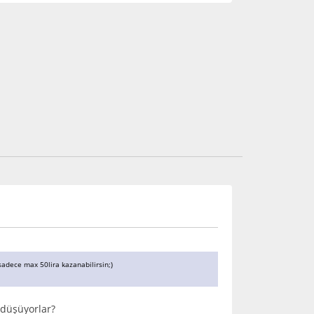
 sadece max 50lira kazanabilirsin;)
 düşüyorlar?