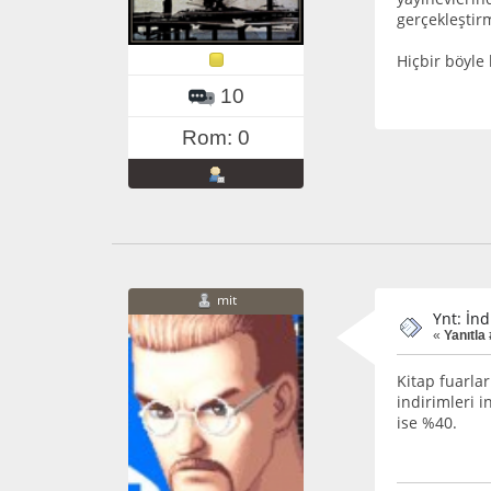
gerçekleştir
Hiçbir böyl
10
Rom: 0
mit
Ynt: İnd
«
Yanıtla
Kitap fuarla
indirimleri i
ise %40.