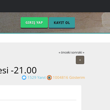
GIRIŞ YAP
KAYIT OL
« önceki
sonraki »
+
si -21.00
1529 Yanıt
1004816 Gösterim