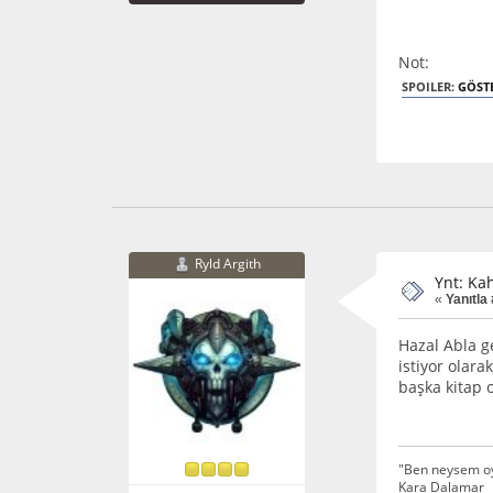
Not:
SPOILER:
GÖST
Ryld Argith
Ynt: Ka
«
Yanıtla
Hazal Abla g
istiyor olara
başka kitap
"Ben neysem oyu
Kara Dalamar