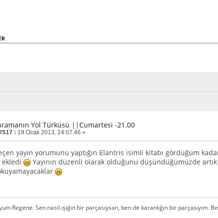
ER
hramanın Yol Türküsü ||Cumartesi -21.00
 #517 :
19 Ocak 2013, 14:07:46 »
eçen yayın yorumunu yaptığın Elantris isimli kitabı gördüğüm kadar
k ekledi
Yayının düzenli olarak olduğunu düşündüğümüzde artık f
 okuyamayacaklar
m Regene. Sen nasıl ışığın bir parçasıysan, ben de karanlığın bir parçasıyım. Ben