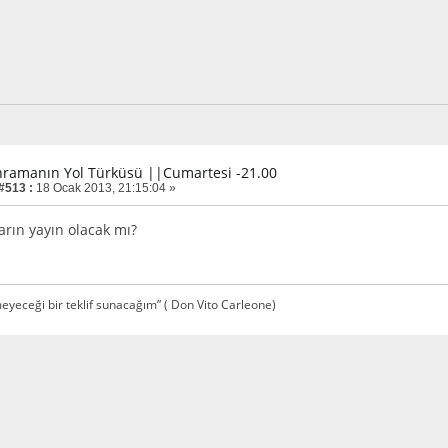
hramanın Yol Türküsü ||Cumartesi -21.00
 #513 :
18 Ocak 2013, 21:15:04 »
arın yayın olacak mı?
yeceği bir teklif sunacağım” ( Don Vito Carleone)