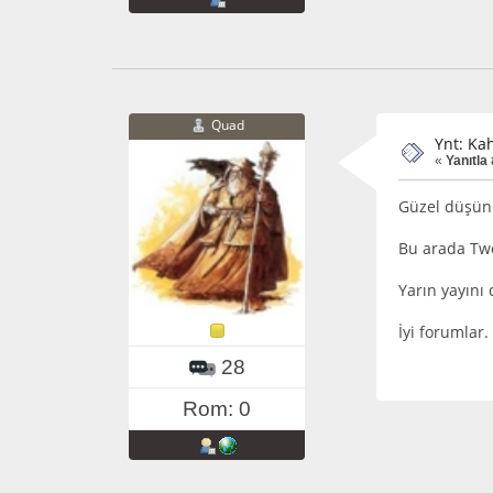
Quad
Ynt: Ka
«
Yanıtla
Güzel düşünü
Bu arada Two
Yarın yayını
İyi forumlar.
28
Rom: 0