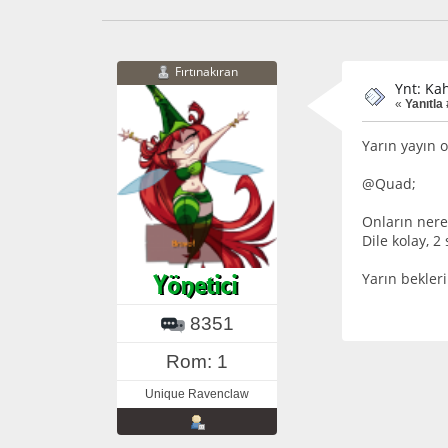
Fırtınakıran
Ynt: Ka
«
Yanıtla
Yarın yayın 
@Quad;
Onların nere
Dile kolay, 
Yarın bekleri
8351
Rom: 1
Unique Ravenclaw