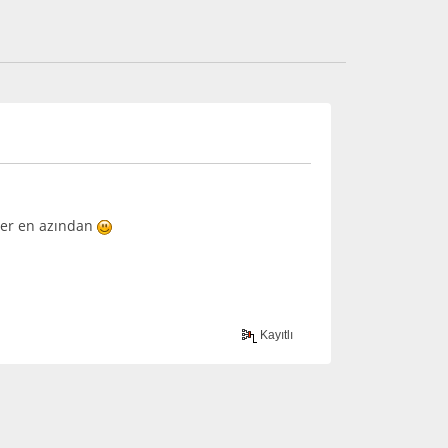
iler en azından
Kayıtlı