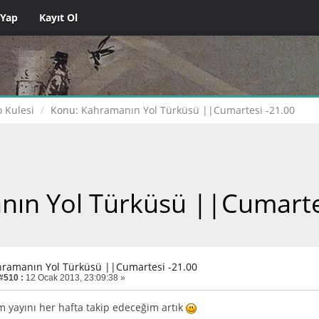
 Yap
Kayıt Ol
 Kulesi
Konu:
Kahramanın Yol Türküsü ||Cumartesi -21.00
ın Yol Türküsü ||Cumarte
hramanın Yol Türküsü ||Cumartesi -21.00
 #510 :
12 Ocak 2013, 23:09:38 »
 yayını her hafta takip edeceğim artık