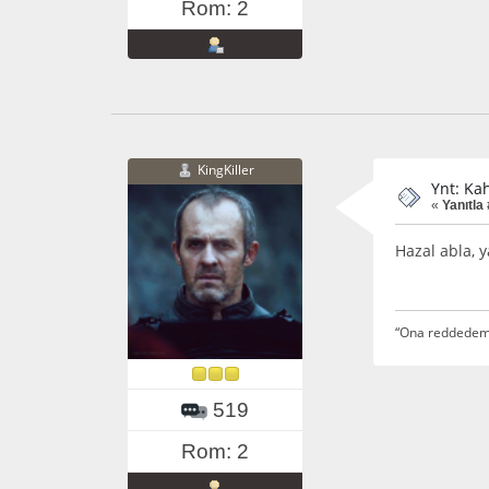
Rom: 2
KingKiller
Ynt: Ka
«
Yanıtla
Hazal abla, y
“Ona reddedeme
519
Rom: 2