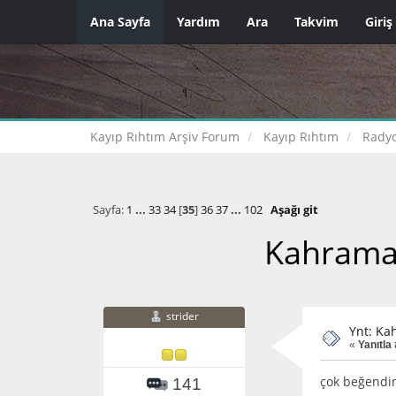
Ana Sayfa
Yardım
Ara
Takvim
Giriş
Kayıp Rıhtım Arşiv Forum
Kayıp Rıhtım
Radyo
Sayfa:
1
...
33
34
[
35
]
36
37
...
102
Aşağı git
Kahraman
strider
Ynt: Ka
«
Yanıtla
çok beğendim
141