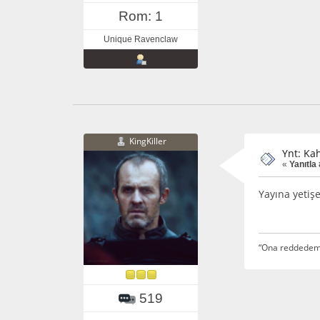
Rom: 1
Unique Ravenclaw
KingKiller
Ynt: Ka
«
Yanıtla
Yayına yeti
“Ona reddedeme
519