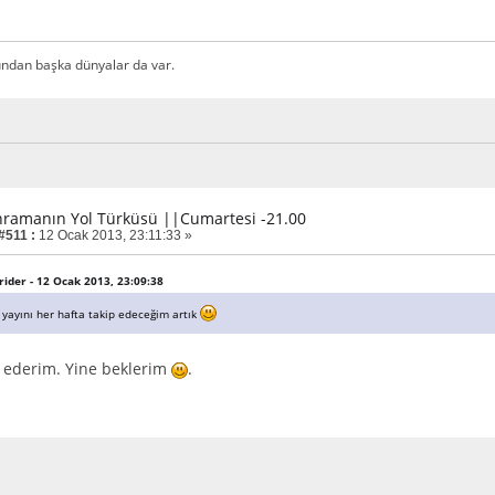
Bundan başka dünyalar da var.
hramanın Yol Türküsü ||Cumartesi -21.00
#511 :
12 Ocak 2013, 23:11:33 »
trider - 12 Ocak 2013, 23:09:38
yayını her hafta takip edeceğim artık
 ederim. Yine beklerim
.