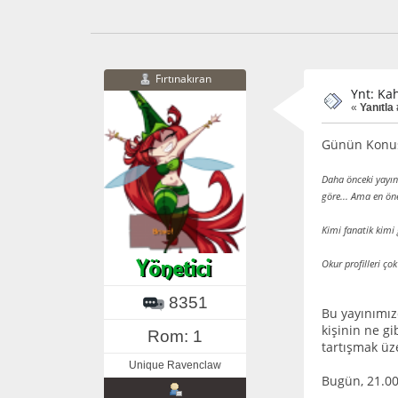
Fırtınakıran
Ynt: Ka
«
Yanıtla
Günün Konu
Daha önceki yayın
göre... Ama en öne
Kimi fanatik kimi 
Okur profilleri çok
8351
Bu yayınımız
kişinin ne gi
Rom: 1
tartışmak üz
Unique Ravenclaw
Bugün, 21.0