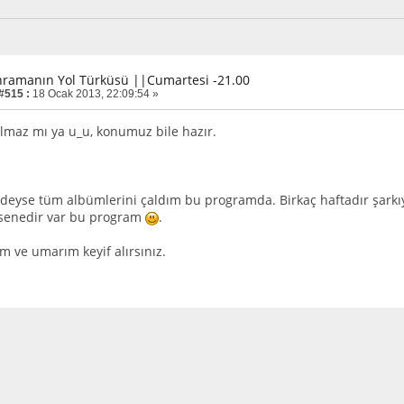
hramanın Yol Türküsü ||Cumartesi -21.00
 #515 :
18 Ocak 2013, 22:09:54 »
olmaz mı ya u_u, konumuz bile hazır.
deyse tüm albümlerini çaldım bu programda. Birkaç haftadır şarkıy
2 senedir var bu program
.
m ve umarım keyif alırsınız.