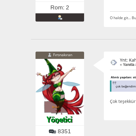
Rom: 2
O halde git... 
Fırtınakıran
Ynt: Ka
«
Yanıtla 
Alıntı yapılan: s
çok beğendim 
Çok teşekkür
8351