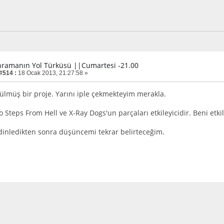
hramanın Yol Türküsü ||Cumartesi -21.00
 #514 :
18 Ocak 2013, 21:27:58 »
lmüş bir proje. Yarını iple çekmekteyim merakla.
 Steps From Hell ve X-Ray Dogs'un parçaları etkileyicidir. Beni etk
 dinledikten sonra düşüncemi tekrar belirteceğim.