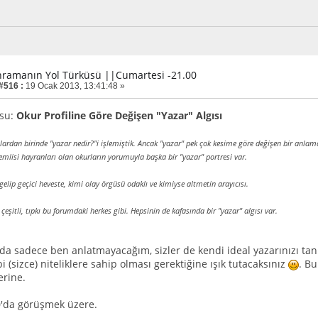
hramanın Yol Türküsü ||Cumartesi -21.00
 #516 :
19 Ocak 2013, 13:41:48 »
su:
Okur Profiline Göre Değişen "Yazar" Algısı
lardan birinde "yazar nedir?"i işlemiştik. Ancak "yazar" pek çok kesime göre değişen bir anlam
mlisi hayranları olan okurların yorumuyla başka bir "yazar" portresi var.
gelip geçici heveste, kimi olay örgüsü odaklı ve kimiyse altmetin arayıcısı.
 çeşitli, tıpkı bu forumdaki herkes gibi. Hepsinin de kafasında bir "yazar" algısı var.
da sadece ben anlatmayacağım, sizler de kendi ideal yazarınızı tan
bi (sizce) niteliklere sahip olması gerektiğine ışık tutacaksınız
. Bu
erine.
0'da görüşmek üzere.