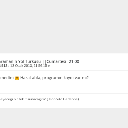
hramanın Yol Türküsü ||Cumartesi -21.00
 #512 :
13 Ocak 2013, 11:56:15 »
şemedim
Hazal abla, programın kaydı var mı?
yeceği bir teklif sunacağım” ( Don Vito Carleone)