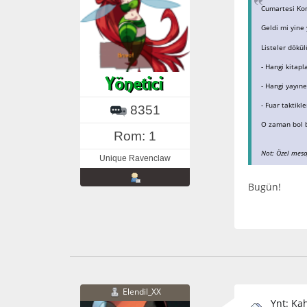
Cumartesi Ko
Geldi mi yine y
Listeler dökül
- Hangi kitap
- Hangi yayın
- Fuar taktikle
8351
O zaman bol b
Rom: 1
Not: Özel mesaj
Unique Ravenclaw
Bugün!
Elendil_XX
Ynt: Ka