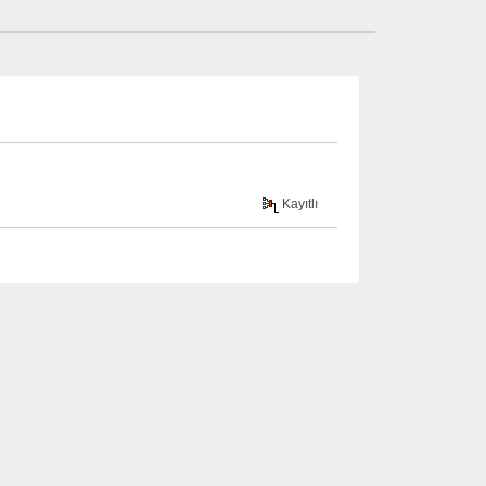
Kayıtlı