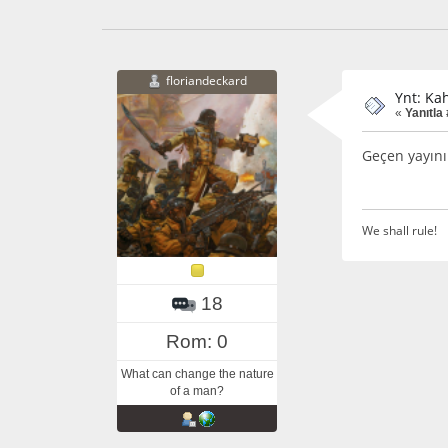
floriandeckard
Ynt: Ka
«
Yanıtla
Geçen yayını
We shall rule!
18
Rom: 0
What can change the nature
of a man?