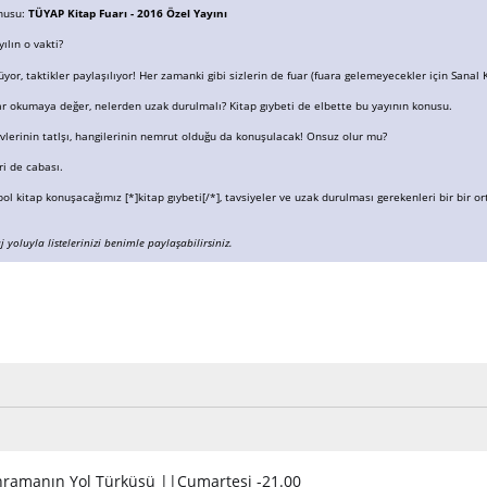
nusu:
TÜYAP Kitap Fuarı - 2016 Özel Yayını
ılın o vakti?
üyor, taktikler paylaşılıyor! Her zamanki gibi sizlerin de fuar (fuara gelemeyecekler için Sanal 
lar okumaya değer, nelerden uzak durulmalı? Kitap gıybeti de elbette bu yayının konusu.
evlerinin tatlşı, hangilerinin nemrut olduğu da konuşulacak! Onsuz olur mu?
ri de cabası.
ol kitap konuşacağımız [*]kitap gıybeti[/*], tavsiyeler ve uzak durulması gerekenleri bir bir 
 yoluyla listelerinizi benimle paylaşabilirsiniz.
hramanın Yol Türküsü ||Cumartesi -21.00