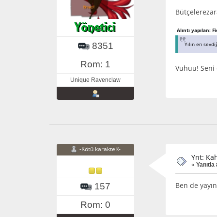
Bütçelereza
Alıntı yapılan: F
Yılın en sevd
8351
Rom: 1
Vuhuu! Seni
Unique Ravenclaw
-Kötü karakteR-
Ynt: Ka
«
Yanıtla
Ben de yayın
157
Rom: 0