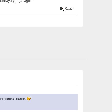
rmamaya çalışacağım.
Kayıtlı
100'e çıkarmak amacım.