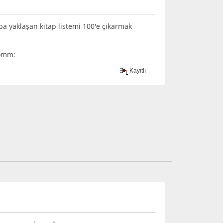
ba yaklaşan kitap listemi 100'e çıkarmak
hömm:
Kayıtlı