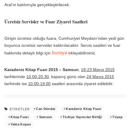
Aral’ın katılımıyla gerçekleştirilecek.
Ücretsiz Servisler ve Fuar Ziyaret Saatleri
Girişin ücretsiz olduğu fuara, Cumhuriyet Meydanı’ndan yedi gün
boyunca ücretsiz servisler kaldırılacaktır. Servis saatleri ve fuar
buraya
hakkında detaylı bilgi için
tıklayabilirsiniz.
Karadeniz Kitap Fuarı 2015 – Samsun
,
18-23 Mayıs 2015
tarihlerinde
10.00-20.30
, kapanış günü olan
24 Mayıs 2015
tarihinde ise
10.00-19.00
saatleri arasında ziyaret edilebilir.
Can Dündar
Karadeniz Kitap Fuarı
ETIKETLER
Kitap Fuarı
Samsun
Türkiye Yayıncılar Birliği
Tüyap
Yekta Kopan