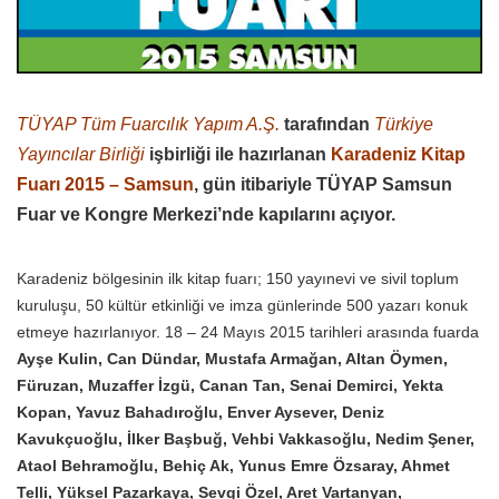
TÜYAP Tüm Fuarcılık Yapım A.Ş.
tarafından
Türkiye
Yayıncılar Birliği
işbirliği ile hazırlanan
Karadeniz Kitap
Fuarı 2015 – Samsun
, gün itibariyle TÜYAP Samsun
Fuar ve Kongre Merkezi’nde kapılarını açıyor.
Karadeniz bölgesinin ilk kitap fuarı; 150 yayınevi ve sivil toplum
kuruluşu, 50 kültür etkinliği ve imza günlerinde 500 yazarı konuk
etmeye hazırlanıyor. 18 – 24 Mayıs 2015 tarihleri arasında fuarda
Ayşe Kulin, Can Dündar, Mustafa Armağan, Altan Öymen,
Füruzan, Muzaffer İzgü, Canan Tan, Senai Demirci, Yekta
Kopan, Yavuz Bahadıroğlu, Enver Aysever, Deniz
Kavukçuoğlu, İlker Başbuğ, Vehbi Vakkasoğlu, Nedim Şener,
Ataol Behramoğlu, Behiç Ak, Yunus Emre Özsaray, Ahmet
Telli, Yüksel Pazarkaya, Sevgi Özel, Aret Vartanyan,