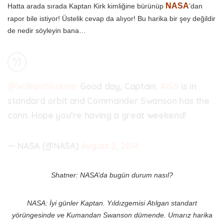
NASA
Hatta arada sırada Kaptan Kirk kimliğine bürünüp
’dan
rapor bile istiyor! Üstelik cevap da alıyor! Bu harika bir şey değildir
de nedir söyleyin bana…
@WilliamShatner
Good day, Captain.
#ISS
is in
standard orbit and Commander Swanson has the
conn. Hope you’re having a great weekend!
— NASA (@NASA)
August 2, 2014
Shatner: NASA’da bugün durum nasıl?
NASA: İyi günler Kaptan. Yıldızgemisi Atılgan standart
yörüngesinde ve Kumandan Swanson dümende. Umarız harika