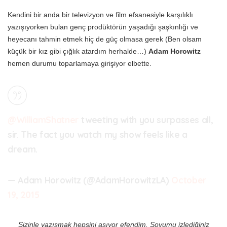
Kendini bir anda bir televizyon ve film efsanesiyle karşılıklı
yazışıyorken bulan genç prodüktörün yaşadığı şaşkınlığı ve
heyecanı tahmin etmek hiç de güç olmasa gerek (Ben olsam
küçük bir kız gibi çığlık atardım herhalde…)
Adam Horowitz
hemen durumu toparlamaya girişiyor elbette.
@WilliamShatner
tweeting with you surpasses all,
sir. The fact you watch my show feels like a
dream.
— Adam Horowitz (@AdamHorowitzLA)
October
19, 2015
Sizinle yazışmak hepsini aşıyor efendim. Şovumu izlediğiniz