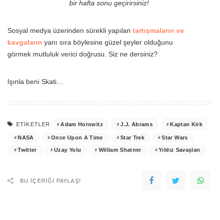
bir hafta sonu geçirirsiniz!
Sosyal medya üzerinden sürekli yapılan
tartışmaların ve
kavgaların
yanı sıra böylesine güzel şeyler olduğunu
görmek mutluluk verici doğrusu. Siz ne dersiniz?
Işınla beni Skati…
Adam Horowitz
J.J. Abrams
Kaptan Kirk
ETIKETLER
NASA
Once Upon A Time
Star Trek
Star Wars
Twitter
Uzay Yolu
William Shatner
Yıldız Savaşları
BU IÇERIĞI PAYLAŞ!