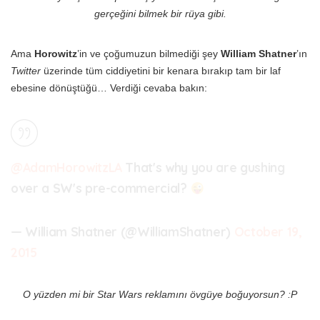
gerçeğini bilmek bir rüya gibi.
Ama
Horowitz
’in ve çoğumuzun bilmediği şey
William Shatner
’ın
Twitter
üzerinde tüm ciddiyetini bir kenara bırakıp tam bir laf
ebesine dönüştüğü… Verdiği cevaba bakın:
@AdamHorowitzLA
That's why you are gushing
over a SW's pre-commercial?
— William Shatner (@WilliamShatner)
October 19,
2015
O yüzden mi bir Star Wars reklamını övgüye boğuyorsun? :P