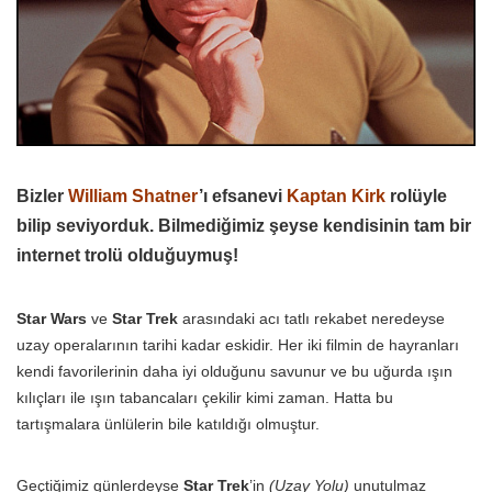
Bizler
William Shatner
’ı efsanevi
Kaptan Kirk
rolüyle
bilip seviyorduk. Bilmediğimiz şeyse kendisinin tam bir
internet trolü olduğuymuş!
Star Wars
ve
Star Trek
arasındaki acı tatlı rekabet neredeyse
uzay operalarının tarihi kadar eskidir. Her iki filmin de hayranları
kendi favorilerinin daha iyi olduğunu savunur ve bu uğurda ışın
kılıçları ile ışın tabancaları çekilir kimi zaman. Hatta bu
tartışmalara ünlülerin bile katıldığı olmuştur.
Geçtiğimiz günlerdeyse
Star Trek
’in
(Uzay Yolu)
unutulmaz