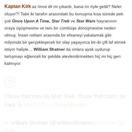
Kaptan Kirk
az önce dil mi çıkardı, bana mı öyle geldi? Neler
oluyor?! Tabii iki tarafın arasındaki bu konuşma kısa sürede pek
çok
Once Upon A Time, Star Trek
ve
Star Wars
hayranının
oraya üşüşmesine ve tam bir cümbüşe dönüşmesine neden
olmuş. İnsan reklam arasında bir efsaneyi yakalamak gibi
milyonda bir gerçekleşecek bir olay yaşayınca bir-iki çift laf etmek
istiyor haliyle…
William Shatner
da onlara ayak uydurup
tartışmayı eğlenceli bir şekilde alevlendirmekten hiç mi hiç geri
kalmıyor.
Those that can; do Star Trek. Those that can't; do
SWs
https://t.co/6UqpNBgtwo
— William Shatner (@WilliamShatner)
October 20,
2015