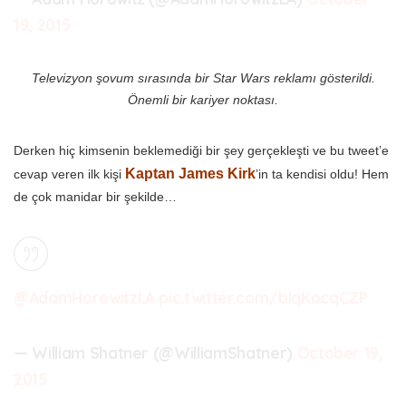
19, 2015
Televizyon şovum sırasında bir Star Wars reklamı gösterildi.
Önemli bir kariyer noktası.
Derken hiç kimsenin beklemediği bir şey gerçekleşti ve bu tweet’e
Kaptan James Kirk
cevap veren ilk kişi
’in ta kendisi oldu! Hem
de çok manidar bir şekilde…
@AdamHorowitzLA
pic.twitter.com/blqKocqCZP
— William Shatner (@WilliamShatner)
October 19,
2015