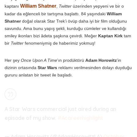
William Shatner
kaptanı
,
Twitter
üzerinden yepyeni ve bir o
kadar da eğlenceli bir tartışma başlattı. 84 yaşındaki
William
Shatner
doğal olarak Star Trek’i övüp daha iyi bir film olduğunu
savundu. Ama bunu yapış şekli, kurduğu cümleler ve kullandığı
smiley ikonları bizi âdeta şaşkına çevirdi. Meğer
Kaptan Kirk
tam
bir
Twitter
fenomeniymiş de haberimiz yokmuş!
Her şey
Once Upon A Time
’ın prodüktörü
Adam Horowitz
’in
dizinin ortasında
Star Wars
reklamı verilmesinden dolayı duyduğu
gururu anlatan bir tweet ile başladı.
A Star Wars commercial just aired during an
episode of my show.
#Acareerhighlight
— Adam Horowitz (@AdamHorowitzLA)
October