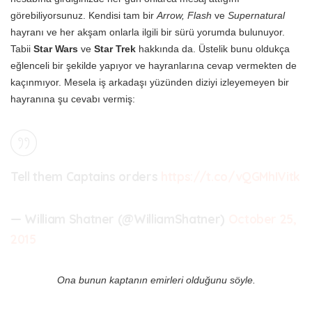
görebiliyorsunuz. Kendisi tam bir
Arrow, Flash
ve
Supernatural
hayranı ve her akşam onlarla ilgili bir sürü yorumda bulunuyor.
Tabii
Star Wars
ve
Star Trek
hakkında da. Üstelik bunu oldukça
eğlenceli bir şekilde yapıyor ve hayranlarına cevap vermekten de
kaçınmıyor. Mesela iş arkadaşı yüzünden diziyi izleyemeyen bir
hayranına şu cevabı vermiş:
Tell them Captains orders
https://t.co/vQGMhIVitk
— William Shatner (@WilliamShatner)
October 25,
2015
Ona bunun kaptanın emirleri olduğunu söyle.