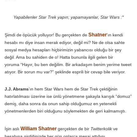
Yapabilenler Star Trek yapın; yapamayanlar, Star Wars :*
Shatner
Şimdi de öpücük yolluyor! Bu gerçekten de
’ın kendi
hesabı mı diye insan merak ediyor, değil mi? Ne de olsa sahte
sosyal medya hesapları hiçbirimizin yabancısı olduğu bir şey
değil. Ama bu sahiden de o! Hatta bununla ilgili gelen bir
yoruma “Hayır, bu ben değilim. Bir arkadaşım benim yerime tweet
atıyor. Bir sorun mu var?” şeklinde esprili bir cevap bile veriyor.
J.J. Abrams
’ın hem Star Wars hem de Star Trek çektiğinin
hatırlatılması üzerine ise ünlü yönetmene şakayla karışık “domuz”
demiş, daha sonra da onun sahip olduğumuz en yetenekli
yönetmenlerden biri olduğunu söylemekten de geri kalmamıştı.
William Shatner
İşin aslı
gerçekten de bir
Twitterkolik
ve
hesabına girdiğinizde her gün onlarca mesaj attığını