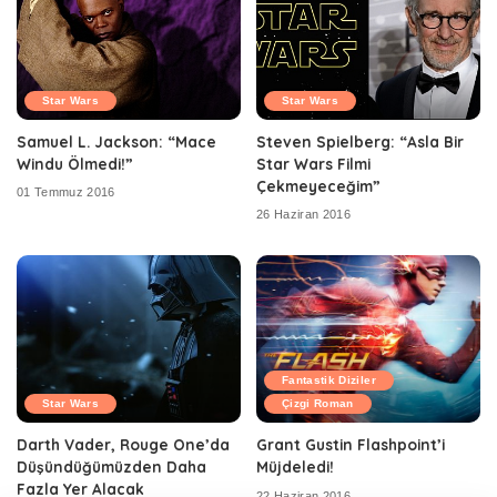
Star Wars
Star Wars
Samuel L. Jackson: “Mace
Steven Spielberg: “Asla Bir
Windu Ölmedi!”
Star Wars Filmi
Çekmeyeceğim”
01 Temmuz 2016
26 Haziran 2016
Fantastik Diziler
Star Wars
Çizgi Roman
Darth Vader, Rouge One’da
Grant Gustin Flashpoint’i
Düşündüğümüzden Daha
Müjdeledi!
Fazla Yer Alacak
22 Haziran 2016