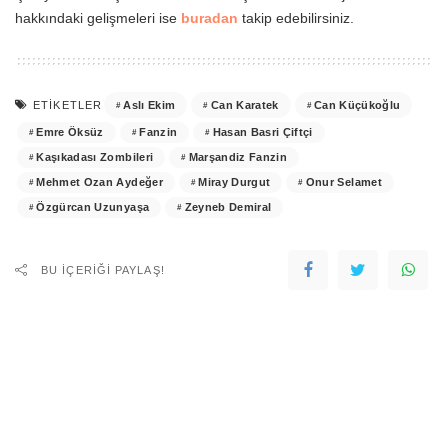
hakkındaki gelişmeleri ise
buradan
takip edebilirsiniz.
Aslı Ekim
Can Karatek
Can Küçükoğlu
ETIKETLER
Emre Öksüz
Fanzin
Hasan Basri Çiftçi
Kaşıkadası Zombileri
Marşandiz Fanzin
Mehmet Ozan Aydeğer
Miray Durgut
Onur Selamet
Özgürcan Uzunyaşa
Zeyneb Demiral
BU IÇERIĞI PAYLAŞ!