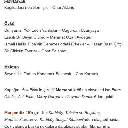
Çizgi Öykü
Kaşıkadası’nda Son Işık – Onur Akkiriş
Öykü
Dünyanızı Yok Eden Yanlışlar – Özgürcan Uzunyaşa
Esaslı Bir Beyin Ölümü – Mehmet Ozan Aydeğer
İsmail Hakkı Tilbe’nin Cenazesindeki Erkekler – Hasan Basri Çiftçi
Bir Cikletin Tanrısı – Onur Selamet
Mektup
Beyninizin Tadına Kandemir Bakacak – Can Karatek
Kapağını
Aslı Ekim
‘in çizdiği
Marşandiz #9
‘un vinyetleri ise
Emre
Öksüz, Aslı Ekim, Miray Durgut
ve
Zeyneb Demiral
‘dan geldi.
Marşandiz #9
‘a şimdilik
Kadıköy, Taksim
ve
Beşiktaş
Mephisto’
lardan ve
Kadıköy Sosyal Kitabevi’
nden ulaşabilirsiniz.
Çok yakında başka noktalara da ulaşacak olan
Marşandiz