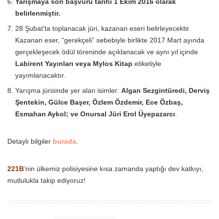
Yarışmaya son başvuru tarihi 1 Ekim 2016 olarak
belirlenmiştir.
28 Şubat’ta toplanacak jüri, kazanan eseri belirleyecektir.
Kazanan eser, “gerekçeli” sebebiyle birlikte 2017 Mart ayında
gerçekleşecek ödül töreninde açıklanacak ve aynı yıl içinde
Labirent Yayınları veya Mylos Kitap
etiketiyle
yayımlanacaktır.
Yarışma jürisinde yer alan isimler:
Algan Sezgintüredi, Derviş
Şentekin, Gülce Başer, Özlem Özdemir, Ece Özbaş,
Esmahan Aykol; ve Onursal Jüri Erol Üyepazarcı
.
Detaylı bilgiler
burada
.
221B
‘nin ülkemiz polisiyesine kısa zamanda yaptığı dev katkıyı,
mutlulukla takip ediyoruz!