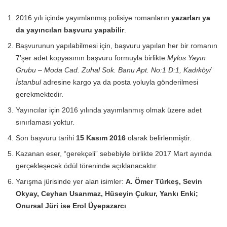
2016 yılı içinde yayımlanmış polisiye romanların
yazarları ya
da yayıncıları başvuru yapabilir
.
Başvurunun yapılabilmesi için, başvuru yapılan her bir romanın
7’şer adet kopyasının başvuru formuyla birlikte
Mylos Yayın
Grubu – Moda Cad. Zuhal Sok. Banu Apt. No:1 D:1, Kadıköy/
İstanbul
adresine kargo ya da posta yoluyla gönderilmesi
gerekmektedir.
Yayıncılar için 2016 yılında yayımlanmış olmak üzere adet
sınırlaması yoktur.
Son başvuru tarihi
15 Kasım 2016
olarak belirlenmiştir.
Kazanan eser, “gerekçeli” sebebiyle birlikte 2017 Mart ayında
gerçekleşecek ödül töreninde açıklanacaktır.
Yarışma jürisinde yer alan isimler:
A. Ömer Türkeş, Sevin
Okyay, Ceyhan Usanmaz, Hüseyin Çukur, Yankı Enki;
Onursal Jüri ise Erol Üyepazarcı
.