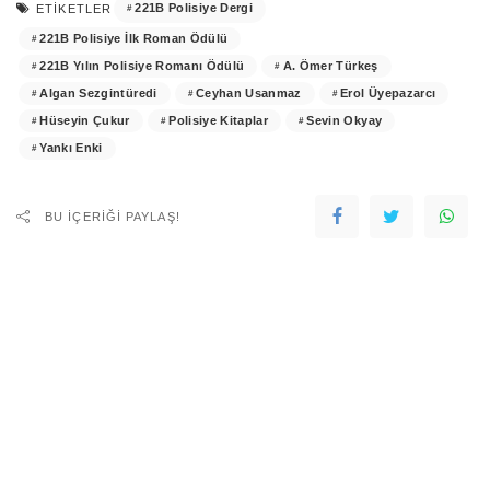
221B Polisiye Dergi
ETIKETLER
221B Polisiye İlk Roman Ödülü
221B Yılın Polisiye Romanı Ödülü
A. Ömer Türkeş
Algan Sezgintüredi
Ceyhan Usanmaz
Erol Üyepazarcı
Hüseyin Çukur
Polisiye Kitaplar
Sevin Okyay
Yankı Enki
BU IÇERIĞI PAYLAŞ!