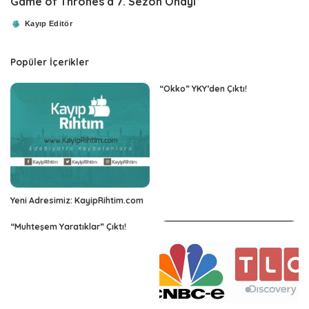
Game of Thrones’a 7. Sezon Onayı
Kayıp Editör
Posted
by
Popüler İçerikler
“Okko” YKY’den Çıktı!
Yeni Adresimiz: KayipRihtim.com
“Muhteşem Yaratıklar” Çıktı!