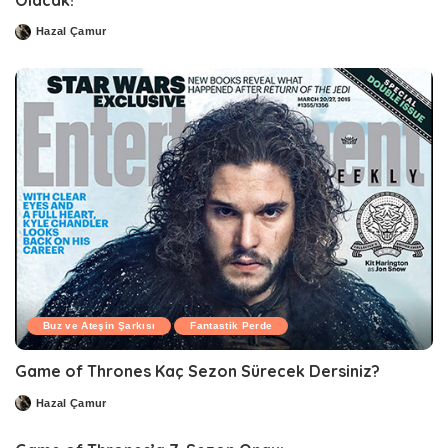
Hazal Çamur
Posted
by
Buz ve Ateşin Şarkısı
Fantastik Perde
Game of Thrones Kaç Sezon Sürecek Dersiniz?
Hazal Çamur
Posted
by