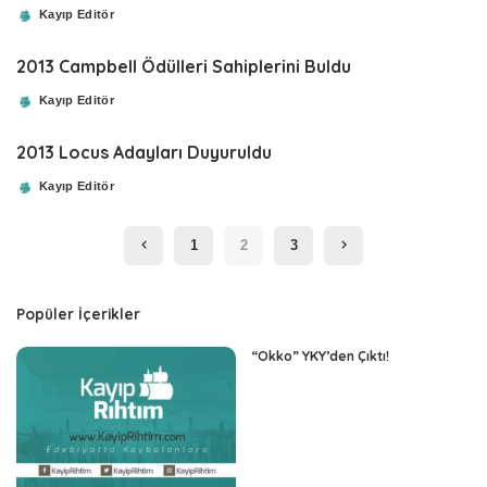
Kayıp Editör
Posted
by
2013 Campbell Ödülleri Sahiplerini Buldu
Kayıp Editör
Posted
by
2013 Locus Adayları Duyuruldu
Kayıp Editör
Posted
by
1
2
3
Popüler İçerikler
“Okko” YKY’den Çıktı!