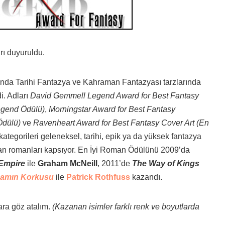
ı duyuruldu.
ılında Tarihi Fantazya ve Kahraman Fantazyası tarzlarında
i. Adları
David Gemmell Legend Award for Best Fantasy
egend Ödülü)
,
Morningstar Award for Best Fantasy
Ödülü)
ve
Ravenheart Award for Best Fantasy Cover Art (En
kategorileri geleneksel, tarihi, epik ya da yüksek fantazya
tan romanları kapsıyor. En İyi Roman Ödülünü 2009’da
Empire
ile
Graham McNeill
, 2011’de
The Way of Kings
damın Korkusu
ile
Patrick Rothfuss
kazandı.
ara göz atalım.
(Kazanan isimler farklı renk ve boyutlarda