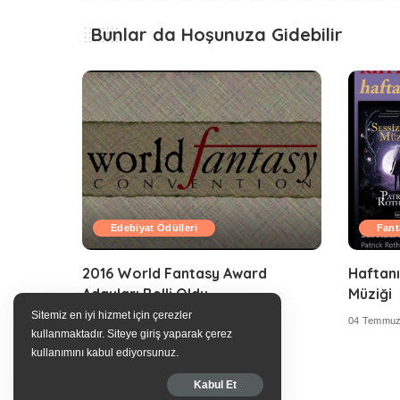
Bunlar da Hoşunuza Gidebilir
Edebiyat Ödülleri
Fant
2016 World Fantasy Award
Haftanı
Adayları Belli Oldu
Müziği
Sitemiz en iyi hizmet için çerezler
12 Temmuz 2016
04 Temmuz
kullanmaktadır. Siteye giriş yaparak çerez
kullanımını kabul ediyorsunuz.
Kabul Et