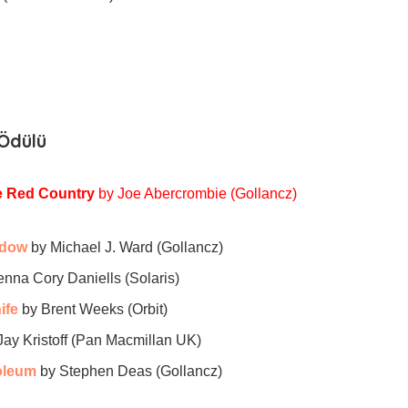
Ödülü
 Red Country
by Joe Abercrombie (Gollancz)
adow
by Michael J. Ward (Gollancz)
nna Cory Daniells (Solaris)
ife
by Brent Weeks (Orbit)
Jay Kristoff (Pan Macmillan UK)
oleum
by Stephen Deas (Gollancz)