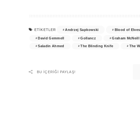
Andrzej Sapkowski
Blood of Elve
ETIKETLER
David Gemmell
Gollancz
Graham McNeill
Saladin Ahmed
The Blinding Knife
The W
BU IÇERIĞI PAYLAŞ!