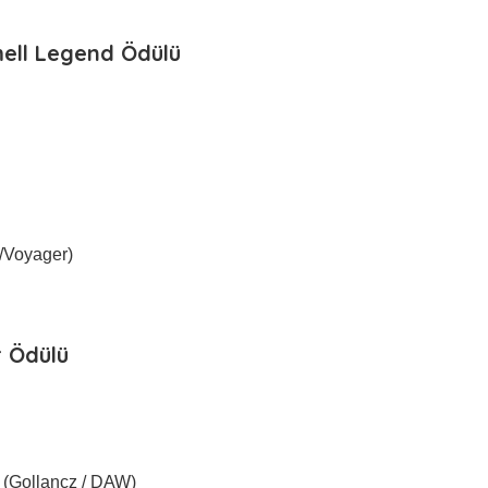
ell Legend Ödülü
/Voyager)
r Ödülü
 (Gollancz / DAW)