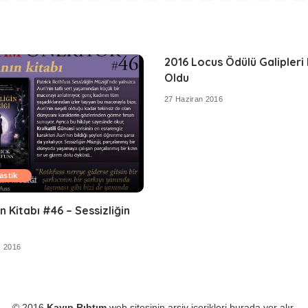
2016 Locus Ödülü Galipleri 
Oldu
27 Haziran 2016
astik
n Kitabı #46 – Sessizliğin
 2016
© 2016
Kayıp Rıhtım
web sitesinin arşiv içerikleri burada yer alır.