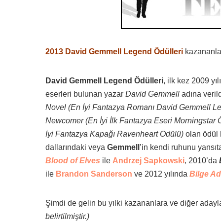
2013 David Gemmell Legend Ödülleri
kazananlar
David Gemmell Legend Ödülleri
, ilk kez 2009 y
eserleri bulunan yazar
David Gemmell
adına verild
Novel (En İyi Fantazya Romanı David Gemmell L
Newcomer (En İyi İlk Fantazya Eseri Morningstar 
İyi Fantazya Kapağı Ravenheart Ödülü)
olan ödül 
dallarındaki veya
Gemmell
’in kendi ruhunu yansı
Blood of Elves
ile
Andrzej Sapkowski
, 2010’da
ile
Brandon Sanderson
ve 2012 yılında
Bilge A
Şimdi de gelin bu yılki kazananlara ve diğer adayl
belirtilmiştir.)