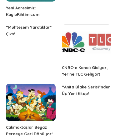
Yeni Adresimiz:
KayipRihtim.com
“Muhteşem Yaratıklar”
Çıktı!
CNBC-e Kanalı Gidiyor,
Yerine TLC Geliyor!
“Anita Blake Serisi”nden
Üç Yeni Kitap!
Çakmaktaşlar Beyaz
Perdeye Geri Dönüyor!