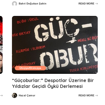
Bahri Doğukan Şahin
READ MORE
Posted
by
Ütopya/Distopya
“Güçoburlar:” Despotlar Üzerine Bir
Yıldızlar Geçidi Öykü Derlemesi
Hazal Çamur
READ MORE
Posted
by