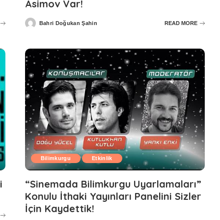
Asimov Var!
Bahri Doğukan Şahin
READ MORE
Posted
by
Bilimkurgu
Etkinlik
i
“Sinemada Bilimkurgu Uyarlamaları”
Konulu İthaki Yayınları Panelini Sizler
İçin Kaydettik!