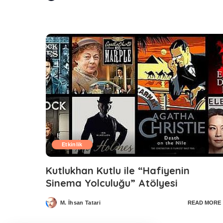
by
Etkinlik
Kutlukhan Kutlu ile “Hafiyenin
Sinema Yolculuğu” Atölyesi
M. İhsan Tatari
READ MORE
Posted
by