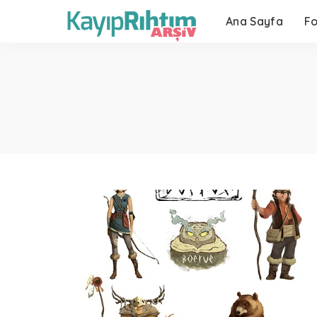
Ana Sayfa
F