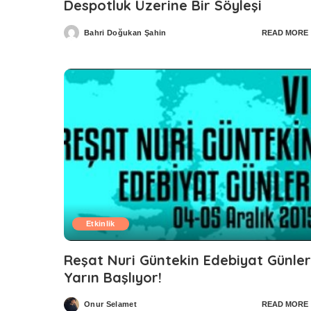
Despotluk Üzerine Bir Söyleşi
Bahri Doğukan Şahin
READ MORE
Posted
by
Etkinlik
Reşat Nuri Güntekin Edebiyat Günler
Yarın Başlıyor!
Onur Selamet
READ MORE
Posted