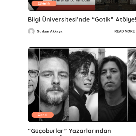
Etkinlik
Bilgi Üniversitesi’nde “Gotik” Atölye
Gürkan Akkaya
READ MORE
Posted
by
Genel
“Güçoburlar” Yazarlarından