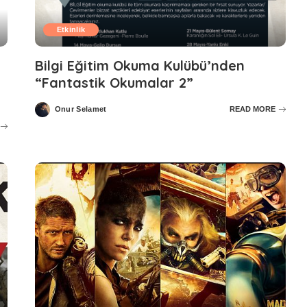
Etkinlik
Bilgi Eğitim Okuma Kulübü’nden
“Fantastik Okumalar 2”
Onur Selamet
READ MORE
Posted
by