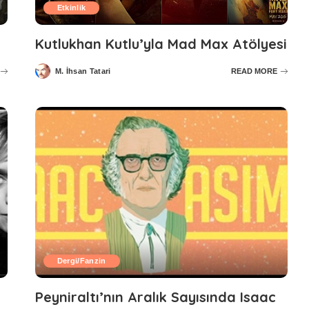
Etkinlik
!
Kutlukhan Kutlu’yla Mad Max Atölyesi
M. İhsan Tatari
READ MORE
Posted
by
Dergi/Fanzin
Peyniraltı’nın Aralık Sayısında Isaac