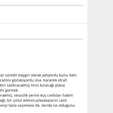
dar süredir baygın olarak yatıyordu bunu dahi
 canlısı gözüküyordu ona. Karanlık etrafı
biri saldıracakmış hissi kuracağı plana
ahı görmek.
kmış, sessizlik yerine kuş cıvıltıları hakim
i; bir umut ailesini,arkadaşlarını canlı
İleriyi fazla seçemese de, ileride ne olduğunu