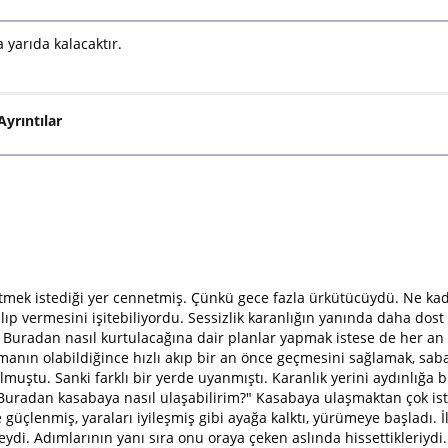
a yarıda kalacaktır.
yrıntılar
etmek istediği yer cennetmiş. Çünkü gece fazla ürkütücüydü. Ne ka
alıp vermesini işitebiliyordu. Sessizlik karanlığın yanında daha dost
 Buradan nasıl kurtulacağına dair planlar yapmak istese de her an 
anın olabildiğince hızlı akıp bir an önce geçmesini sağlamak, sab
ştu. Sanki farklı bir yerde uyanmıştı. Karanlık yerini aydınlığa bıra
Buradan kasabaya nasıl ulaşabilirim?" Kasabaya ulaşmaktan çok isteğ
 güçlenmiş, yaraları iyileşmiş gibi ayağa kalktı, yürümeye başladı. 
di. Adımlarının yanı sıra onu oraya çeken aslında hissettikleriydi.