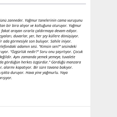
üğünü zanneder. Yağmur tanelerinin cama vuruşunu
ptan bir bira alıyor ve koltuğuna oturuyor. Yağmur
 fakat arayan ısrarla çaldırmaya devam ediyor.
eşyaları, duvarlar, yer, her şey küllere dönüşüyor.
r ada görmesiyle son buluyor. Sahile iniyor.
elefondaki adamın sesi. "Kimsin sen?" sesindeki
oruyor. "Özgürlük nedir?" Soru onu şaşırtıyor. Çocuk
 değildir. Aynı zamanda yemek yemeye, tuvalete
rada gördüğün herkes özgürdür." Gördüğü manzara
or, alarmı kapatıyor. Bir süre tavana bakıyor.
ı ışıkta duruyor. Hava yine yağmurlu. Yaya
rışıyor.