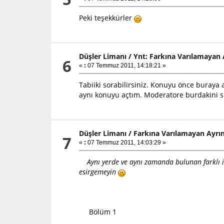
Peki teşekkürler
Düşler Limanı
/
Ynt: Farkına Varılamayan A
6
«
:
07 Temmuz 2011, 14:18:21 »
Tabiiki sorabilirsiniz. Konuyu önce buraya
aynı konuyu açtım. Moderatore burdakini sil
Düşler Limanı
/
Farkına Varılamayan Ayrın
7
«
:
07 Temmuz 2011, 14:03:29 »
Aynı yerde ve aynı zamanda bulunan farklı iki
esirgemeyin
Bölüm 1