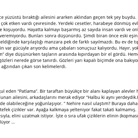
e yüzüstü bıraktığı ailesini ararken aklından geçen tek şey buydu
çok etken vardı çevresinde. Yerdeki cesetler, harabeye dönmüş evl
e koşuyordu. Hayatta kalmayı başarmış az sayıda insan vardı ve on
veremiyordu. Bunları sonra düşünürdü. Şimdi biran önce eski eşini 
eldiğinde karşılaştığı manzara pek de farklı sayılmazdı. Bu ev de tı
çin var gücüyle arıyordu ama çabaları sonuçsuz kalıyordu. Hayır, yok
m” diye düşünürken taşların arasında kıpırdayan bir el gördü. Heme
leri nerede görse tanırdı. Gözleri yarı kapalı biçimde ona bakıyor
 ağzından çıkan son kelimelerdi.
l eden “Patlama”. Bir taraftan büyükçe bir alanı kaplayan alevler h
lunan ailesini, arkadaşlarını merak ediyor “Halbu ki aynı yerdeydik.
ede olabileceğine yoğunlaşıyor. ” Nehire nasıl ulaştım? Buraya dah
efek çizikler var. Ayağa kalkmaya yelteniyor fakat takati kalmamış
ıyla, elini uzatmak istiyor. İşte o sıra ufak çiziklerin elinin (kopm
lüyor …