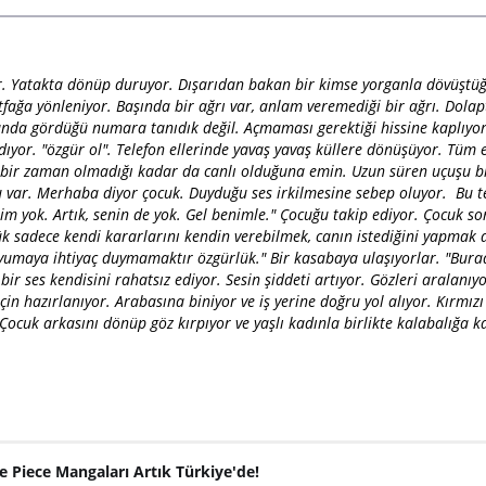
. Yatakta dönüp duruyor. Dışarıdan bakan bir kimse yorganla dövüşt
tfağa yönleniyor. Başında bir ağrı var, anlam veremediği bir ağrı. Dola
anda gördüğü numara tanıdık değil. Açmaması gerektiği hissine kaplıyor
ıldıyor. "özgür ol". Telefon ellerinde yavaş yavaş küllere dönüşüyor. Tüm 
ç bir zaman olmadığı kadar da canlı olduğuna emin. Uzun süren uçuşu bi
u var. Merhaba diyor çocuk. Duyduğu ses irkilmesine sebep oluyor. Bu t
mim yok. Artık, senin de yok. Gel benimle." Çocuğu takip ediyor. Çocuk s
lük sadece kendi kararlarını kendin verebilmek, canın istediğini yapmak
Uyumaya ihtiyaç duymamaktır özgürlük." Bir kasabaya ulaşıyorlar. "Bu
ir ses kendisini rahatsız ediyor. Sesin şiddeti artıyor. Gözleri aralanıy
çin hazırlanıyor. Arabasına biniyor ve iş yerine doğru yol alıyor. Kırmız
 Çocuk arkasını dönüp göz kırpıyor ve yaşlı kadınla birlikte kalabalığa ka
e Piece Mangaları Artık Türkiye'de!