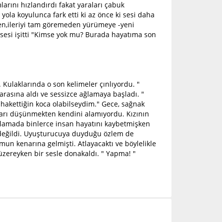
rını hızlandırdı fakat yaraları çabuk
ola koyulunca fark etti ki az önce ki sesi daha
en,ileriyi tam göremeden yürümeye -yeni
 sesi işitti "Kimse yok mu? Burada hayatıma son
 Kulaklarında o son kelimeler çınlıyordu. "
 arasına aldı ve sessizce ağlamaya başladı. "
hakettiğin koca olabilseydim." Gece, sağnak
arı düşünmekten kendini alamıyordu. Kızının
atlamada binlerce insan hayatını kaybetmişken
 değildi. Uyuşturucuya duyduğu özlem de
un kenarına gelmişti. Atlayacaktı ve böylelikle
üzereyken bir sesle donakaldı. " Yapma! "