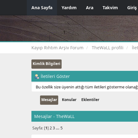
Ana Sayfa
Yardım
Ara
Takvim
Giriş
Kayıp Rıhtım Arşiv Forum
TheWaLL profili
İle
Kimlik Bilgileri
İletileri Göster
Bu özellik size üyenin attığı tüm iletileri gösterme olanağı
Mesajlar
Konular
Eklentiler
Mesajlar - TheWaLL
Sayfa: [
1
]
2
3
...
5