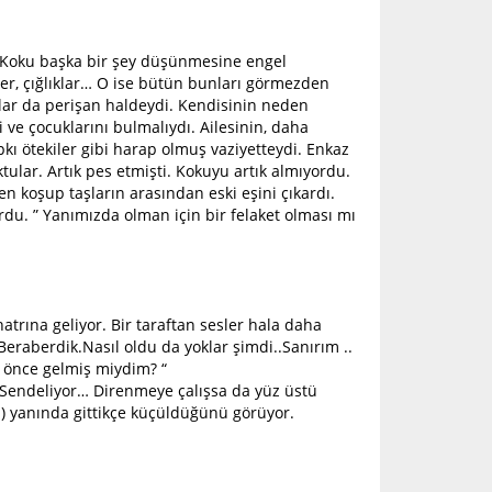
. Koku başka bir şey düşünmesine engel
er, çığlıklar… O ise bütün bunları görmezden
lar da perişan haldeydi. Kendisinin neden
ve çocuklarını bulmalıydı. Ailesinin, daha
pkı ötekiler gibi harap olmuş vaziyetteydi. Enkaz
tular. Artık pes etmişti. Kokuyu artık almıyordu.
n koşup taşların arasından eski eşini çıkardı.
du. ” Yanımızda olman için bir felaket olması mı
atrına geliyor. Bir taraftan sesler hala daha
Beraberdik.Nasıl oldu da yoklar şimdi..Sanırım ..
a önce gelmiş miydim? “
. Sendeliyor… Direnmeye çalışsa da yüz üstü
ası) yanında gittikçe küçüldüğünü görüyor.