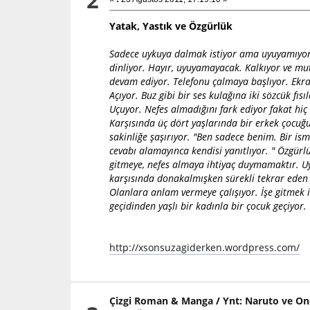
Yatak, Yastık ve Özgürlük
Sadece uykuya dalmak istiyor ama uyuyamıyor
dinliyor. Hayır, uyuyamayacak. Kalkıyor ve mu
devam ediyor. Telefonu çalmaya başlıyor. Ekr
Açıyor. Buz gibi bir ses kulağına iki sözcük fıs
Uçuyor. Nefes almadığını fark ediyor fakat hi
Karşısında üç dört yaşlarında bir erkek çocuğ
sakinliğe şaşırıyor. "Ben sadece benim. Bir is
cevabı alamayınca kendisi yanıtlıyor. " Özgür
gitmeye, nefes almaya ihtiyaç duymamaktır. 
karşısında donakalmışken sürekli tekrar eden b
Olanlara anlam vermeye çalışıyor. İşe gitmek i
geçidinden yaşlı bir kadınla bir çocuk geçiyor.
http://xsonsuzagiderken.wordpress.com/
Çizgi Roman & Manga
/
Ynt: Naruto ve On