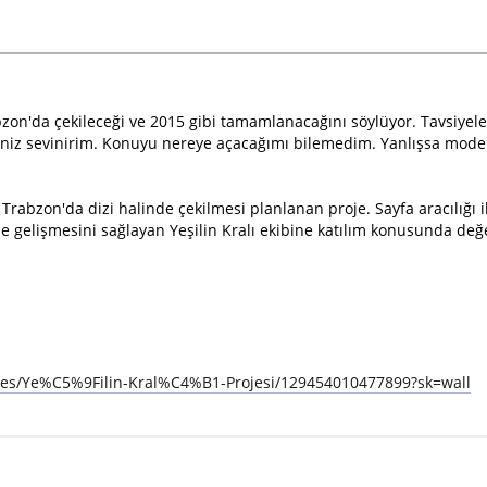
zon'da çekileceği ve 2015 gibi tamamlanacağını söylüyor. Tavsiyeler
irseniz sevinirim. Konuyu nereye açacağımı bilemedim. Yanlışsa moder
Trabzon'da dizi halinde çekilmesi planlanan proje. Sayfa aracılığı 
 gelişmesini sağlayan Yeşilin Kralı ekibine katılım konusunda değ
ges/Ye%C5%9Filin-Kral%C4%B1-Projesi/129454010477899?sk=wall