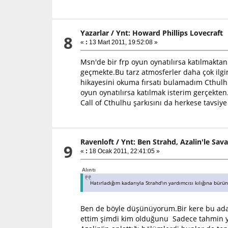
Yazarlar
/
Ynt: Howard Phillips Lovecraft
8
«
:
13 Mart 2011, 19:52:08 »
Msn'de bir frp oyun oynatılırsa katılmakta
geçmekte.Bu tarz atmosferler daha çok ilgi
hikayesini okuma fırsatı bulamadım Cthulh
oyun oynatılırsa katılmak isterim gerçekt
Call of Cthulhu şarkısını da herkese tavsiy
Ravenloft
/
Ynt: Ben Strahd, Azalin'le Sav
9
«
:
18 Ocak 2011, 22:41:05 »
Alıntı
Hatırladığım kadarıyla Strahd'ın yardımcısı kılığına bü
Ben de böyle düşünüyorum.Bir kere bu ada
ettim şimdi kim olduğunu Sadece tahmin yü